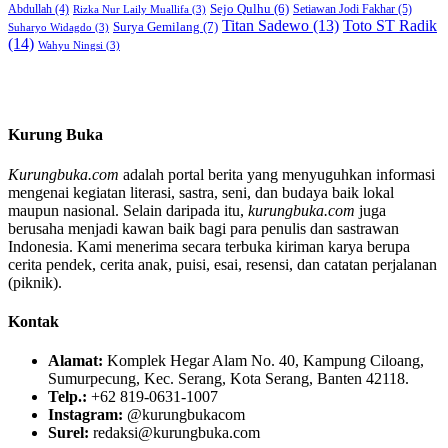
Sejo Qulhu
(6)
Setiawan Jodi Fakhar
(5)
Abdullah
(4)
Rizka Nur Laily Muallifa
(3)
Titan Sadewo
(13)
Toto ST Radik
Surya Gemilang
(7)
Suharyo Widagdo
(3)
(14)
Wahyu Ningsi
(3)
Kurung Buka
Kurungbuka.com
adalah portal berita yang menyuguhkan informasi
mengenai kegiatan literasi, sastra, seni, dan budaya baik lokal
maupun nasional. Selain daripada itu,
kurungbuka.com
juga
berusaha menjadi kawan baik bagi para penulis dan sastrawan
Indonesia. Kami menerima secara terbuka kiriman karya berupa
cerita pendek, cerita anak, puisi, esai, resensi, dan catatan perjalanan
(piknik).
Kontak
Alamat:
Komplek Hegar Alam No. 40, Kampung Ciloang,
Sumurpecung, Kec. Serang, Kota Serang, Banten 42118.
Telp.:
+62 819-0631-1007
Instagram:
@kurungbukacom
Surel:
redaksi@kurungbuka.com