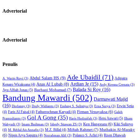
Advertorial
Advertorial
Penulis
Ade Ubaidil
(71)
Abdul Salam HS
(9)
Adipatra
A. Warits Rovi
(3)
Ardian Je
(15)
Anas Al Lubab
(8)
Kenaro Wicaksana
(4)
Ardy Kresna Crenata
(3)
Balada Si Roy
(16)
Baehaqi Mohamad
(7)
Ayu Alfiah Jonas
(5)
Bandung Mawardi
(502)
Darmawati Majid
(16)
Erwin Setia
Diofanny
(3)
Dody Widianto
(3)
Endang S. Sulistiya
(3)
Erna Surya
(3)
Firman Venayaksa
(6)
(4)
Faris Al Faisal
(4)
Fathurrochman Karyadi
(4)
Galeh
Gol A Gong
(35)
Heru Anwari
(5)
Pramudianto
(3)
Haris Hudzaifah
(3)
Ilham
Ken Hanggara
(6)
Kiki Sulistyo
Wahyudi
(3)
Imam Budiman
(3)
Isbedy Stiawan ZS
(3)
Miftah Rahmet
(7)
Muthakin Al-Maraky
(4)
M.Z. Billal
(4)
M. Rifdal Ais Annafis
(3)
(6)
Nipen Arya Saputra
(4)
Polanco S. Achri
(4)
Risen Dhawuh
Norrahman Alif
(3)