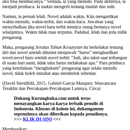
aku bisa membacanya.” Semula, ia yang menulis. Pada akhirnya, ia
menjadi pembaca. Ia makin mengerti tentang mudah dan sulit.
Namun, ia pernah lelah. Novel adalah waktu. Kita mengartikan
waktu-menulis, waktu-terbit, dan waktu-baca. Jawaban yang
menyebalkan jika novel baru terbit memicu orang bertanya novel
selanjutnya. Waktu tidak mau terputus. Padahal, lelah dan jeda milik
pengarang.
Maka, pengarang
Seratus Tahun Kesunyian
itu berkelakar tentang
diri dan novel setelah dituntut menjawab “harus” menghasilkan
novel-novel baru setelah novel terbit: “Jadi, aku takut saat terbangun
di suatu hari nanti, tidak tahu harus melakukan apa.” Para pembaca
yang keterlaluan “menghukum” pengarang agar selalu menulis
novel, tidak boleh istirahat atau membelok sebentar.
(David Streidfeld, 2015, Gabriel Garcia Marquez: Wawancara
Terakhir dan Percakapan-Percakapan Lainnya, Circa)
Dukung Kurungbuka.com untuk terus
menayangkan karya-karya terbaik penulis di
Indonesia. Khusus di kolom ini, dukunganmu
sepenuhnya akan diberikan kepada penulisnya.
>>>
KLIK DI SINI
<<<
Membagikan: