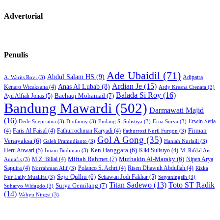
Advertorial
Penulis
Ade Ubaidil
(71)
Abdul Salam HS
(9)
Adipatra
A. Warits Rovi
(3)
Ardian Je
(15)
Anas Al Lubab
(8)
Kenaro Wicaksana
(4)
Ardy Kresna Crenata
(3)
Balada Si Roy
(16)
Baehaqi Mohamad
(7)
Ayu Alfiah Jonas
(5)
Bandung Mawardi
(502)
Darmawati Majid
(16)
Erwin Setia
Dede Soepriatna
(3)
Diofanny
(3)
Endang S. Sulistiya
(3)
Erna Surya
(3)
Firman
(4)
Faris Al Faisal
(4)
Fathurrochman Karyadi
(4)
Fathurrozi Nuril Furqon
(3)
Gol A Gong
(35)
Venayaksa
(6)
Galeh Pramudianto
(3)
Haniah Nurlaili
(3)
Heru Anwari
(5)
Ken Hanggara
(6)
Kiki Sulistyo
(4)
Imam Budiman
(3)
M. Rifdal Ais
Miftah Rahmet
(7)
Muthakin Al-Maraky
(6)
M.Z. Billal
(4)
Nipen Arya
Annafis
(3)
Saputra
(4)
Polanco S. Achri
(4)
Risen Dhawuh Abdullah
(4)
Norrahman Alif
(3)
Rizka
Sejo Qulhu
(6)
Setiawan Jodi Fakhar
(5)
Nur Laily Muallifa
(3)
Setyaningsih
(3)
Titan Sadewo
(13)
Toto ST Radik
Surya Gemilang
(7)
Suharyo Widagdo
(3)
(14)
Wahyu Ningsi
(3)