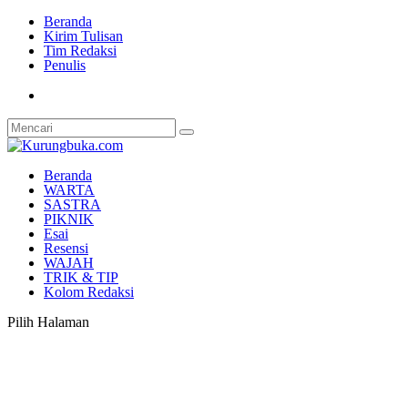
Beranda
Kirim Tulisan
Tim Redaksi
Penulis
Beranda
WARTA
SASTRA
PIKNIK
Esai
Resensi
WAJAH
TRIK & TIP
Kolom Redaksi
Pilih Halaman