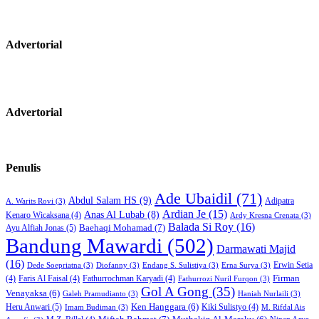
Advertorial
Advertorial
Penulis
Ade Ubaidil
(71)
Abdul Salam HS
(9)
Adipatra
A. Warits Rovi
(3)
Ardian Je
(15)
Anas Al Lubab
(8)
Kenaro Wicaksana
(4)
Ardy Kresna Crenata
(3)
Balada Si Roy
(16)
Baehaqi Mohamad
(7)
Ayu Alfiah Jonas
(5)
Bandung Mawardi
(502)
Darmawati Majid
(16)
Erwin Setia
Dede Soepriatna
(3)
Diofanny
(3)
Endang S. Sulistiya
(3)
Erna Surya
(3)
Firman
(4)
Faris Al Faisal
(4)
Fathurrochman Karyadi
(4)
Fathurrozi Nuril Furqon
(3)
Gol A Gong
(35)
Venayaksa
(6)
Galeh Pramudianto
(3)
Haniah Nurlaili
(3)
Heru Anwari
(5)
Ken Hanggara
(6)
Kiki Sulistyo
(4)
Imam Budiman
(3)
M. Rifdal Ais