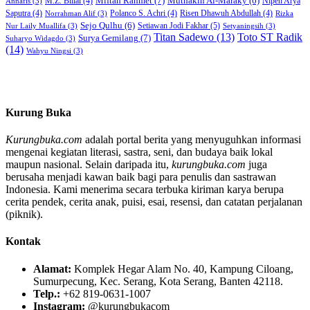
Miftah Rahmet
(7)
Muthakin Al-Maraky
(6)
M.Z. Billal
(4)
Nipen Arya
Annafis
(3)
Saputra
(4)
Polanco S. Achri
(4)
Risen Dhawuh Abdullah
(4)
Norrahman Alif
(3)
Rizka
Sejo Qulhu
(6)
Setiawan Jodi Fakhar
(5)
Nur Laily Muallifa
(3)
Setyaningsih
(3)
Titan Sadewo
(13)
Toto ST Radik
Surya Gemilang
(7)
Suharyo Widagdo
(3)
(14)
Wahyu Ningsi
(3)
Kurung Buka
Kurungbuka.com
adalah portal berita yang menyuguhkan informasi
mengenai kegiatan literasi, sastra, seni, dan budaya baik lokal
maupun nasional. Selain daripada itu,
kurungbuka.com
juga
berusaha menjadi kawan baik bagi para penulis dan sastrawan
Indonesia. Kami menerima secara terbuka kiriman karya berupa
cerita pendek, cerita anak, puisi, esai, resensi, dan catatan perjalanan
(piknik).
Kontak
Alamat:
Komplek Hegar Alam No. 40, Kampung Ciloang,
Sumurpecung, Kec. Serang, Kota Serang, Banten 42118.
Telp.:
+62 819-0631-1007
Instagram:
@kurungbukacom