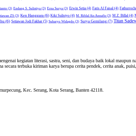
Erwin Setia
(4)
Faris Al Faisal
(4)
Fathurroch
ianto
(3)
Endang S. Sulistiya
(3)
Erna Surya
(3)
Ken Hanggara
(6)
Kiki Sulistyo
(4)
M.Z. Billal
(4)
Stiawan ZS
(3)
M. Rifdal Ais Annafis
(3)
Titan Sade
Surya Gemilang
(7)
lhu
(6)
Setiawan Jodi Fakhar
(5)
Suharyo Widagdo
(3)
genai kegiatan literasi, sastra, seni, dan budaya baik lokal maupun na
ecara terbuka kiriman karya berupa cerita pendek, cerita anak, puisi, e
rpecung, Kec. Serang, Kota Serang, Banten 42118.