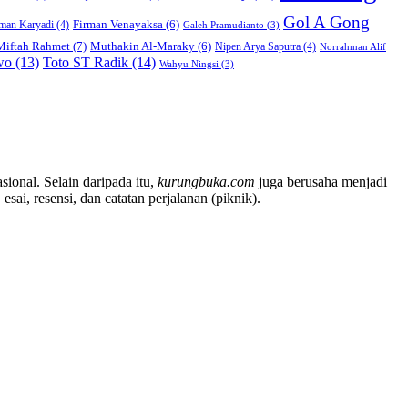
Gol A Gong
Firman Venayaksa
(6)
man Karyadi
(4)
Galeh Pramudianto
(3)
Miftah Rahmet
(7)
Muthakin Al-Maraky
(6)
Nipen Arya Saputra
(4)
Norrahman Alif
wo
(13)
Toto ST Radik
(14)
Wahyu Ningsi
(3)
sional. Selain daripada itu,
kurungbuka.com
juga berusaha menjadi
sai, resensi, dan catatan perjalanan (piknik).