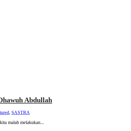
 Dhawuh Abdullah
tured
,
SASTRA
 kita malah melakukan...