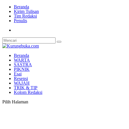
Beranda
Kirim Tulisan
Tim Redaksi
Penulis
Beranda
WARTA
SASTRA
PIKNIK
Esai
Resensi
WAJAH
TRIK & TIP
Kolom Redaksi
Pilih Halaman