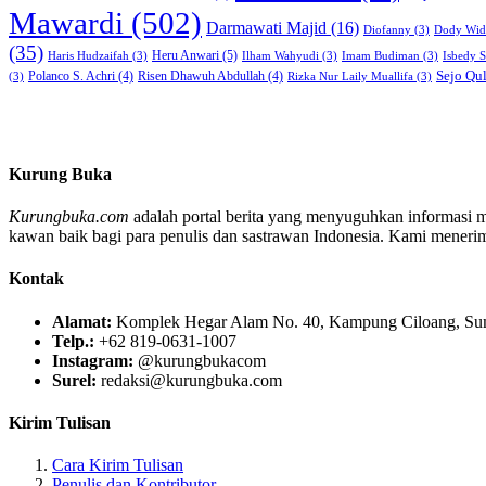
Mawardi
(502)
Darmawati Majid
(16)
Diofanny
(3)
Dody Wid
(35)
Heru Anwari
(5)
Haris Hudzaifah
(3)
Ilham Wahyudi
(3)
Imam Budiman
(3)
Isbedy 
Sejo Qu
Polanco S. Achri
(4)
Risen Dhawuh Abdullah
(4)
(3)
Rizka Nur Laily Muallifa
(3)
Kurung Buka
Kurungbuka.com
adalah portal berita yang menyuguhkan informasi men
kawan baik bagi para penulis dan sastrawan Indonesia. Kami menerima s
Kontak
Alamat:
Komplek Hegar Alam No. 40, Kampung Ciloang, Sumu
Telp.:
+62 819-0631-1007
Instagram:
@kurungbukacom
Surel:
redaksi@kurungbuka.com
Kirim Tulisan
Cara Kirim Tulisan
Penulis dan Kontributor