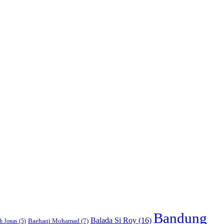
Bandung
Balada Si Roy
(16)
Baehaqi Mohamad
(7)
h Jonas
(5)