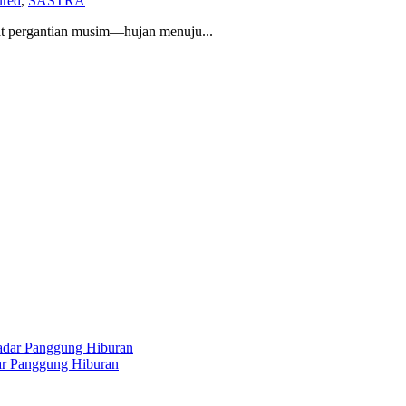
ured
,
SASTRA
at pergantian musim—hujan menuju...
dar Panggung Hiburan