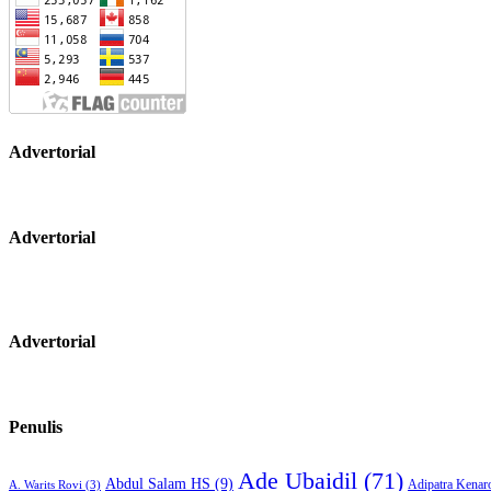
Advertorial
Advertorial
Advertorial
Penulis
Ade Ubaidil
(71)
Abdul Salam HS
(9)
Adipatra Kenar
A. Warits Rovi
(3)