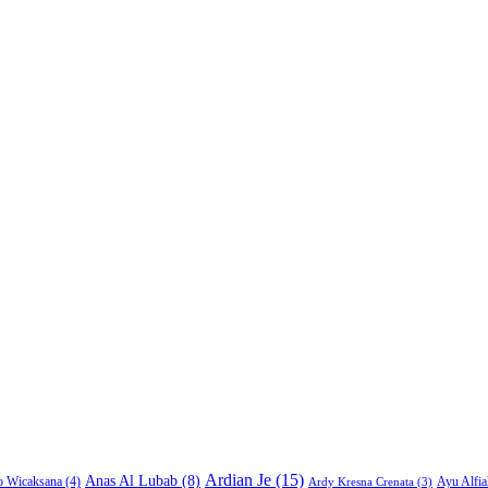
Ardian Je
(15)
Anas Al Lubab
(8)
Ayu Alfia
o Wicaksana
(4)
Ardy Kresna Crenata
(3)