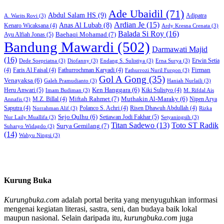
Ade Ubaidil
(71)
Abdul Salam HS
(9)
Adipatra
A. Warits Rovi
(3)
Ardian Je
(15)
Anas Al Lubab
(8)
Kenaro Wicaksana
(4)
Ardy Kresna Crenata
(3)
Balada Si Roy
(16)
Baehaqi Mohamad
(7)
Ayu Alfiah Jonas
(5)
Bandung Mawardi
(502)
Darmawati Majid
(16)
Erwin Setia
Dede Soepriatna
(3)
Diofanny
(3)
Endang S. Sulistiya
(3)
Erna Surya
(3)
Firman
(4)
Faris Al Faisal
(4)
Fathurrochman Karyadi
(4)
Fathurrozi Nuril Furqon
(3)
Gol A Gong
(35)
Venayaksa
(6)
Galeh Pramudianto
(3)
Haniah Nurlaili
(3)
Heru Anwari
(5)
Ken Hanggara
(6)
Kiki Sulistyo
(4)
Imam Budiman
(3)
M. Rifdal Ais
Miftah Rahmet
(7)
Muthakin Al-Maraky
(6)
M.Z. Billal
(4)
Nipen Arya
Annafis
(3)
Saputra
(4)
Polanco S. Achri
(4)
Risen Dhawuh Abdullah
(4)
Norrahman Alif
(3)
Rizka
Sejo Qulhu
(6)
Setiawan Jodi Fakhar
(5)
Nur Laily Muallifa
(3)
Setyaningsih
(3)
Titan Sadewo
(13)
Toto ST Radik
Surya Gemilang
(7)
Suharyo Widagdo
(3)
(14)
Wahyu Ningsi
(3)
Kurung Buka
Kurungbuka.com
adalah portal berita yang menyuguhkan informasi
mengenai kegiatan literasi, sastra, seni, dan budaya baik lokal
maupun nasional. Selain daripada itu,
kurungbuka.com
juga