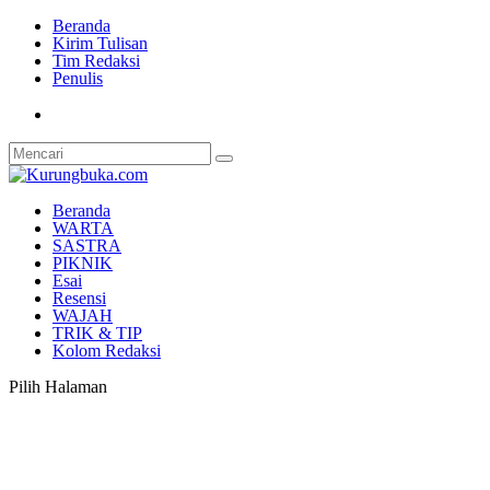
Beranda
Kirim Tulisan
Tim Redaksi
Penulis
Beranda
WARTA
SASTRA
PIKNIK
Esai
Resensi
WAJAH
TRIK & TIP
Kolom Redaksi
Pilih Halaman