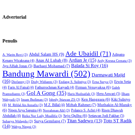
Advertorial
Penulis
Ade Ubaidil
(71)
Abdul Salam HS
(9)
Adipatra
A. Warits Rovi
(3)
Ardian Je
(15)
Anas Al Lubab
(8)
Kenaro Wicaksana
(4)
Ardy Kresna Crenata
(3)
Balada Si Roy
(16)
Baehaqi Mohamad
(7)
Ayu Alfiah Jonas
(5)
Bandung Mawardi
(502)
Darmawati Majid
(16)
Erwin Setia
Diofanny
(3)
Dody Widianto
(3)
Endang S. Sulistiya
(3)
Erna Surya
(3)
Firman Venayaksa
(6)
(4)
Faris Al Faisal
(4)
Fathurrochman Karyadi
(4)
Galeh
Gol A Gong
(35)
Heru Anwari
(5)
Pramudianto
(3)
Haris Hudzaifah
(3)
Ilham
Ken Hanggara
(6)
Kiki Sulistyo
Wahyudi
(3)
Imam Budiman
(3)
Isbedy Stiawan ZS
(3)
Miftah Rahmet
(7)
Muthakin Al-Maraky
(4)
M.Z. Billal
(4)
M. Rifdal Ais Annafis
(3)
(6)
Nipen Arya Saputra
(4)
Polanco S. Achri
(4)
Risen Dhawuh
Norrahman Alif
(3)
Sejo Qulhu
(6)
Setiawan Jodi Fakhar
(5)
Abdullah
(4)
Rizka Nur Laily Muallifa
(3)
Titan Sadewo
(13)
Toto ST Radik
Surya Gemilang
(7)
Suharyo Widagdo
(3)
(14)
Wahyu Ningsi
(3)