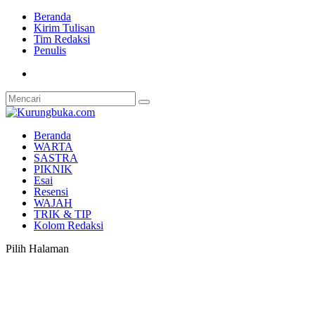
Beranda
Kirim Tulisan
Tim Redaksi
Penulis
Beranda
WARTA
SASTRA
PIKNIK
Esai
Resensi
WAJAH
TRIK & TIP
Kolom Redaksi
Pilih Halaman