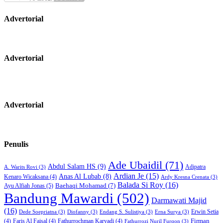
Advertorial
Advertorial
Advertorial
Penulis
Ade Ubaidil
(71)
Abdul Salam HS
(9)
Adipatra
A. Warits Rovi
(3)
Ardian Je
(15)
Anas Al Lubab
(8)
Kenaro Wicaksana
(4)
Ardy Kresna Crenata
(3)
Balada Si Roy
(16)
Baehaqi Mohamad
(7)
Ayu Alfiah Jonas
(5)
Bandung Mawardi
(502)
Darmawati Majid
(16)
Erwin Setia
Dede Soepriatna
(3)
Diofanny
(3)
Endang S. Sulistiya
(3)
Erna Surya
(3)
Firman
(4)
Faris Al Faisal
(4)
Fathurrochman Karyadi
(4)
Fathurrozi Nuril Furqon
(3)