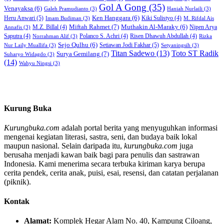
Gol A Gong
(35)
Venayaksa
(6)
Galeh Pramudianto
(3)
Haniah Nurlaili
(3)
Heru Anwari
(5)
Ken Hanggara
(6)
Kiki Sulistyo
(4)
Imam Budiman
(3)
M. Rifdal Ais
Miftah Rahmet
(7)
Muthakin Al-Maraky
(6)
M.Z. Billal
(4)
Nipen Arya
Annafis
(3)
Saputra
(4)
Polanco S. Achri
(4)
Risen Dhawuh Abdullah
(4)
Norrahman Alif
(3)
Rizka
Sejo Qulhu
(6)
Setiawan Jodi Fakhar
(5)
Nur Laily Muallifa
(3)
Setyaningsih
(3)
Titan Sadewo
(13)
Toto ST Radik
Surya Gemilang
(7)
Suharyo Widagdo
(3)
(14)
Wahyu Ningsi
(3)
Kurung Buka
Kurungbuka.com
adalah portal berita yang menyuguhkan informasi
mengenai kegiatan literasi, sastra, seni, dan budaya baik lokal
maupun nasional. Selain daripada itu,
kurungbuka.com
juga
berusaha menjadi kawan baik bagi para penulis dan sastrawan
Indonesia. Kami menerima secara terbuka kiriman karya berupa
cerita pendek, cerita anak, puisi, esai, resensi, dan catatan perjalanan
(piknik).
Kontak
Alamat:
Komplek Hegar Alam No. 40, Kampung Ciloang,