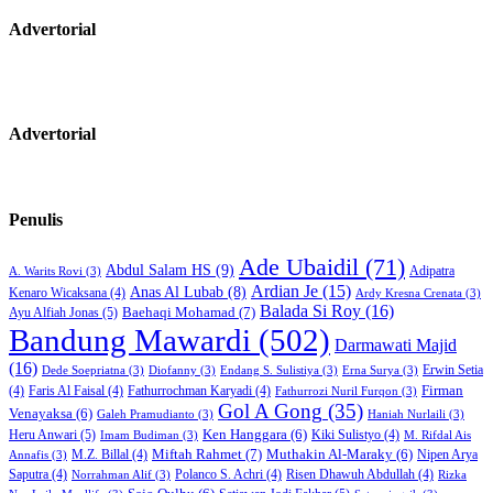
Advertorial
Advertorial
Penulis
Ade Ubaidil
(71)
Abdul Salam HS
(9)
Adipatra
A. Warits Rovi
(3)
Ardian Je
(15)
Anas Al Lubab
(8)
Kenaro Wicaksana
(4)
Ardy Kresna Crenata
(3)
Balada Si Roy
(16)
Baehaqi Mohamad
(7)
Ayu Alfiah Jonas
(5)
Bandung Mawardi
(502)
Darmawati Majid
(16)
Erwin Setia
Dede Soepriatna
(3)
Diofanny
(3)
Endang S. Sulistiya
(3)
Erna Surya
(3)
Firman
(4)
Faris Al Faisal
(4)
Fathurrochman Karyadi
(4)
Fathurrozi Nuril Furqon
(3)
Gol A Gong
(35)
Venayaksa
(6)
Galeh Pramudianto
(3)
Haniah Nurlaili
(3)
Heru Anwari
(5)
Ken Hanggara
(6)
Kiki Sulistyo
(4)
Imam Budiman
(3)
M. Rifdal Ais
Miftah Rahmet
(7)
Muthakin Al-Maraky
(6)
M.Z. Billal
(4)
Nipen Arya
Annafis
(3)
Saputra
(4)
Polanco S. Achri
(4)
Risen Dhawuh Abdullah
(4)
Norrahman Alif
(3)
Rizka