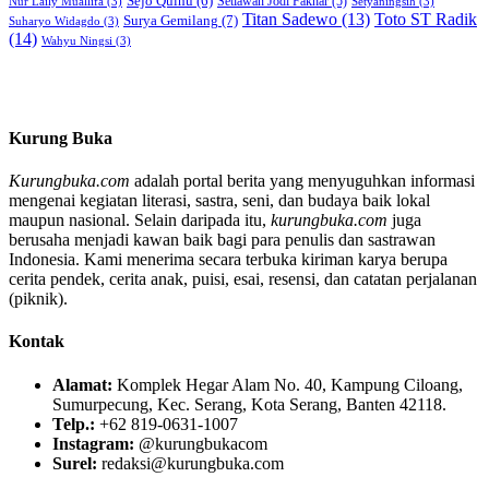
Sejo Qulhu
(6)
Setiawan Jodi Fakhar
(5)
Nur Laily Muallifa
(3)
Setyaningsih
(3)
Titan Sadewo
(13)
Toto ST Radik
Surya Gemilang
(7)
Suharyo Widagdo
(3)
(14)
Wahyu Ningsi
(3)
Kurung Buka
Kurungbuka.com
adalah portal berita yang menyuguhkan informasi
mengenai kegiatan literasi, sastra, seni, dan budaya baik lokal
maupun nasional. Selain daripada itu,
kurungbuka.com
juga
berusaha menjadi kawan baik bagi para penulis dan sastrawan
Indonesia. Kami menerima secara terbuka kiriman karya berupa
cerita pendek, cerita anak, puisi, esai, resensi, dan catatan perjalanan
(piknik).
Kontak
Alamat:
Komplek Hegar Alam No. 40, Kampung Ciloang,
Sumurpecung, Kec. Serang, Kota Serang, Banten 42118.
Telp.:
+62 819-0631-1007
Instagram:
@kurungbukacom
Surel:
redaksi@kurungbuka.com