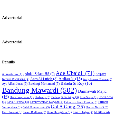
Advertorial
Advertorial
Penulis
Ade Ubaidil
(71)
Abdul Salam HS
(9)
Adipatra
A. Warits Rovi
(3)
Ardian Je
(15)
Anas Al Lubab
(8)
Kenaro Wicaksana
(4)
Ardy Kresna Crenata
(3)
Balada Si Roy
(16)
Baehaqi Mohamad
(7)
Ayu Alfiah Jonas
(5)
Bandung Mawardi
(502)
Darmawati Majid
(16)
Erwin Setia
Dede Soepriatna
(3)
Diofanny
(3)
Endang S. Sulistiya
(3)
Erna Surya
(3)
Firman
(4)
Faris Al Faisal
(4)
Fathurrochman Karyadi
(4)
Fathurrozi Nuril Furqon
(3)
Gol A Gong
(35)
Venayaksa
(6)
Galeh Pramudianto
(3)
Haniah Nurlaili
(3)
Heru Anwari
(5)
Ken Hanggara
(6)
Kiki Sulistyo
(4)
Imam Budiman
(3)
M. Rifdal Ais