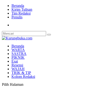
Beranda
Kirim Tulisan
Tim Redaksi
Penulis
Beranda
WARTA
SASTRA
PIKNIK
Esai
Resensi
WAJAH
TRIK & TIP
Kolom Redaksi
Pilih Halaman