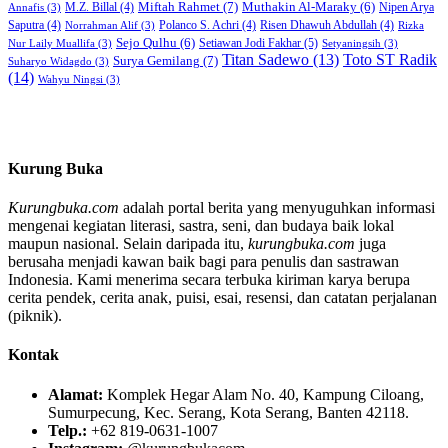
Miftah Rahmet
(7)
Muthakin Al-Maraky
(6)
M.Z. Billal
(4)
Nipen Arya
Annafis
(3)
Saputra
(4)
Polanco S. Achri
(4)
Risen Dhawuh Abdullah
(4)
Norrahman Alif
(3)
Rizka
Sejo Qulhu
(6)
Setiawan Jodi Fakhar
(5)
Nur Laily Muallifa
(3)
Setyaningsih
(3)
Titan Sadewo
(13)
Toto ST Radik
Surya Gemilang
(7)
Suharyo Widagdo
(3)
(14)
Wahyu Ningsi
(3)
Kurung Buka
Kurungbuka.com
adalah portal berita yang menyuguhkan informasi
mengenai kegiatan literasi, sastra, seni, dan budaya baik lokal
maupun nasional. Selain daripada itu,
kurungbuka.com
juga
berusaha menjadi kawan baik bagi para penulis dan sastrawan
Indonesia. Kami menerima secara terbuka kiriman karya berupa
cerita pendek, cerita anak, puisi, esai, resensi, dan catatan perjalanan
(piknik).
Kontak
Alamat:
Komplek Hegar Alam No. 40, Kampung Ciloang,
Sumurpecung, Kec. Serang, Kota Serang, Banten 42118.
Telp.:
+62 819-0631-1007