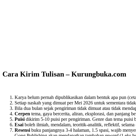
Cara Kirim Tulisan – Kurungbuka.com
Karya belum pernah dipublikasikan dalam bentuk apa pun (cetak
Setiap naskah yang dimuat per Mei 2026 untuk sementara tida
Bila dua bulan sejak pengiriman tidak dimuat atau tidak mendap
Cerpen
tema, gaya bercerita, aliran, eksplorasi, dan panjang b
Puisi
dikirim 5-10 puisi per pengiriman. Genre dan tema puisi 
Esai
boleh ilmiah, mendalam, teoritik-analitik, reflektif, sela
Resensi
buku panjangnya 3-4 halaman, 1.5 spasi, wajib menyert
Gong Publishing akan mendapatkan tambahan
reward
(1 eks b