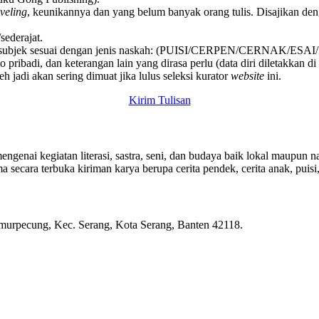
aveling
, keunikannya dan yang belum banyak orang tulis. Disajikan deng
sederajat.
subjek sesuai dengan jenis naskah: (PUISI/CERPEN/CERNAK/ESA
o pribadi, dan keterangan lain yang dirasa perlu (data diri diletakkan d
jadi akan sering dimuat jika lulus seleksi kurator
website
ini.
Kirim Tulisan
genai kegiatan literasi, sastra, seni, dan budaya baik lokal maupun na
ecara terbuka kiriman karya berupa cerita pendek, cerita anak, puisi, e
rpecung, Kec. Serang, Kota Serang, Banten 42118.