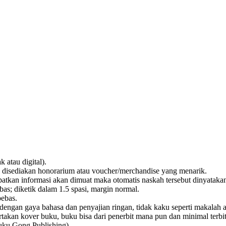
 atau digital).
k disediakan honorarium atau voucher/merchandise yang menarik.
atkan informasi akan dimuat maka otomatis naskah tersebut dinyatakan t
ebas; diketik dalam 1.5 spasi, margin normal.
bebas.
ma dengan gaya bahasa dan penyajian ringan, tidak kaku seperti makalah a
akan kover buku, buku bisa dari penerbit mana pun dan minimal terbit s
uku Gong Publishing).