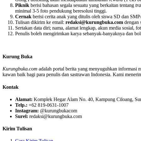
Piknik
berisi bahasan segala sesuatu yang berkaitan tentang
tr
minimal 3-5 foto pendukung beresolusi tinggi.
Cernak
berisi cerita anak yang ditulis oleh siswa SD dan SMP/
Tulisan dikirim ke email:
redaksi@kurungbuka.com
dengan 
Sertakan data diri; nama, alamat lengkap, akun media sosial, fot
Penulis boleh mengirimkan karya sebanyak-banyaknya dan boleh 
Kurung Buka
Kurungbuka.com
adalah portal berita yang menyuguhkan informasi men
kawan baik bagi para penulis dan sastrawan Indonesia. Kami menerima s
Kontak
Alamat:
Komplek Hegar Alam No. 40, Kampung Ciloang, Sumu
Telp.:
+62 819-0631-1007
Instagram:
@kurungbukacom
Surel:
redaksi@kurungbuka.com
Kirim Tulisan
Cara Kirim Tulisan