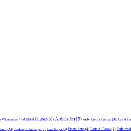
Ardian Je
(15)
Anas Al Lubab
(8)
Ayu Alfia
o Wicaksana
(4)
Ardy Kresna Crenata
(3)
Erwin Setia
(4)
Faris Al Faisal
(4)
Fathurroc
ofanny
(3)
Endang S. Sulistiya
(3)
Erna Surya
(3)