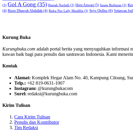
Gol A Gong
(35)
Heru Anwari
(5)
Ke
(3)
Haniah Nurlaili
(3)
Imam Budiman
(3)
Sejo Qulhu
(6)
Setiawan Jod
(4)
Risen Dhawuh Abdullah
(4)
Rizka Nur Laily Muallifa
(3)
Kurung Buka
Kurungbuka.com
adalah portal berita yang menyuguhkan informasi men
kawan baik bagi para penulis dan sastrawan Indonesia. Kami menerima s
Kontak
Alamat:
Komplek Hegar Alam No. 40, Kampung Ciloang, Sumu
Telp.:
+62 819-0631-1007
Instagram:
@kurungbukacom
Surel:
redaksi@kurungbuka.com
Kirim Tulisan
Cara Kirim Tulisan
Penulis dan Kontributor
Tim Redaksi