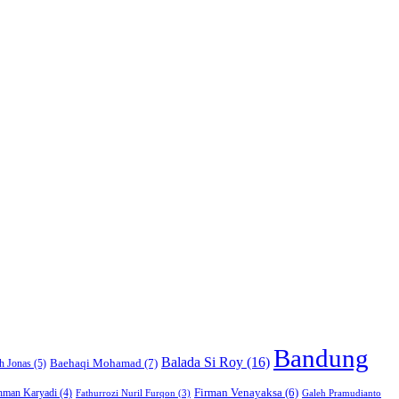
Bandung
Balada Si Roy
(16)
Baehaqi Mohamad
(7)
h Jonas
(5)
Firman Venayaksa
(6)
hman Karyadi
(4)
Fathurrozi Nuril Furqon
(3)
Galeh Pramudianto