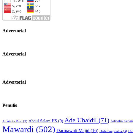
Advertorial
Advertorial
Advertorial
Penulis
Ade Ubaidil
(71)
Abdul Salam HS
(9)
Adipatra Kenar
A. Warits Rovi
(3)
Mawardi
(502)
Darmawati Majid
(16)
Dede Soepriatna
(3)
Di