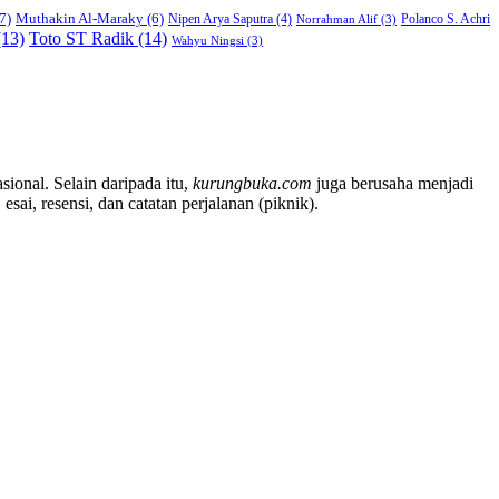
7)
Muthakin Al-Maraky
(6)
Nipen Arya Saputra
(4)
Polanco S. Achri
Norrahman Alif
(3)
13)
Toto ST Radik
(14)
Wahyu Ningsi
(3)
sional. Selain daripada itu,
kurungbuka.com
juga berusaha menjadi
sai, resensi, dan catatan perjalanan (piknik).