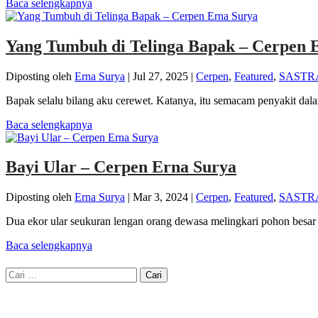
Baca selengkapnya
Yang Tumbuh di Telinga Bapak – Cerpen 
Diposting oleh
Erna Surya
|
Jul 27, 2025
|
Cerpen
,
Featured
,
SASTR
Bapak selalu bilang aku cerewet. Katanya, itu semacam penyakit dal
Baca selengkapnya
Bayi Ular – Cerpen Erna Surya
Diposting oleh
Erna Surya
|
Mar 3, 2024
|
Cerpen
,
Featured
,
SASTR
Dua ekor ular seukuran lengan orang dewasa melingkari pohon besar 
Baca selengkapnya
Cari
untuk: