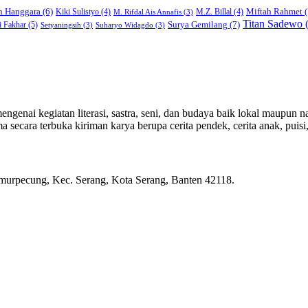
Miftah Rahmet
(
n Hanggara
(6)
Kiki Sulistyo
(4)
M.Z. Billal
(4)
M. Rifdal Ais Annafis
(3)
Titan Sadewo
(
Surya Gemilang
(7)
i Fakhar
(5)
Setyaningsih
(3)
Suharyo Widagdo
(3)
genai kegiatan literasi, sastra, seni, dan budaya baik lokal maupun na
ecara terbuka kiriman karya berupa cerita pendek, cerita anak, puisi, e
rpecung, Kec. Serang, Kota Serang, Banten 42118.