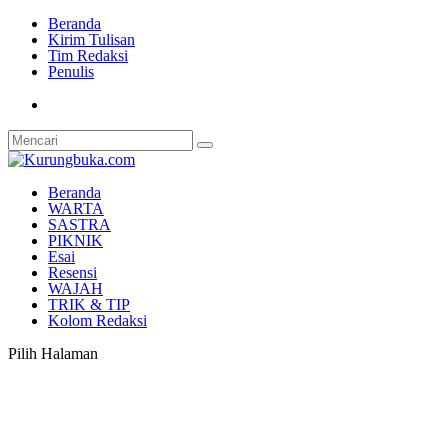
Beranda
Kirim Tulisan
Tim Redaksi
Penulis
Beranda
WARTA
SASTRA
PIKNIK
Esai
Resensi
WAJAH
TRIK & TIP
Kolom Redaksi
Pilih Halaman