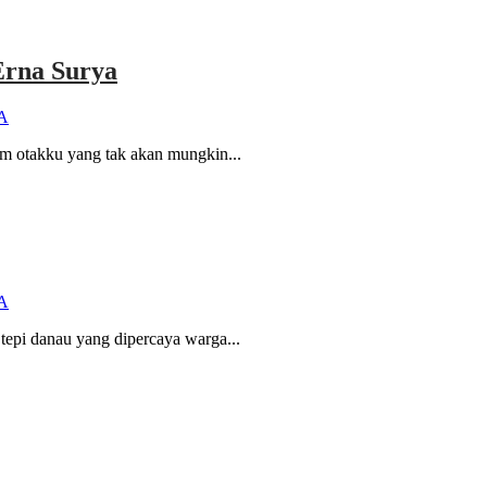
Erna Surya
A
am otakku yang tak akan mungkin...
A
tepi danau yang dipercaya warga...