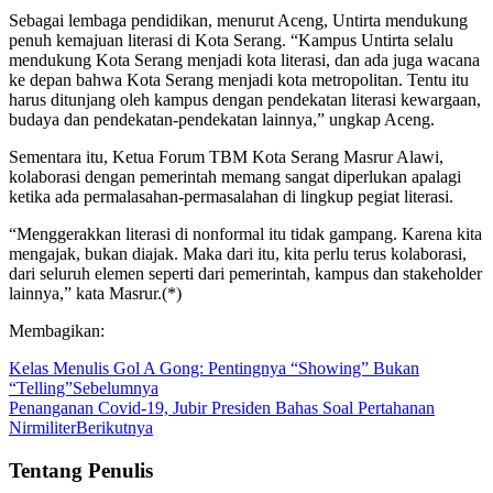
Sebagai lembaga pendidikan, menurut Aceng, Untirta mendukung
penuh kemajuan literasi di Kota Serang. “Kampus Untirta selalu
mendukung Kota Serang menjadi kota literasi, dan ada juga wacana
ke depan bahwa Kota Serang menjadi kota metropolitan. Tentu itu
harus ditunjang oleh kampus dengan pendekatan literasi kewargaan,
budaya dan pendekatan-pendekatan lainnya,” ungkap Aceng.
Sementara itu, Ketua Forum TBM Kota Serang Masrur Alawi,
kolaborasi dengan pemerintah memang sangat diperlukan apalagi
ketika ada permalasahan-permasalahan di lingkup pegiat literasi.
“Menggerakkan literasi di nonformal itu tidak gampang. Karena kita
mengajak, bukan diajak. Maka dari itu, kita perlu terus kolaborasi,
dari seluruh elemen seperti dari pemerintah, kampus dan stakeholder
lainnya,” kata Masrur.(*)
Membagikan:
Kelas Menulis Gol A Gong: Pentingnya “Showing” Bukan
“Telling”
Sebelumnya
Penanganan Covid-19, Jubir Presiden Bahas Soal Pertahanan
Nirmiliter
Berikutnya
Tentang Penulis