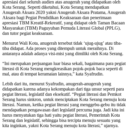
apresiasi dari seluruh audien atas anugerah yang didapatkan oleh
Kota Serang. Seperti diketahui, Kota Serang mendapatkan
Anugerah Aksara 2020 yakni Anugerah Aksara Pratama, Anugerah
Aksara bagi Pegiat Pendidikan Keaksaraan dan penerimaan
apresiasi TBM Kreatif-Rekreatif, yang didapat oleh Taman Bacaan
Masyarakat (TBM) Paguyuban Pemuda Literasi Global (PPLG),
dan tutor pegiat keaksaraan.
Menurut Wali Kota, anugerah tersebut tidak ‘ujug-ujug’ atau tiba-
tiba didapat. Ada proses yang ditempuh untuk meraihnya. Di
antaranya adalah adanya visi-misi yang dimiliki oleh Kota Serang.
“Ini merupakan perjuangan luar biasa sekali, bagaimana para pegiat
literasi di Kota Serang mengkreasikan pojok-pojok baca seperti di
mal, atau di tempat keramaian lainnya,” kata Syafrudin.
Lebih dari itu, menurut Syafrudin, anugerah-anugerah yang
didapatkan karena adanya kekompakan dari tiga unsur seperti para
pegiat literasi, legislatif dan eksekutif. “Pegiat literasi dan Pemkot
Serang harus sinkron, untuk menciptakan Kota Serang menuju kota
literasi. Namun, ketika pegiat literasi yang menggebu-gebu itu tidak
mendapatkan pengawasan dari legislatif percuma juga. Jadi kita ini
harus menyatukan tiga hati yaitu pegiat literasi, Pemerintah Kota
Serang dan legislatif, sehingga bisa tercipta menuju sesuatu yang
kita inginkan, yakni Kota Serang menuju kota literasi,” ujarnya.