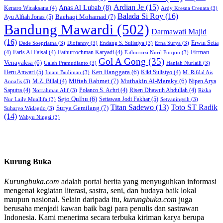
Ardian Je
(15)
Anas Al Lubab
(8)
Kenaro Wicaksana
(4)
Ardy Kresna Crenata
(3)
Balada Si Roy
(16)
Baehaqi Mohamad
(7)
Ayu Alfiah Jonas
(5)
Bandung Mawardi
(502)
Darmawati Majid
(16)
Erwin Setia
Dede Soepriatna
(3)
Diofanny
(3)
Endang S. Sulistiya
(3)
Erna Surya
(3)
Firman
(4)
Faris Al Faisal
(4)
Fathurrochman Karyadi
(4)
Fathurrozi Nuril Furqon
(3)
Gol A Gong
(35)
Venayaksa
(6)
Galeh Pramudianto
(3)
Haniah Nurlaili
(3)
Heru Anwari
(5)
Ken Hanggara
(6)
Kiki Sulistyo
(4)
Imam Budiman
(3)
M. Rifdal Ais
Miftah Rahmet
(7)
Muthakin Al-Maraky
(6)
M.Z. Billal
(4)
Nipen Arya
Annafis
(3)
Saputra
(4)
Polanco S. Achri
(4)
Risen Dhawuh Abdullah
(4)
Norrahman Alif
(3)
Rizka
Sejo Qulhu
(6)
Setiawan Jodi Fakhar
(5)
Nur Laily Muallifa
(3)
Setyaningsih
(3)
Titan Sadewo
(13)
Toto ST Radik
Surya Gemilang
(7)
Suharyo Widagdo
(3)
(14)
Wahyu Ningsi
(3)
Kurung Buka
Kurungbuka.com
adalah portal berita yang menyuguhkan informasi
mengenai kegiatan literasi, sastra, seni, dan budaya baik lokal
maupun nasional. Selain daripada itu,
kurungbuka.com
juga
berusaha menjadi kawan baik bagi para penulis dan sastrawan
Indonesia. Kami menerima secara terbuka kiriman karya berupa