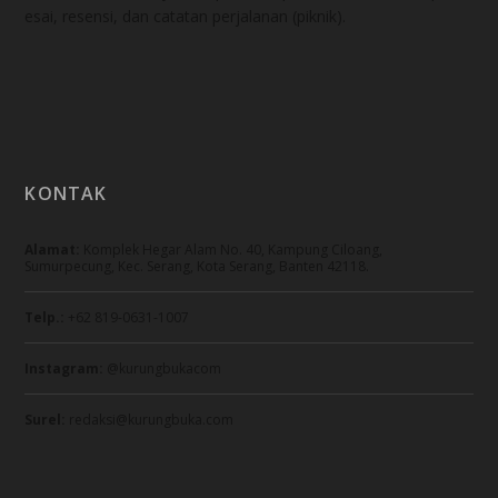
esai, resensi, dan catatan perjalanan (piknik).
KONTAK
Alamat:
Komplek Hegar Alam No. 40, Kampung Ciloang,
Sumurpecung, Kec. Serang, Kota Serang, Banten 42118.
Telp.:
+62 819-0631-1007
Instagram:
@kurungbukacom
Surel:
redaksi@kurungbuka.com