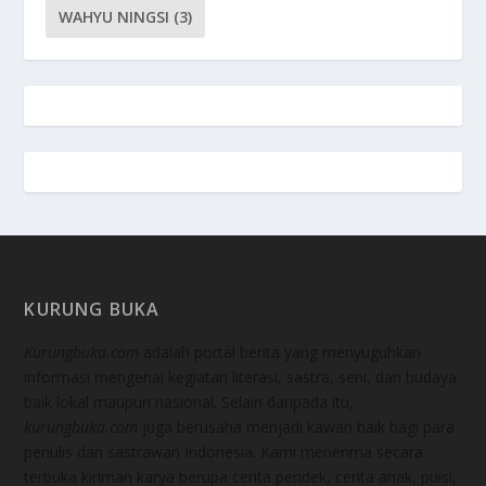
WAHYU NINGSI
(3)
KURUNG BUKA
Kurungbuka.com
adalah portal berita yang menyuguhkan
informasi mengenai kegiatan literasi, sastra, seni, dan budaya
baik lokal maupun nasional. Selain daripada itu,
kurungbuka.com
juga berusaha menjadi kawan baik bagi para
penulis dan sastrawan Indonesia. Kami menerima secara
terbuka kiriman karya berupa cerita pendek, cerita anak, puisi,