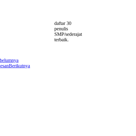
daftar 30
penulis
SMP/sederajat
terbaik.
belumnya
kesan
Berikutnya