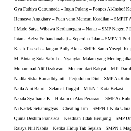
Gya Fathiya Qatrunnada – Ingin Pulang – Ponpes Al-Inshof K
Hemasya Anggitary – Puan yang Mencari Keadilan – SMPIT 
I Made Satya Wibawa Kerthanegara – Nanar – SMP Negeri 7 
Intania Aziza Frabandanahaji – Seperdua Jalan – SMPN 1 Puri
Kasih Taseseb – Jangan Bully Aku – SMPK Santo Yoseph Ku
M. Bintang Sula Safrula – Nyanyian Malam yang Meninggalka
Muhammad Alif Dzakwan – Mencuri dari Rakyat – MTs Darul
Nadila Siska Ramadhiyanti – Perjodohan Dini – SMP Ar-Rahm
Naila Aini Bahri – Selamat Tinggal – MTsN 1 Kota Bekasi
Nazila Sya’bania K – Hukum di Atas Perasaan – SMP Ar-Rah
Ni Kadek Setianingtyas – Cheating Tim – SMPN 1 Kuta Utara
Quina Deshira Fransisca – Keadilan Tidak Berujung – SMP 
Raisya Niil Nabila – Ketika Hidup Tak Sejalan – SMPN 1 Ma