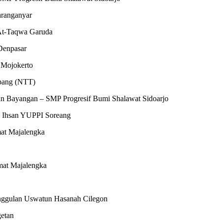
aranganyar
At-Taqwa Garuda
Denpasar
 Mojokerto
pang (NTT)
n Bayangan – SMP Progresif Bumi Shalawat Sidoarjo
 Ihsan YUPPI Soreang
at Majalengka
mat Majalengka
Unggulan Uswatun Hasanah Cilegon
getan