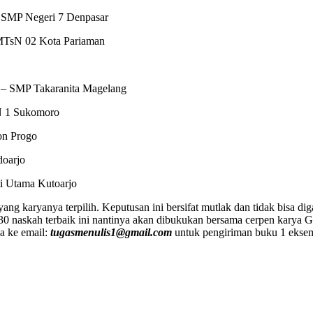
 SMP Negeri 7 Denpasar
 MTsN 02 Kota Pariaman
n – SMP Takaranita Magelang
N 1 Sukomoro
on Progo
doarjo
ti Utama Kutoarjo
g karyanya terpilih. Keputusan ini bersifat mutlak dan tidak bisa diga
30 naskah terbaik ini nantinya akan dibukukan bersama cerpen karya G
a ke email:
tugasmenulis1@gmail.com
untuk pengiriman buku 1 eksempl