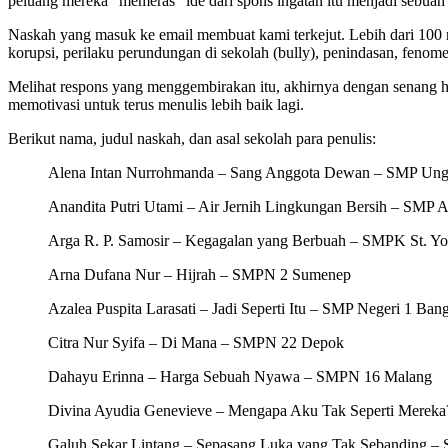
peluang mereka “memeras” ide dari spons ingatan itu menjadi sebuah
Naskah yang masuk ke email membuat kami terkejut. Lebih dari 100 n
korupsi, perilaku perundungan di sekolah (bully), penindasan, feno
Melihat respons yang menggembirakan itu, akhirnya dengan senang 
memotivasi untuk terus menulis lebih baik lagi.
Berikut nama, judul naskah, dan asal sekolah para penulis:
Alena Intan Nurrohmanda – Sang Anggota Dewan – SMP Ung
Anandita Putri Utami – Air Jernih Lingkungan Bersih – SMP 
Arga R. P. Samosir – Kegagalan yang Berbuah – SMPK St. 
Arna Dufana Nur – Hijrah – SMPN 2 Sumenep
Azalea Puspita Larasati – Jadi Seperti Itu – SMP Negeri 1 Ba
Citra Nur Syifa – Di Mana – SMPN 22 Depok
Dahayu Erinna – Harga Sebuah Nyawa – SMPN 16 Malang
Divina Ayudia Genevieve – Mengapa Aku Tak Seperti Merek
Galuh Sekar Lintang – Sepasang Luka yang Tak Sebanding – 