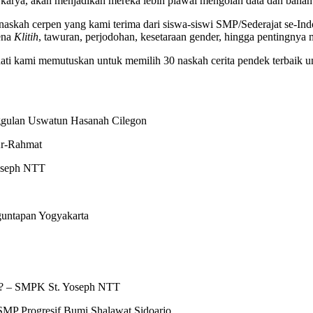
 karya, akan menjadikan mereka lebih piawai mengolah data dan bahan 
askah cerpen yang kami terima dari siswa-siswi SMP/Sederajat se-Indo
mena
Klitih
, tawuran, perjodohan, kesetaraan gender, hingga pentingnya 
hati kami memutuskan untuk memilih 30 naskah cerita pendek terbaik
gulan Uswatun Hasanah Cilegon
Ar-Rahmat
Yoseph NTT
nguntapan Yogyakarta
a? – SMPK St. Yoseph NTT
SMP Progresif Bumi Shalawat Sidoarjo