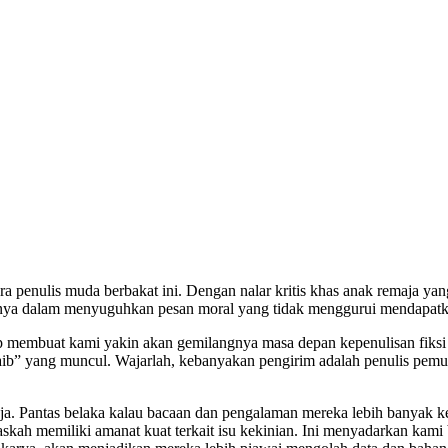
ara penulis muda berbakat ini. Dengan nalar kritis khas anak remaja 
nnya dalam menyuguhkan pesan moral yang tidak menggurui mendapatkan 
ukup membuat kami yakin akan gemilangnya masa depan kepenulisan fiksi
jaib” yang muncul. Wajarlah, kebanyakan pengirim adalah penulis pemul
a. Pantas belaka kalau bacaan dan pengalaman mereka lebih banyak keti
ah memiliki amanat kuat terkait isu kekinian. Ini menyadarkan kami