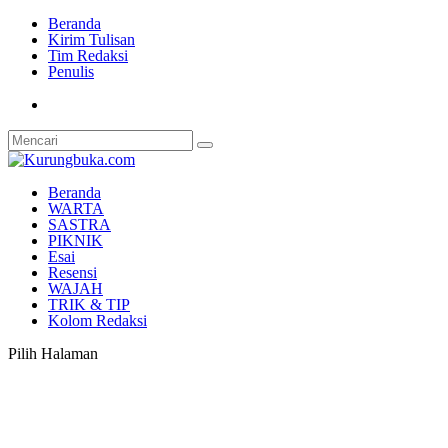
Beranda
Kirim Tulisan
Tim Redaksi
Penulis
Beranda
WARTA
SASTRA
PIKNIK
Esai
Resensi
WAJAH
TRIK & TIP
Kolom Redaksi
Pilih Halaman