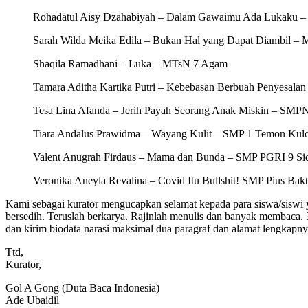
Rohadatul Aisy Dzahabiyah – Dalam Gawaimu Ada Lukaku –
Sarah Wilda Meika Edila – Bukan Hal yang Dapat Diambil –
Shaqila Ramadhani – Luka – MTsN 7 Agam
Tamara Aditha Kartika Putri – Kebebasan Berbuah Penyesala
Tesa Lina Afanda – Jerih Payah Seorang Anak Miskin – SMP
Tiara Andalus Prawidma – Wayang Kulit – SMP 1 Temon Kul
Valent Anugrah Firdaus – Mama dan Bunda – SMP PGRI 9 Si
Veronika Aneyla Revalina – Covid Itu Bullshit! SMP Pius Bak
Kami sebagai kurator mengucapkan selamat kepada para siswa/siswi yan
bersedih. Teruslah berkarya. Rajinlah menulis dan banyak membaca. 
dan kirim biodata narasi maksimal dua paragraf dan alamat lengkapny
Ttd,
Kurator,
Gol A Gong (Duta Baca Indonesia)
Ade Ubaidil