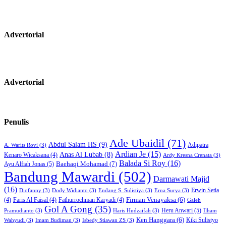
Advertorial
Advertorial
Penulis
Ade Ubaidil
(71)
Abdul Salam HS
(9)
Adipatra
A. Warits Rovi
(3)
Ardian Je
(15)
Anas Al Lubab
(8)
Kenaro Wicaksana
(4)
Ardy Kresna Crenata
(3)
Balada Si Roy
(16)
Baehaqi Mohamad
(7)
Ayu Alfiah Jonas
(5)
Bandung Mawardi
(502)
Darmawati Majid
(16)
Erwin Setia
Diofanny
(3)
Dody Widianto
(3)
Endang S. Sulistiya
(3)
Erna Surya
(3)
Firman Venayaksa
(6)
(4)
Faris Al Faisal
(4)
Fathurrochman Karyadi
(4)
Galeh
Gol A Gong
(35)
Heru Anwari
(5)
Pramudianto
(3)
Haris Hudzaifah
(3)
Ilham
Ken Hanggara
(6)
Kiki Sulistyo
Wahyudi
(3)
Imam Budiman
(3)
Isbedy Stiawan ZS
(3)