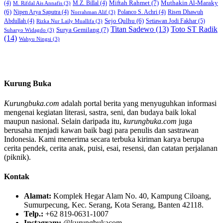
Miftah Rahmet
(7)
Muthakin Al-Maraky
(4)
M.Z. Billal
(4)
M. Rifdal Ais Annafis
(3)
(6)
Nipen Arya Saputra
(4)
Polanco S. Achri
(4)
Risen Dhawuh
Norrahman Alif
(3)
Sejo Qulhu
(6)
Setiawan Jodi Fakhar
(5)
Abdullah
(4)
Rizka Nur Laily Muallifa
(3)
Titan Sadewo
(13)
Toto ST Radik
Surya Gemilang
(7)
Suharyo Widagdo
(3)
(14)
Wahyu Ningsi
(3)
Kurung Buka
Kurungbuka.com
adalah portal berita yang menyuguhkan informasi
mengenai kegiatan literasi, sastra, seni, dan budaya baik lokal
maupun nasional. Selain daripada itu,
kurungbuka.com
juga
berusaha menjadi kawan baik bagi para penulis dan sastrawan
Indonesia. Kami menerima secara terbuka kiriman karya berupa
cerita pendek, cerita anak, puisi, esai, resensi, dan catatan perjalanan
(piknik).
Kontak
Alamat:
Komplek Hegar Alam No. 40, Kampung Ciloang,
Sumurpecung, Kec. Serang, Kota Serang, Banten 42118.
Telp.:
+62 819-0631-1007
Instagram:
@kurungbukacom