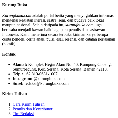
Kurung Buka
Kurungbuka.com
adalah portal berita yang menyuguhkan informasi
mengenai kegiatan literasi, sastra, seni, dan budaya baik lokal
maupun nasional. Selain daripada itu,
kurungbuka.com
juga
berusaha menjadi kawan baik bagi para penulis dan sastrawan
Indonesia. Kami menerima secara terbuka kiriman karya berupa
cerita pendek, cerita anak, puisi, esai, resensi, dan catatan perjalanan
(piknik).
Kontak
Alamat:
Komplek Hegar Alam No. 40, Kampung Ciloang,
Sumurpecung, Kec. Serang, Kota Serang, Banten 42118.
Telp.:
+62 819-0631-1007
Instagram:
@kurungbukacom
Surel:
redaksi@kurungbuka.com
Kirim Tulisan
Cara Kirim Tulisan
Penulis dan Kontributor
Tim Redaksi