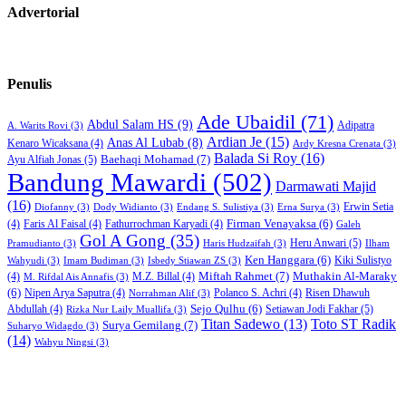
Advertorial
Penulis
Ade Ubaidil
(71)
Abdul Salam HS
(9)
Adipatra
A. Warits Rovi
(3)
Ardian Je
(15)
Anas Al Lubab
(8)
Kenaro Wicaksana
(4)
Ardy Kresna Crenata
(3)
Balada Si Roy
(16)
Baehaqi Mohamad
(7)
Ayu Alfiah Jonas
(5)
Bandung Mawardi
(502)
Darmawati Majid
(16)
Erwin Setia
Diofanny
(3)
Dody Widianto
(3)
Endang S. Sulistiya
(3)
Erna Surya
(3)
Firman Venayaksa
(6)
(4)
Faris Al Faisal
(4)
Fathurrochman Karyadi
(4)
Galeh
Gol A Gong
(35)
Heru Anwari
(5)
Pramudianto
(3)
Haris Hudzaifah
(3)
Ilham
Ken Hanggara
(6)
Kiki Sulistyo
Wahyudi
(3)
Imam Budiman
(3)
Isbedy Stiawan ZS
(3)
Miftah Rahmet
(7)
Muthakin Al-Maraky
(4)
M.Z. Billal
(4)
M. Rifdal Ais Annafis
(3)
(6)
Nipen Arya Saputra
(4)
Polanco S. Achri
(4)
Risen Dhawuh
Norrahman Alif
(3)
Sejo Qulhu
(6)
Setiawan Jodi Fakhar
(5)
Abdullah
(4)
Rizka Nur Laily Muallifa
(3)
Titan Sadewo
(13)
Toto ST Radik
Surya Gemilang
(7)
Suharyo Widagdo
(3)
(14)
Wahyu Ningsi
(3)