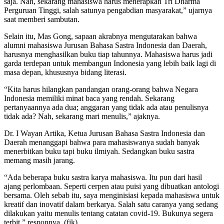
saja. Nah, sekarang mahasiswa harus menerapkan Tri Dharma
Perguruan Tinggi, salah satunya pengabdian masyarakat,” ujarnya
saat memberi sambutan.
Selain itu, Mas Gong, sapaan akrabnya mengutarakan bahwa
alumni mahasiswa Jurusan Bahasa Sastra Indonesia dan Daerah,
harusnya menghasilkan buku tiap tahunnya. Mahasiswa harus jadi
garda terdepan untuk membangun Indonesia yang lebih baik lagi di
masa depan, khususnya bidang literasi.
“Kita harus hilangkan pandangan orang-orang bahwa Negara
Indonesia memiliki minat baca yang rendah. Sekarang
pertanyaannya ada dua; anggaran yang tidak ada atau penulisnya
tidak ada? Nah, sekarang mari menulis,” ajaknya.
Dr. I Wayan Artika, Ketua Jurusan Bahasa Sastra Indonesia dan
Daerah menanggapi bahwa para mahasiswanya sudah banyak
menerbitkan buku tapi buku ilmiyah. Sedangkan buku sastra
memang masih jarang.
“Ada beberapa buku sastra karya mahasiswa. Itu pun dari hasil
ajang perlombaan. Seperti cerpen atau puisi yang dibuatkan antologi
bersama. Oleh sebab itu, saya menginisiasi kepada mahasiswa untuk
kreatif dan inovatif dalam berkarya. Salah satu caranya yang sedang
dilakukan yaitu menulis tentang catatan covid-19. Bukunya segera
terbit,” responnya. (fik)