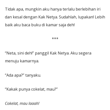
Tidak apa, mungkin aku hanya terlalu berlebihan iri
dan kesal dengan Kak Netya. Sudahlah, lupakan! Lebih
baik aku baca buku di kamar saja deh!
***
“Neta, sini deh!” panggil Kak Netya. Aku segera
menuju kamarnya.
“Ada apa?” tanyaku.
“Kakak punya cokelat, mau?”
Cok
e
lat, mau la
aa
h!