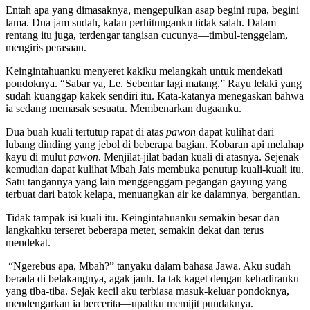
Entah apa yang dimasaknya, mengepulkan asap begini rupa, begini
lama. Dua jam sudah, kalau perhitunganku tidak salah. Dalam
rentang itu juga, terdengar tangisan cucunya—timbul-tenggelam,
mengiris perasaan.
Keingintahuanku menyeret kakiku melangkah untuk mendekati
pondoknya. “Sabar ya, Le. Sebentar lagi matang.” Rayu lelaki yang
sudah kuanggap kakek sendiri itu. Kata-katanya menegaskan bahwa
ia sedang memasak sesuatu. Membenarkan dugaanku.
Dua buah kuali tertutup rapat di atas
pawon
dapat kulihat dari
lubang dinding yang jebol di beberapa bagian. Kobaran api melahap
kayu di mulut
pawon
. Menjilat-jilat badan kuali di atasnya. Sejenak
kemudian dapat kulihat Mbah Jais membuka penutup kuali-kuali itu.
Satu tangannya yang lain menggenggam pegangan gayung yang
terbuat dari batok kelapa, menuangkan air ke dalamnya, bergantian.
Tidak tampak isi kuali itu. Keingintahuanku semakin besar dan
langkahku terseret beberapa meter, semakin dekat dan terus
mendekat.
“Ngerebus apa, Mbah?” tanyaku dalam bahasa Jawa. Aku sudah
berada di belakangnya, agak jauh. Ia tak kaget dengan kehadiranku
yang tiba-tiba. Sejak kecil aku terbiasa masuk-keluar pondoknya,
mendengarkan ia bercerita—upahku memijit pundaknya.