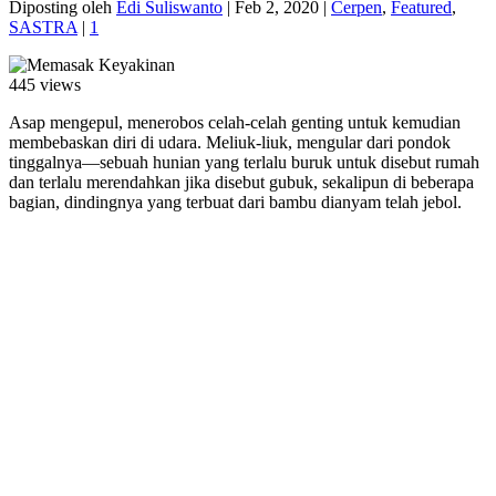
Diposting oleh
Edi Suliswanto
|
Feb 2, 2020
|
Cerpen
,
Featured
,
SASTRA
|
1
445 views
Asap mengepul, menerobos celah-celah genting untuk kemudian
membebaskan diri di udara. Meliuk-liuk, mengular dari pondok
tinggalnya—sebuah hunian yang terlalu buruk untuk disebut rumah
dan terlalu merendahkan jika disebut gubuk, sekalipun di beberapa
bagian, dindingnya yang terbuat dari bambu dianyam telah jebol.