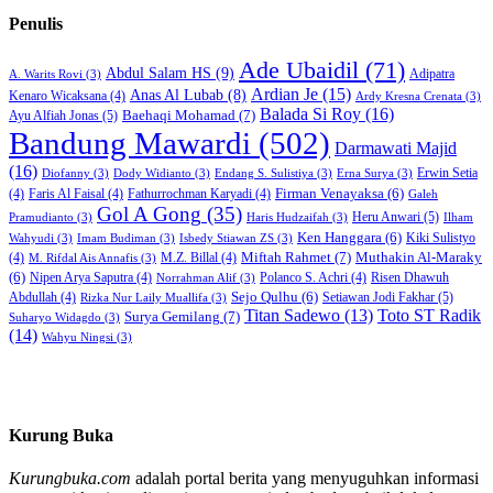
Penulis
Ade Ubaidil
(71)
Abdul Salam HS
(9)
Adipatra
A. Warits Rovi
(3)
Ardian Je
(15)
Anas Al Lubab
(8)
Kenaro Wicaksana
(4)
Ardy Kresna Crenata
(3)
Balada Si Roy
(16)
Baehaqi Mohamad
(7)
Ayu Alfiah Jonas
(5)
Bandung Mawardi
(502)
Darmawati Majid
(16)
Erwin Setia
Diofanny
(3)
Dody Widianto
(3)
Endang S. Sulistiya
(3)
Erna Surya
(3)
Firman Venayaksa
(6)
(4)
Faris Al Faisal
(4)
Fathurrochman Karyadi
(4)
Galeh
Gol A Gong
(35)
Heru Anwari
(5)
Pramudianto
(3)
Haris Hudzaifah
(3)
Ilham
Ken Hanggara
(6)
Kiki Sulistyo
Wahyudi
(3)
Imam Budiman
(3)
Isbedy Stiawan ZS
(3)
Miftah Rahmet
(7)
Muthakin Al-Maraky
(4)
M.Z. Billal
(4)
M. Rifdal Ais Annafis
(3)
(6)
Nipen Arya Saputra
(4)
Polanco S. Achri
(4)
Risen Dhawuh
Norrahman Alif
(3)
Sejo Qulhu
(6)
Setiawan Jodi Fakhar
(5)
Abdullah
(4)
Rizka Nur Laily Muallifa
(3)
Titan Sadewo
(13)
Toto ST Radik
Surya Gemilang
(7)
Suharyo Widagdo
(3)
(14)
Wahyu Ningsi
(3)
Kurung Buka
Kurungbuka.com
adalah portal berita yang menyuguhkan informasi