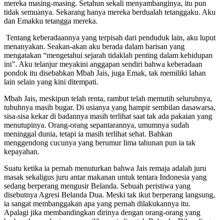
mereka masing-masing. Setahun sekali menyambanginya, itu pun
tidak semuanya. Sekarang hanya mereka berdualah tetanggaku. Aku
dan Emakku tetangga mereka.
Tentang keberadaannya yang terpisah dari penduduk lain, aku luput
menanyakan. Seakan-akan aku berada dalam barisan yang
mengatakan “mengetahui sejarah tidaklah penting dalam kehidupan
ini”. Aku telanjur meyakini anggapan sendiri bahwa keberadaan
pondok itu disebabkan Mbah Jais, juga Emak, tak memiliki lahan
lain selain yang kini ditempati.
Mbah Jais, meskipun telah renta, rambut telah memutih seluruhnya,
tubuhnya masih bugar. Di usianya yang hampir sembilan dasawarsa,
sisa-sisa kekar di badannya masih terlihat saat tak ada pakaian yang
menutupinya. Orang-orang sepantarannya, umumnya sudah
meninggal dunia, tetapi ia masih terlihat sehat. Bahkan
menggendong cucunya yang berumur lima tahunan pun ia tak
kepayahan.
Suatu ketika ia pernah menuturkan bahwa Jais remaja adalah juru
masak sekaligus juru antar makanan untuk tentara Indonesia yang
sedang berperang mengusir Belanda. Sebuah peristiwa yang
disebutnya Agresi Belanda Dua. Meski tak ikut berperang langsung,
ia sangat membanggakan apa yang pernah dilakukannya itu.
Apalagi jika membandingkan dirinya dengan orang-orang yang