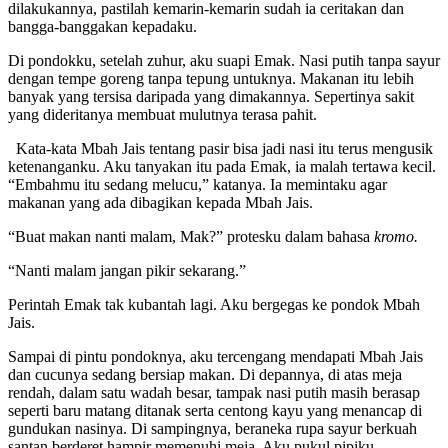
dilakukannya, pastilah kemarin-kemarin sudah ia ceritakan dan
bangga-banggakan kepadaku.
Di pondokku, setelah zuhur, aku suapi Emak. Nasi putih tanpa sayur
dengan tempe goreng tanpa tepung untuknya. Makanan itu lebih
banyak yang tersisa daripada yang dimakannya. Sepertinya sakit
yang dideritanya membuat mulutnya terasa pahit.
Kata-kata Mbah Jais tentang pasir bisa jadi nasi itu terus mengusik
ketenanganku. Aku tanyakan itu pada Emak, ia malah tertawa kecil.
“Embahmu itu sedang melucu,” katanya. Ia memintaku agar
makanan yang ada dibagikan kepada Mbah Jais.
“Buat makan nanti malam, Mak?” protesku dalam bahasa
kromo.
“Nanti malam jangan pikir sekarang.”
Perintah Emak tak kubantah lagi. Aku bergegas ke pondok Mbah
Jais.
Sampai di pintu pondoknya, aku tercengang mendapati Mbah Jais
dan cucunya sedang bersiap makan. Di depannya, di atas meja
rendah, dalam satu wadah besar, tampak nasi putih masih berasap
seperti baru matang ditanak serta centong kayu yang menancap di
gundukan nasinya. Di sampingnya, beraneka rupa sayur berkuah
santan berderet hampir memenuhi meja. Aku pukul pipiku,