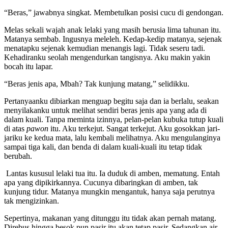
“Beras,” jawabnya singkat. Membetulkan posisi cucu di gendongan.
Melas sekali wajah anak lelaki yang masih berusia lima tahunan itu.
Matanya sembab. Ingusnya meleleh. Kedap-kedip matanya, sejenak
menatapku sejenak kemudian menangis lagi. Tidak seseru tadi.
Kehadiranku seolah mengendurkan tangisnya. Aku makin yakin
bocah itu lapar.
“Beras jenis apa, Mbah? Tak kunjung matang,” selidikku.
Pertanyaanku dibiarkan menguap begitu saja dan ia berlalu, seakan
menyilakanku untuk melihat sendiri beras jenis apa yang ada di
dalam kuali. Tanpa meminta izinnya, pelan-pelan kubuka tutup kuali
di atas
pawon
itu. Aku terkejut. Sangat terkejut. Aku gosokkan jari-
jariku ke kedua mata, lalu kembali melihatnya. Aku mengulanginya
sampai tiga kali, dan benda di dalam kuali-kuali itu tetap tidak
berubah.
Lantas kususul lelaki tua itu. Ia duduk di amben, mematung. Entah
apa yang dipikirkannya. Cucunya dibaringkan di amben, tak
kunjung tidur. Matanya mungkin mengantuk, hanya saja perutnya
tak mengizinkan.
Sepertinya, makanan yang ditunggu itu tidak akan pernah matang.
Direbus hingga besok pun pasir itu akan tetap pasir. Sedangkan air