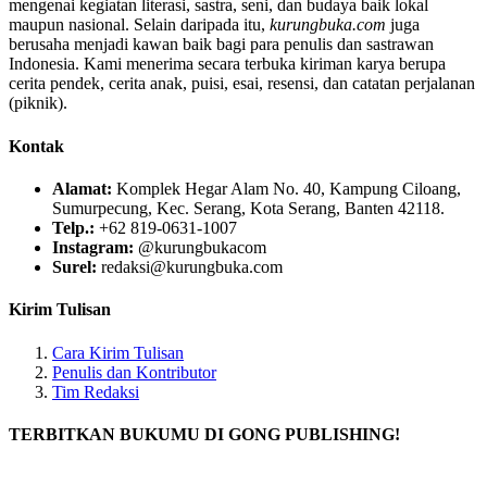
mengenai kegiatan literasi, sastra, seni, dan budaya baik lokal
maupun nasional. Selain daripada itu,
kurungbuka.com
juga
berusaha menjadi kawan baik bagi para penulis dan sastrawan
Indonesia. Kami menerima secara terbuka kiriman karya berupa
cerita pendek, cerita anak, puisi, esai, resensi, dan catatan perjalanan
(piknik).
Kontak
Alamat:
Komplek Hegar Alam No. 40, Kampung Ciloang,
Sumurpecung, Kec. Serang, Kota Serang, Banten 42118.
Telp.:
+62 819-0631-1007
Instagram:
@kurungbukacom
Surel:
redaksi@kurungbuka.com
Kirim Tulisan
Cara Kirim Tulisan
Penulis dan Kontributor
Tim Redaksi
TERBITKAN BUKUMU DI GONG PUBLISHING!