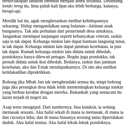
berkecukupan lantaran memilih menjadi antek Belanda. Dibanding
londo ireng
itu, lima puluh kali lipat aku lebih berharga, katanya,
berapi-api.
Menilik hal itu, agak mengherankan melihat kehidupannya
sekarang. Hidup mengandalkan uang bulanan—kiriman anak
bungsunya. Tak ada perhatian dari pemerintah desa untuknya.
Jangankan mendapat tunjangan seperti kebanyakan veteran, raskin
saja ia tak dapat. Keluarga miskin lain dapat bantuan langsung tunai,
ia tak dapat. Keluarga miskin lain dapat jaminan kesehatan, ia pun
tak dapat. Rumah keluarga miskin lain didata untuk dibedah,
pondoknya hanya dilewati petugas. Begitu juga pondokku, tak
pernah didata untuk ikut dibedah. Bedanya, raskin dan jaminan
kesehatan, aku dan Emak mendapatkannya. Di situ aku melihat
ketidakadilan dipraktikkan.
Bohong jika Mbah Jais tak menghendaki semua itu, tetapi bohong
juga jika perangkat desa tidak lebih mementingkan keluarga miskin
yang berbau kerabat dengan mereka. Bukankah yang semacam itu
lazim terjadi di negeri ini.
Asap terus mengepul. Dari sumbernya, bisa kutaksir, ia sedang
memasak sesuatu. Aku hafal sekali di mana ia memasak, di mana ia
dan cucunya tidur, dan di mana biasanya seorang tamu dipersilakan
duduk. Aku hafal semua. Aku hafal lekuk-lekuk pondoknya.