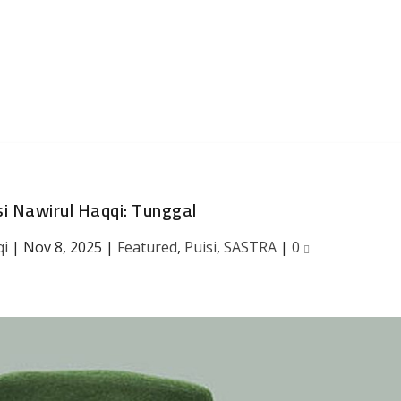
si Nawirul Haqqi: Tunggal
qi
|
Nov 8, 2025
|
Featured
,
Puisi
,
SASTRA
|
0