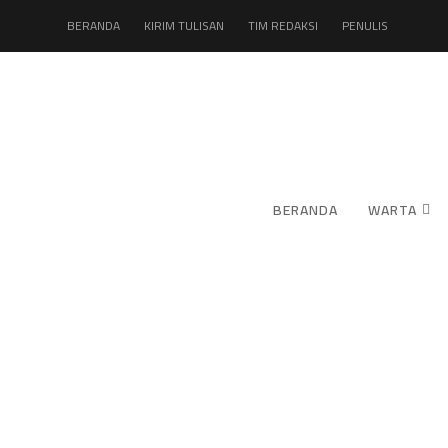
BERANDA
KIRIM TULISAN
TIM REDAKSI
PENULIS
BERANDA
WARTA