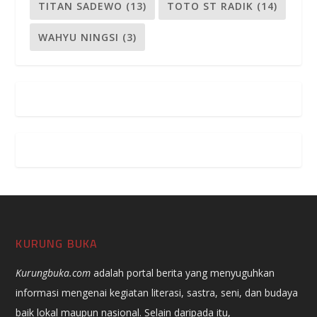
TITAN SADEWO
(13)
TOTO ST RADIK
(14)
WAHYU NINGSI
(3)
KURUNG BUKA
Kurungbuka.com
adalah portal berita yang menyuguhkan
informasi mengenai kegiatan literasi, sastra, seni, dan budaya
baik lokal maupun nasional. Selain daripada itu,