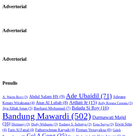
Advertorial
Advertorial
Advertorial
Penulis
Ade Ubaidil
(71)
Abdul Salam HS
(9)
Adipatra
A. Warits Rovi
(3)
Ardian Je
(15)
Anas Al Lubab
(8)
Kenaro Wicaksana
(4)
Ardy Kresna Crenata
(3)
Balada Si Roy
(16)
Baehaqi Mohamad
(7)
Ayu Alfiah Jonas
(5)
Bandung Mawardi
(502)
Darmawati Majid
(16)
Erwin Setia
Diofanny
(3)
Dody Widianto
(3)
Endang S. Sulistiya
(3)
Erna Surya
(3)
Firman Venayaksa
(6)
(4)
Faris Al Faisal
(4)
Fathurrochman Karyadi
(4)
Galeh
Gol A Gong
(35)