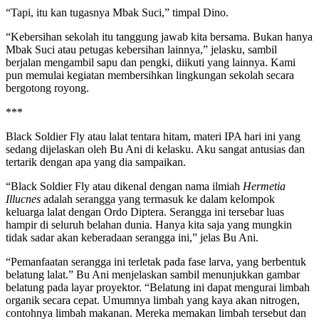
“Tapi, itu kan tugasnya Mbak Suci,” timpal Dino.
“Kebersihan sekolah itu tanggung jawab kita bersama. Bukan hanya
Mbak Suci atau petugas kebersihan lainnya,” jelasku, sambil
berjalan mengambil sapu dan pengki, diikuti yang lainnya. Kami
pun memulai kegiatan membersihkan lingkungan sekolah secara
bergotong royong.
***
Black Soldier Fly atau lalat tentara hitam, materi IPA hari ini yang
sedang dijelaskan oleh Bu Ani di kelasku. Aku sangat antusias dan
tertarik dengan apa yang dia sampaikan.
“Black Soldier Fly atau dikenal dengan nama ilmiah
Hermetia
Illucnes
adalah serangga yang termasuk ke dalam kelompok
keluarga lalat dengan Ordo Diptera. Serangga ini tersebar luas
hampir di seluruh belahan dunia. Hanya kita saja yang mungkin
tidak sadar akan keberadaan serangga ini,” jelas Bu Ani.
“Pemanfaatan serangga ini terletak pada fase larva, yang berbentuk
belatung lalat.” Bu Ani menjelaskan sambil menunjukkan gambar
belatung pada layar proyektor. “Belatung ini dapat mengurai limbah
organik secara cepat. Umumnya limbah yang kaya akan nitrogen,
contohnya limbah makanan. Mereka memakan limbah tersebut dan