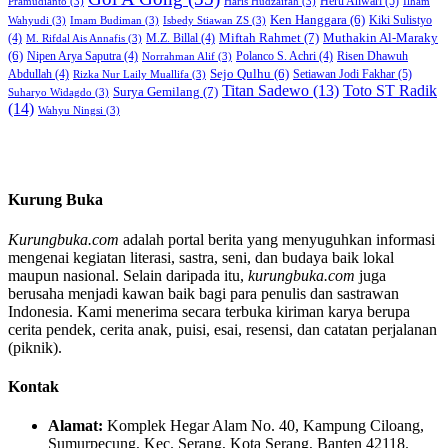
Heru Anwari
(5)
Pramudianto
(3)
Haris Hudzaifah
(3)
Ilham
Ken Hanggara
(6)
Kiki Sulistyo
Wahyudi
(3)
Imam Budiman
(3)
Isbedy Stiawan ZS
(3)
Miftah Rahmet
(7)
Muthakin Al-Maraky
(4)
M.Z. Billal
(4)
M. Rifdal Ais Annafis
(3)
(6)
Nipen Arya Saputra
(4)
Polanco S. Achri
(4)
Risen Dhawuh
Norrahman Alif
(3)
Sejo Qulhu
(6)
Setiawan Jodi Fakhar
(5)
Abdullah
(4)
Rizka Nur Laily Muallifa
(3)
Titan Sadewo
(13)
Toto ST Radik
Surya Gemilang
(7)
Suharyo Widagdo
(3)
(14)
Wahyu Ningsi
(3)
Kurung Buka
Kurungbuka.com
adalah portal berita yang menyuguhkan informasi
mengenai kegiatan literasi, sastra, seni, dan budaya baik lokal
maupun nasional. Selain daripada itu,
kurungbuka.com
juga
berusaha menjadi kawan baik bagi para penulis dan sastrawan
Indonesia. Kami menerima secara terbuka kiriman karya berupa
cerita pendek, cerita anak, puisi, esai, resensi, dan catatan perjalanan
(piknik).
Kontak
Alamat:
Komplek Hegar Alam No. 40, Kampung Ciloang,
Sumurpecung, Kec. Serang, Kota Serang, Banten 42118.