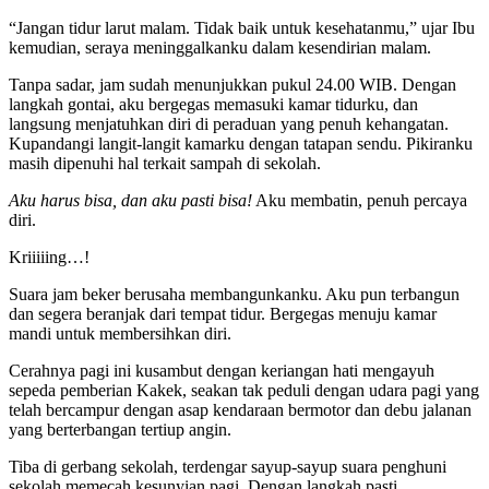
“Jangan tidur larut malam. Tidak baik untuk kesehatanmu,” ujar Ibu
kemudian, seraya meninggalkanku dalam kesendirian malam.
Tanpa sadar, jam sudah menunjukkan pukul 24.00 WIB. Dengan
langkah gontai, aku bergegas memasuki kamar tidurku, dan
langsung menjatuhkan diri di peraduan yang penuh kehangatan.
Kupandangi langit-langit kamarku dengan tatapan sendu. Pikiranku
masih dipenuhi hal terkait sampah di sekolah.
Aku harus bisa, dan aku pasti bisa!
Aku membatin, penuh percaya
diri.
Kriiiiing…!
Suara jam beker berusaha membangunkanku. Aku pun terbangun
dan segera beranjak dari tempat tidur. Bergegas menuju kamar
mandi untuk membersihkan diri.
Cerahnya pagi ini kusambut dengan keriangan hati mengayuh
sepeda pemberian Kakek, seakan tak peduli dengan udara pagi yang
telah bercampur dengan asap kendaraan bermotor dan debu jalanan
yang berterbangan tertiup angin.
Tiba di gerbang sekolah, terdengar sayup-sayup suara penghuni
sekolah memecah kesunyian pagi. Dengan langkah pasti,