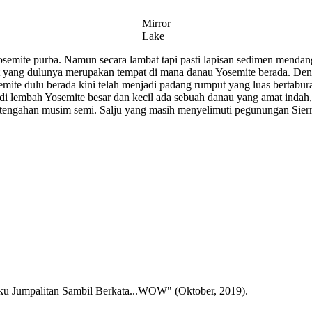
Mirror
Lake
semite purba. Namun secara lambat tapi pasti lapisan sedimen mendan
nt yang dulunya merupakan tempat di mana danau Yosemite berada. Den
emite dulu berada kini telah menjadi padang rumput yang luas bertabu
di lembah Yosemite besar dan kecil ada sebuah danau yang amat indah
ertengahan musim semi. Salju yang masih menyelimuti pegunungan Sie
Aku Jumpalitan Sambil Berkata...WOW" (Oktober, 2019).