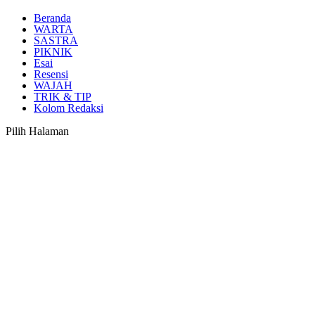
Beranda
WARTA
SASTRA
PIKNIK
Esai
Resensi
WAJAH
TRIK & TIP
Kolom Redaksi
Pilih Halaman