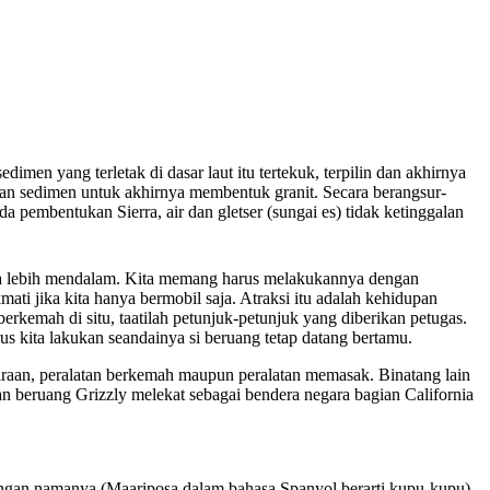
en yang terletak di dasar laut itu tertekuk, terpilin dan akhirnya
san sedimen untuk akhirnya membentuk granit. Secara berangsur-
a pembentukan Sierra, air dan gletser (sungai es) tidak ketinggalan
ra lebih mendalam. Kita memang harus melakukannya dengan
ati jika kita hanya bermobil saja. Atraksi itu adalah kehidupan
erkemah di situ, taatilah petunjuk-petunjuk yang diberikan petugas.
s kita lakukan seandainya si beruang tetap datang bertamu.
ndaraan, peralatan berkemah maupun peralatan memasak. Binatang lain
kan beruang Grizzly melekat sebagai bendera negara bagian California
u).
gan namanya (Maariposa dalam bahasa Spanyol berarti kupu-kupu),