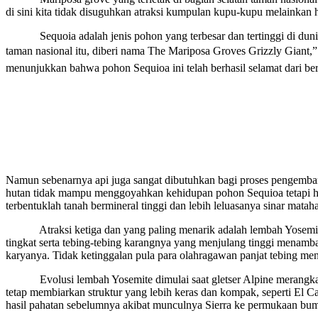
di sini kita tidak disuguhkan atraksi kumpulan kupu-kupu melainkan
Sequoia adalah jenis pohon yang terbesar dan tertinggi di dunia.
taman nasional itu, diberi nama The Mariposa Groves Grizzly Giant,
menunjukkan bahwa pohon Sequioa ini telah berhasil selamat dari b
Namun sebenarnya api juga sangat dibutuhkan bagi proses pengemba
hutan tidak mampu menggoyahkan kehidupan pohon Sequioa tetapi h
terbentuklah tanah bermineral tinggi dan lebih leluasanya sinar ma
Atraksi ketiga dan yang paling menarik adalah lembah Yosemite. Lem
tingkat serta tebing-tebing karangnya yang menjulang tinggi menamb
karyanya. Tidak ketinggalan pula para olahragawan panjat tebing 
Evolusi lembah Yosemite dimulai saat gletser Alpine merangkat m
tetap membiarkan struktur yang lebih keras dan kompak, seperti El C
hasil pahatan sebelumnya akibat munculnya Sierra ke permukaan bu