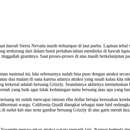
aerah Sierra Nevada masih terhampar di laut purba. Lapisan tebal sedim
arang terdorong dari dalam bumi perlahan-lahan membeku di bawah lapi
inggallah granitnya. Saat proses-proses di atas masih berkelanjutan pad
nasional ini, kita sebenarnya sudah bisa puas dengan atraksi seca
tau dua malam di sana karena adanya atraksi yang susah kalau kita nikm
yang terkenal adalah beruang Grizzly. Seandainya akhirnya memutuskan b
kemah yang baik agar tidak kedatangan tamu beruang atau apa yang haru
si beruang ini sudah mencapai ratusan ribu dollar berupa kerusakan ke
 dihormati warga. California Quaill diangkat sebagai state bird sedang
di sudut kiri atas serta gambar beruang Grizzly di atas garis merah it
osemite menawarkan atraksi wisata menarik lain. Namun berbeda den