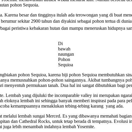
 hutan pohon Sequoia.
 Karena besar dan tingginya itulah ada terowongan yang di buat men
” berumur sekitar 2900 tahun dan diyakini sebagai pohon tertua di duni
erbagai peristiwa kebakaran hutan dan mampu meneruskan hidupnya sa
Di
bawah
naungan
Pohon
Sequioa
ngbiakan pohon Sequioa, karena biji pohon Sequioa membutuhkan sinar
anya memusnahkan pohon-pohon saingannya. Akibat tumbangnya pohon 
tahari menyentuh permukaan tanah. Dua hal ini sangat dibutuhkan bagi
bah yang dijuluki the incomparable valley ini merupakan ngarai teri
ah eloknya lembah ini sehingga banyak memberi inspirasi pada para pe
mencoba kemampuannya menaklukan tebing-tebing karang yang ada.
elalui lembah sungai Merced. Es yang dibawanya memahati bagian gr
apitan dan Cathedral Rocks, untuk tetap berada di tempatnya. Evolusi
mi juga lebih menambah indahnya lembah Yosemite.