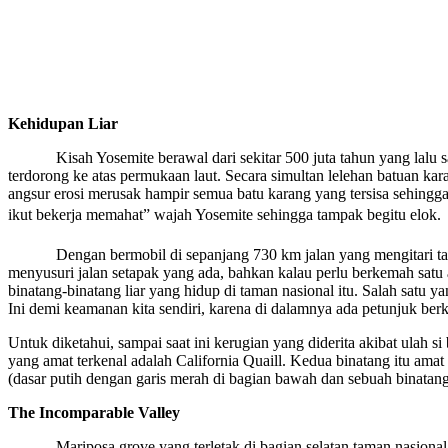
Kehidupan Liar
Kisah Yosemite berawal dari sekitar 500 juta tahun yang lalu saat d
terdorong ke atas permukaan laut. Secara simultan lelehan batuan k
angsur erosi merusak hampir semua batu karang yang tersisa sehingga t
ikut bekerja memahat” wajah Yosemite sehingga tampak begitu elok.
Dengan bermobil di sepanjang 730 km jalan yang mengitari taman 
menyusuri jalan setapak yang ada, bahkan kalau perlu berkemah satu a
binatang-binatang liar yang hidup di taman nasional itu. Salah satu 
Ini demi keamanan kita sendiri, karena di dalamnya ada petunjuk ber
Untuk diketahui, sampai saat ini kerugian yang diderita akibat ulah 
yang amat terkenal adalah California Quaill. Kedua binatang itu amat
(dasar putih dengan garis merah di bagian bawah dan sebuah binatang 
The Incomparable Valley
Mariposa grove yang terletak di bagian selatan taman nasional Y