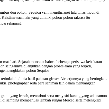
embus dua pohon Sequioa yang menghalangi lalu lintas mobil di
a. Keistimewaan lain yang dimiliki pohon-pohon raksasa itu
mpai sekarang.
 matahari. Sejarah mencatat bahwa beberapa peristiwa kebakaran
saingannya dilanjutkan dengan proses alam yang terjadi,
 pengembangbiakan pohon Sequioa.
ndah di dunia hasil pahatan gletser. Air terjunnya yang bertingkat-
lukis, photographer serta para seniman lain dalam menuangkan
anit yang lemah, mencabuti serta menyisiri karang yang ada namun
 ini di samping memperluas lembah sungai Merced serta melengkapi