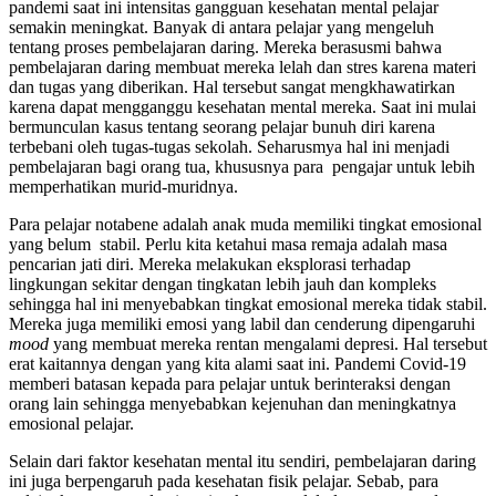
pandemi saat ini intensitas gangguan kesehatan mental pelajar
semakin meningkat. Banyak di antara pelajar yang mengeluh
tentang proses pembelajaran daring. Mereka berasusmi bahwa
pembelajaran daring membuat mereka lelah dan stres karena materi
dan tugas yang diberikan. Hal tersebut sangat mengkhawatirkan
karena dapat mengganggu kesehatan mental mereka. Saat ini mulai
bermunculan kasus tentang seorang pelajar bunuh diri karena
terbebani oleh tugas-tugas sekolah. Seharusmya hal ini menjadi
pembelajaran bagi orang tua, khususnya para pengajar untuk lebih
memperhatikan murid-muridnya.
Para pelajar notabene adalah anak muda memiliki tingkat emosional
yang belum stabil. Perlu kita ketahui masa remaja adalah masa
pencarian jati diri. Mereka melakukan eksplorasi terhadap
lingkungan sekitar dengan tingkatan lebih jauh dan kompleks
sehingga hal ini menyebabkan tingkat emosional mereka tidak stabil.
Mereka juga memiliki emosi yang labil dan cenderung dipengaruhi
mood
yang membuat mereka rentan mengalami depresi. Hal tersebut
erat kaitannya dengan yang kita alami saat ini. Pandemi Covid-19
memberi batasan kepada para pelajar untuk berinteraksi dengan
orang lain sehingga menyebabkan kejenuhan dan meningkatnya
emosional pelajar.
Selain dari faktor kesehatan mental itu sendiri, pembelajaran daring
ini juga berpengaruh pada kesehatan fisik pelajar. Sebab, para