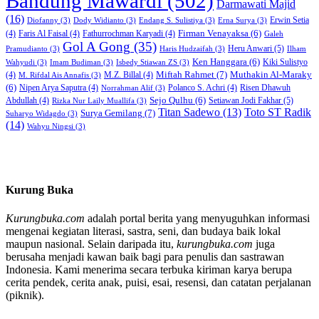
Bandung Mawardi
(502)
Darmawati Majid
(16)
Erwin Setia
Diofanny
(3)
Dody Widianto
(3)
Endang S. Sulistiya
(3)
Erna Surya
(3)
Firman Venayaksa
(6)
(4)
Faris Al Faisal
(4)
Fathurrochman Karyadi
(4)
Galeh
Gol A Gong
(35)
Heru Anwari
(5)
Pramudianto
(3)
Haris Hudzaifah
(3)
Ilham
Ken Hanggara
(6)
Kiki Sulistyo
Wahyudi
(3)
Imam Budiman
(3)
Isbedy Stiawan ZS
(3)
Miftah Rahmet
(7)
Muthakin Al-Maraky
(4)
M.Z. Billal
(4)
M. Rifdal Ais Annafis
(3)
(6)
Nipen Arya Saputra
(4)
Polanco S. Achri
(4)
Risen Dhawuh
Norrahman Alif
(3)
Sejo Qulhu
(6)
Setiawan Jodi Fakhar
(5)
Abdullah
(4)
Rizka Nur Laily Muallifa
(3)
Titan Sadewo
(13)
Toto ST Radik
Surya Gemilang
(7)
Suharyo Widagdo
(3)
(14)
Wahyu Ningsi
(3)
Kurung Buka
Kurungbuka.com
adalah portal berita yang menyuguhkan informasi
mengenai kegiatan literasi, sastra, seni, dan budaya baik lokal
maupun nasional. Selain daripada itu,
kurungbuka.com
juga
berusaha menjadi kawan baik bagi para penulis dan sastrawan
Indonesia. Kami menerima secara terbuka kiriman karya berupa
cerita pendek, cerita anak, puisi, esai, resensi, dan catatan perjalanan
(piknik).