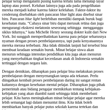
pelajar kerap mengalami pusing karena terlalu lama menatap layar
laptop atau ponsel. Keluhan lainnya juga ada pada pengelihatan
mereka menjadi kabur karena faktor kelelahan. Faktor-faktor itu
cenderung disebabkan oleh pancaran blue light atau disebut sinar
biru. Pancaran
blue
light
berlebihan memiliki dampak buruk bagi
kesehatan mata. “Cahaya sinar biru dapat merusak retina dan juga
mengurangi ekskresi melatonin seseorang sehingga mengganggu
siklus tidurnya,“ kata Michelle Henry seorang dokter kulit dari New
York. Ini sungguh memperihatinkan karena para pelajar seharusnya
nyaman dengan proses pembelajarannya, tapi pada kenyataannya
mereka merasa terbebani. Jika tidak ditindak lanjuti hal tersebut bisa
membuat keadaan semakin buruk. Minat belajar siswa akan
menurun sehingga intensitas pendidikan kita juga akan menurun
yang menyebabkan tingkat kecerdasan anak di Indonesia semakin
tertinggal dengan negara lain.
Dengan demikian, diharapkan para pelajar bisa melakukan proses
pembelajaran dengan menyenangkan tanpa ada tekanan. Perlu
diingatkan kembali proses pembelajaran daring ini sangat rentan
kaitannya dengan kesehatan mental pelajar. Diharapkan juga pihak
pemerintah atau bidang pengajar memikirkan tentang kebijakan-
kebijakan yang akan diambil nanti sehingga tidak membebani
pelajar. Kita harus meningkatkan minat belajar pelajar agar mereka
lebih semangat lagi dalam menuntut ilmu. Kita tidak boleh
membiarkan banyak pelajar putus sekolah karena tertekan dan