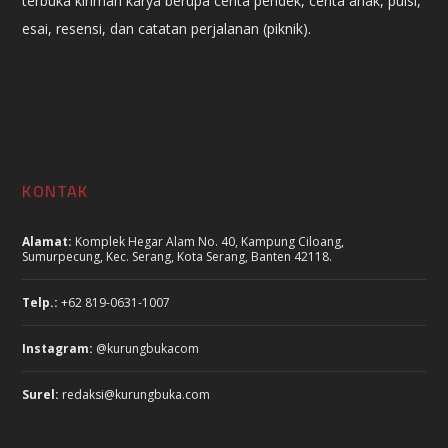
terbuka kiriman karya berupa cerita pendek, cerita anak, puisi,
esai, resensi, dan catatan perjalanan (piknik).
KONTAK
Alamat:
Komplek Hegar Alam No. 40, Kampung Ciloang,
Sumurpecung, Kec. Serang, Kota Serang, Banten 42118.
Telp.:
+62 819-0631-1007
Instagram:
@kurungbukacom
Surel:
redaksi@kurungbuka.com