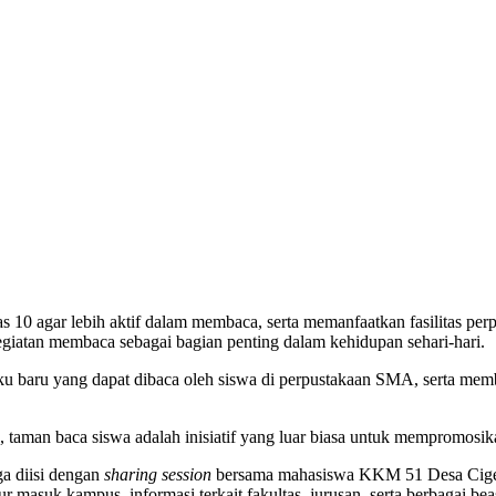
as 10 agar lebih aktif dalam membaca, serta memanfaatkan fasilitas pe
giatan membaca sebagai bagian penting dalam kehidupan sehari-hari.
uku baru yang dapat dibaca oleh siswa di perpustakaan SMA, serta m
an baca siswa adalah inisiatif yang luar biasa untuk mempromosikan
ga diisi dengan
sharing session
bersama mahasiswa KKM 51 Desa Cigeu
alur masuk kampus, informasi terkait fakultas, jurusan, serta berbagai