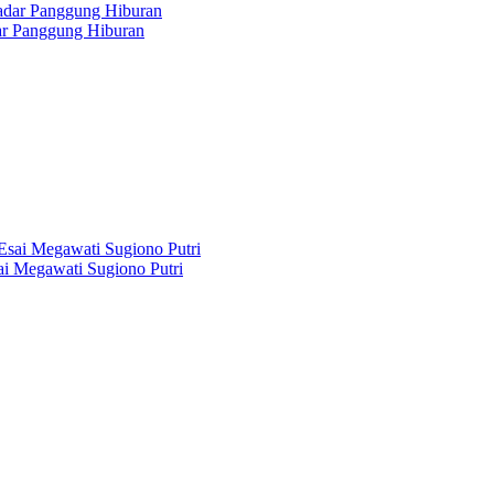
dar Panggung Hiburan
i Megawati Sugiono Putri