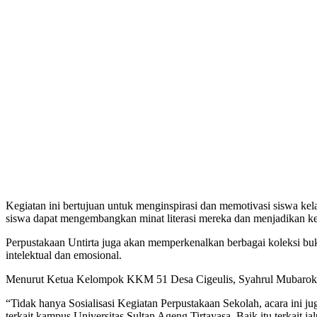
Kegiatan ini bertujuan untuk menginspirasi dan memotivasi siswa kel
siswa dapat mengembangkan minat literasi mereka dan menjadikan ke
Perpustakaan Untirta juga akan memperkenalkan berbagai koleksi b
intelektual dan emosional.
Menurut Ketua Kelompok KKM 51 Desa Cigeulis, Syahrul Mubarok, tam
“Tidak hanya Sosialisasi Kegiatan Perpustakaan Sekolah, acara ini ju
terkait kampus Universitas Sultan Ageng Tirtayasa. Baik itu terkait j