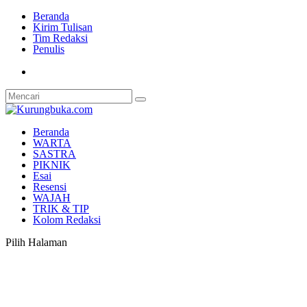
Beranda
Kirim Tulisan
Tim Redaksi
Penulis
Beranda
WARTA
SASTRA
PIKNIK
Esai
Resensi
WAJAH
TRIK & TIP
Kolom Redaksi
Pilih Halaman