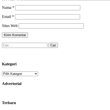
Nama
*
Email
*
Situs Web
Cari
untuk:
Kategori
Kategori
Advertorial
Terbaru