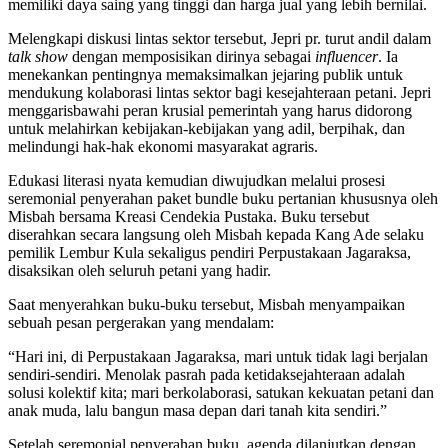
memiliki daya saing yang tinggi dan harga jual yang lebih bernilai.
Melengkapi diskusi lintas sektor tersebut, Jepri pr. turut andil dalam
talk show
dengan memposisikan dirinya sebagai
influencer
. Ia
menekankan pentingnya memaksimalkan jejaring publik untuk
mendukung kolaborasi lintas sektor bagi kesejahteraan petani. Jepri
menggarisbawahi peran krusial pemerintah yang harus didorong
untuk melahirkan kebijakan-kebijakan yang adil, berpihak, dan
melindungi hak-hak ekonomi masyarakat agraris.
Edukasi literasi nyata kemudian diwujudkan melalui prosesi
seremonial penyerahan paket bundle buku pertanian khususnya oleh
Misbah bersama Kreasi Cendekia Pustaka. Buku tersebut
diserahkan secara langsung oleh Misbah kepada Kang Ade selaku
pemilik Lembur Kula sekaligus pendiri Perpustakaan Jagaraksa,
disaksikan oleh seluruh petani yang hadir.
Saat menyerahkan buku-buku tersebut, Misbah menyampaikan
sebuah pesan pergerakan yang mendalam:
“Hari ini, di Perpustakaan Jagaraksa, mari untuk tidak lagi berjalan
sendiri-sendiri. Menolak pasrah pada ketidaksejahteraan adalah
solusi kolektif kita; mari berkolaborasi, satukan kekuatan petani dan
anak muda, lalu bangun masa depan dari tanah kita sendiri.”
Setelah seremonial penyerahan buku, agenda dilanjutkan dengan