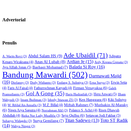
Advertorial
Penulis
Ade Ubaidil
(71)
Abdul Salam HS
(9)
Adipatra
A. Warits Rovi
(3)
Ardian Je
(15)
Anas Al Lubab
(8)
Kenaro Wicaksana
(4)
Ardy Kresna Crenata
(3)
Balada Si Roy
(16)
Baehaqi Mohamad
(7)
Ayu Alfiah Jonas
(5)
Bandung Mawardi
(502)
Darmawati Majid
(16)
Erwin Setia
Diofanny
(3)
Dody Widianto
(3)
Endang S. Sulistiya
(3)
Erna Surya
(3)
Firman Venayaksa
(6)
(4)
Faris Al Faisal
(4)
Fathurrochman Karyadi
(4)
Galeh
Gol A Gong
(35)
Heru Anwari
(5)
Pramudianto
(3)
Haris Hudzaifah
(3)
Ilham
Ken Hanggara
(6)
Kiki Sulistyo
Wahyudi
(3)
Imam Budiman
(3)
Isbedy Stiawan ZS
(3)
Miftah Rahmet
(7)
Muthakin Al-Maraky
(4)
M.Z. Billal
(4)
M. Rifdal Ais Annafis
(3)
(6)
Nipen Arya Saputra
(4)
Polanco S. Achri
(4)
Risen Dhawuh
Norrahman Alif
(3)
Sejo Qulhu
(6)
Setiawan Jodi Fakhar
(5)
Abdullah
(4)
Rizka Nur Laily Muallifa
(3)
Titan Sadewo
(13)
Toto ST Radik
Surya Gemilang
(7)
Suharyo Widagdo
(3)
(14)
Wahyu Ningsi
(3)