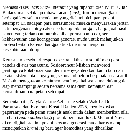
Memasuki sesi
Talk Show
interaktif yang dipandu oleh Nurul Ulfah
Badarzaman selaku pembawa acara (
host
), forum menangkap
berbagai keresahan mendalam yang dialami oleh para petani
setempat. Di hadapan para narasumber, mereka menyuarakan jeritan
hati mengenai sulitnya akses terhadap bibit unggul, harga jual hasil
panen yang terlampau murah akibat permainan pasar, serta
kekhawatiran atas keengganan generasi muda untuk melanjutkan
profesi bertani karena dianggap tidak mampu menjamin
kesejahteraan hidup.
Keresahan tersebut direspons secara taktis dan solutif oleh para
panelis di atas panggung. Sosiopreneur Misbah menyoroti
pentingnya kolaborasi kuat demi menyejahterakan kaum tani dari
jeratan sistem tata niaga yang selama ini belum berpihak secara adil.
Misbah menegaskan komitmen penuhnya bahwa ia mendukung dan
siap mendampingi secara bersama-sama demi kemajuan dan
kemandirian para petani setempat.
Sementara itu, Nayla Zahroe Azharinie selaku Wakil 2 Duta
Pariwisata dan Ekonomi Kreatif Banten 2025, memfokuskan
paparannya pada peran strategis anak muda dalam memberikan nilai
tambah (
value added
) bagi produk pertanian lokal. Menurut Nayla,
di era digital saat ini, petani bersama generasi muda harus mampu
menciptakan
branding
baru agar komoditas yang dihasilkan