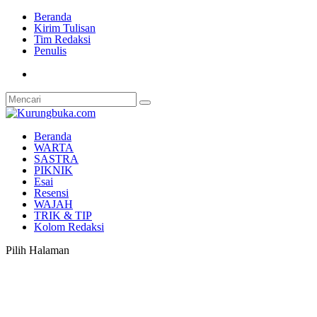
Beranda
Kirim Tulisan
Tim Redaksi
Penulis
Beranda
WARTA
SASTRA
PIKNIK
Esai
Resensi
WAJAH
TRIK & TIP
Kolom Redaksi
Pilih Halaman