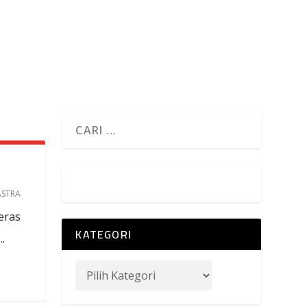
ASTRA
eras
KATEGORI
.