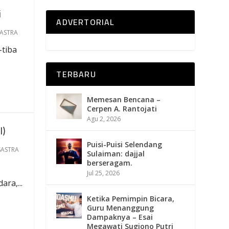
i
ADVERTORIAL
ASTRA
-tiba
TERBARU
Memesan Bencana –
Cerpen A. Rantojati
Agu 2, 2026
l)
Puisi-Puisi Selendang
SASTRA
Sulaiman: dajjal
berseragam.
Jul 25, 2026
ra,...
Ketika Pemimpin Bicara,
Guru Menanggung
Dampaknya – Esai
Megawati Sugiono Putri