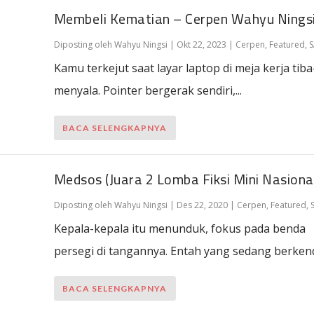
Membeli Kematian – Cerpen Wahyu Nings
Diposting oleh
Wahyu Ningsi
|
Okt 22, 2023
|
Cerpen
,
Featured
,
S
Kamu terkejut saat layar laptop di meja kerja tiba
menyala. Pointer bergerak sendiri,...
BACA SELENGKAPNYA
Medsos (Juara 2 Lomba Fiksi Mini Nasiona
Diposting oleh
Wahyu Ningsi
|
Des 22, 2020
|
Cerpen
,
Featured
,
Kepala-kepala itu menunduk, fokus pada benda
persegi di tangannya. Entah yang sedang berkenda
BACA SELENGKAPNYA