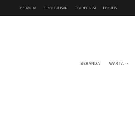
BERANDA
KIRIM TULISAN
TIM REDAKSI
PENULIS
BERANDA
WARTA