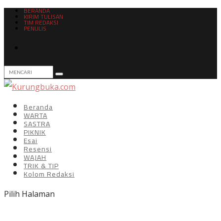
BERANDA
KIRIM TULISAN
TIM REDAKSI
PENULIS
Beranda
WARTA
SASTRA
PIKNIK
Esai
Resensi
WAJAH
TRIK & TIP
Kolom Redaksi
Pilih Halaman