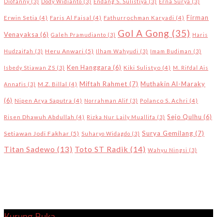
Diofanny
(3)
Dody Widianto
(3)
Endang S. Sulistiya
(3)
Erna Surya
(3)
Firman
Erwin Setia
(4)
Faris Al Faisal
(4)
Fathurrochman Karyadi
(4)
Gol A Gong
(35)
Venayaksa
(6)
Galeh Pramudianto
(3)
Haris
Heru Anwari
(5)
Hudzaifah
(3)
Ilham Wahyudi
(3)
Imam Budiman
(3)
Ken Hanggara
(6)
Isbedy Stiawan ZS
(3)
Kiki Sulistyo
(4)
M. Rifdal Ais
Miftah Rahmet
(7)
Muthakin Al-Maraky
Annafis
(3)
M.Z. Billal
(4)
(6)
Nipen Arya Saputra
(4)
Norrahman Alif
(3)
Polanco S. Achri
(4)
Sejo Qulhu
(6)
Risen Dhawuh Abdullah
(4)
Rizka Nur Laily Muallifa
(3)
Surya Gemilang
(7)
Setiawan Jodi Fakhar
(5)
Suharyo Widagdo
(3)
Toto ST Radik
(14)
Titan Sadewo
(13)
Wahyu Ningsi
(3)
Kurung Buka