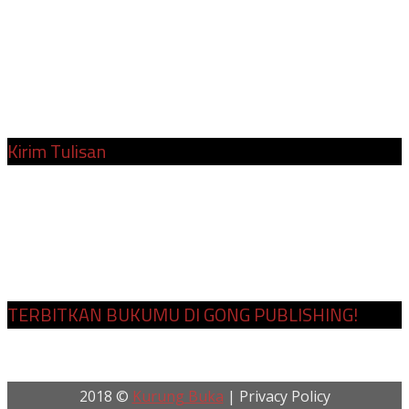
Banten 42118.
Telp.:
+62 819-0631-1007
Instagram:
@kurungbukacom
Surel:
redaksi@kurungbuka.com
Kirim Tulisan
Cara Kirim Tulisan
Penulis dan Kontributor
Tim Redaksi
TERBITKAN BUKUMU DI GONG PUBLISHING!
2018 ©
Kurung Buka
| Privacy Policy