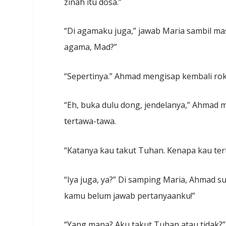
zinah itu dosa.”
“Di agamaku juga,” jawab Maria sambil ma
agama, Mad?”
“Sepertinya.” Ahmad mengisap kembali ro
“Eh, buka dulu dong, jendelanya,” Ahmad me
tertawa-tawa.
“Katanya kau takut Tuhan. Kenapa kau tert
“Iya juga, ya?” Di samping Maria, Ahmad 
kamu belum jawab pertanyaanku!”
“Yang mana? Aku takut Tuhan atau tidak?”