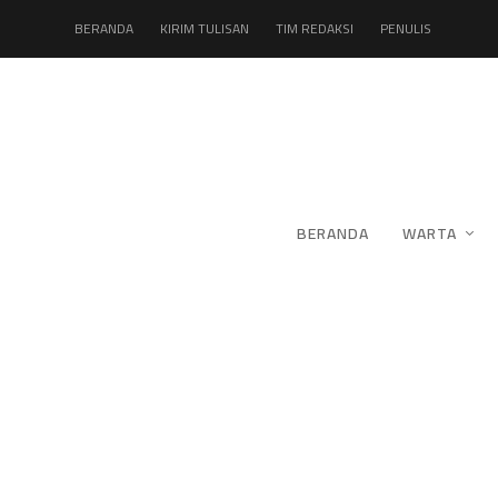
BERANDA
KIRIM TULISAN
TIM REDAKSI
PENULIS
BERANDA
WARTA