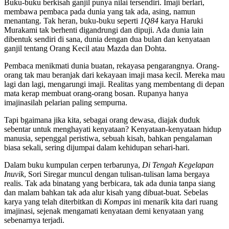
Buku-buku berkisah ganjil punya nilai tersendiri. Imaji berlari,
membawa pembaca pada dunia yang tak ada, asing, namun
menantang. Tak heran, buku-buku seperti
1Q84
karya Haruki
Murakami tak berhenti digandrungi dan dipuji. Ada dunia lain
dibentuk sendiri di sana, dunia dengan dua bulan dan kenyataan
ganjil tentang Orang Kecil atau Mazda dan Dohta.
Pembaca menikmati dunia buatan, rekayasa pengarangnya. Orang-
orang tak mau beranjak dari kekayaan imaji masa kecil. Mereka mau
lagi dan lagi, mengarungi imaji. Realitas yang membentang di depan
mata kerap membuat orang-orang bosan. Rupanya hanya
imajinasilah pelarian paling sempurna.
Tapi bgaimana jika kita, sebagai orang dewasa, diajak duduk
sebentar untuk menghayati kenyataan? Kenyataan-kenyataan hidup
manusia, sepenggal peristiwa, sebuah kisah, bahkan pengalaman
biasa sekali, sering dijumpai dalam kehidupan sehari-hari.
Dalam buku kumpulan cerpen terbarunya,
Di Tengah Kegelapan
Inuvik
, Sori Siregar muncul dengan tulisan-tulisan lama bergaya
realis. Tak ada binatang yang berbicara, tak ada dunia tanpa siang
dan malam bahkan tak ada alur kisah yang dibuat-buat. Sebelas
karya yang telah diterbitkan di
Kompas
ini menarik kita dari ruang
imajinasi, sejenak mengamati kenyataan demi kenyataan yang
sebenarnya terjadi.