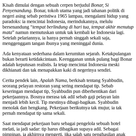
Kisah dimulai dengan sebuah cerpen berjudul
Bonar, Si
Penyenandung
. Bonar, tokoh utama yang jadi tahanan politik di
negeri asing sebab peristiwa 1965 lampau, mengalami hidup yang
paradoks: ia mencintai Indonesia, merindukannya, melulu
bersenandung “
tempat berlindung di hari tua, tempat akhir menutup
mata
” namun memutuskan untuk tak kembali ke Indonesia lagi.
Setelah pelariannya, ia hanya pernah singgah sekali saja,
menggenggam tangan ibunya yang meninggal dunia.
Ada kenyataan sederhana dalam kerumitan sejarah. Ketakpulangan
bukan berarti ketidakcintaan. Keengganan untuk pulang bagi Bonar
adalah keputusan realistis. Ia tetap mencintai Indonesia meski
dikhianati dan tak menapakkan kaki di negerinya sendiri.
Cerita pendek lain,
Apalah Nama
, berkisah tentang Syahbudin,
seorang pelayan restoran yang sering mendapat tip. Sebab
keseringan mendapat tip, Syahbudin pun diberhentikan dari
pekerjaannya. Bosnya merasa tak adil sebab gaji pelayan lain
menjadi lebih kecil. Tip mestinya dibagi-bagikan. Syahbudin
menolak dan hengkang. Pekerjaan berikutnya tak mujur, ia tak
pernah mendapat tip sama sekali.
Saat mendapat pekerjaan baru sebagai pengelola sebuah hotel
melati, ia jadi sadar: tip harus dibagikan supaya adil. Sebagai
pimpinan, ia akhirnya mengerti, jika salah satu penghasilan anak