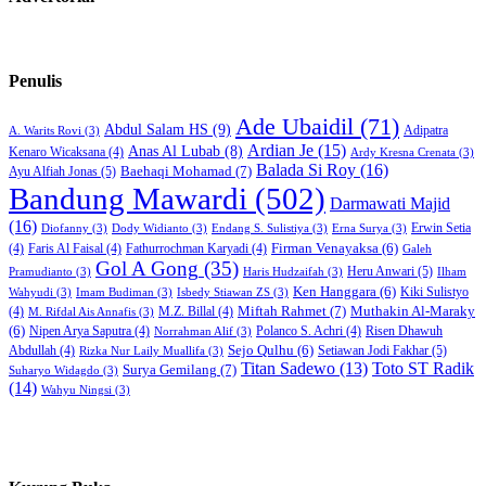
Penulis
Ade Ubaidil
(71)
Abdul Salam HS
(9)
Adipatra
A. Warits Rovi
(3)
Ardian Je
(15)
Anas Al Lubab
(8)
Kenaro Wicaksana
(4)
Ardy Kresna Crenata
(3)
Balada Si Roy
(16)
Baehaqi Mohamad
(7)
Ayu Alfiah Jonas
(5)
Bandung Mawardi
(502)
Darmawati Majid
(16)
Erwin Setia
Diofanny
(3)
Dody Widianto
(3)
Endang S. Sulistiya
(3)
Erna Surya
(3)
Firman Venayaksa
(6)
(4)
Faris Al Faisal
(4)
Fathurrochman Karyadi
(4)
Galeh
Gol A Gong
(35)
Heru Anwari
(5)
Pramudianto
(3)
Haris Hudzaifah
(3)
Ilham
Ken Hanggara
(6)
Kiki Sulistyo
Wahyudi
(3)
Imam Budiman
(3)
Isbedy Stiawan ZS
(3)
Miftah Rahmet
(7)
Muthakin Al-Maraky
(4)
M.Z. Billal
(4)
M. Rifdal Ais Annafis
(3)
(6)
Nipen Arya Saputra
(4)
Polanco S. Achri
(4)
Risen Dhawuh
Norrahman Alif
(3)
Sejo Qulhu
(6)
Setiawan Jodi Fakhar
(5)
Abdullah
(4)
Rizka Nur Laily Muallifa
(3)
Titan Sadewo
(13)
Toto ST Radik
Surya Gemilang
(7)
Suharyo Widagdo
(3)
(14)
Wahyu Ningsi
(3)