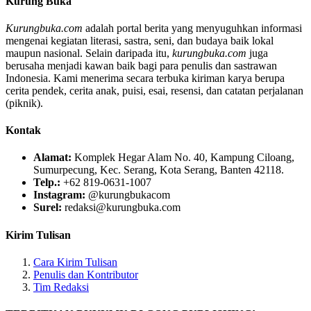
Kurung Buka
Kurungbuka.com
adalah portal berita yang menyuguhkan informasi
mengenai kegiatan literasi, sastra, seni, dan budaya baik lokal
maupun nasional. Selain daripada itu,
kurungbuka.com
juga
berusaha menjadi kawan baik bagi para penulis dan sastrawan
Indonesia. Kami menerima secara terbuka kiriman karya berupa
cerita pendek, cerita anak, puisi, esai, resensi, dan catatan perjalanan
(piknik).
Kontak
Alamat:
Komplek Hegar Alam No. 40, Kampung Ciloang,
Sumurpecung, Kec. Serang, Kota Serang, Banten 42118.
Telp.:
+62 819-0631-1007
Instagram:
@kurungbukacom
Surel:
redaksi@kurungbuka.com
Kirim Tulisan
Cara Kirim Tulisan
Penulis dan Kontributor
Tim Redaksi