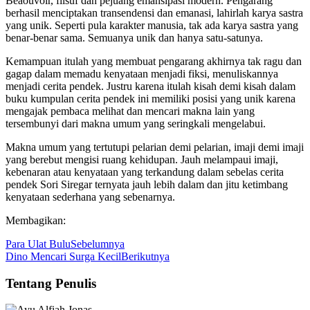
Beaouvoir, filsuf dan pejuang emansipasi modern. Pengarang
berhasil menciptakan transendensi dan emanasi, lahirlah karya sastra
yang unik. Seperti pula karakter manusia, tak ada karya sastra yang
benar-benar sama. Semuanya unik dan hanya satu-satunya.
Kemampuan itulah yang membuat pengarang akhirnya tak ragu dan
gagap dalam memadu kenyataan menjadi fiksi, menuliskannya
menjadi cerita pendek. Justru karena itulah kisah demi kisah dalam
buku kumpulan cerita pendek ini memiliki posisi yang unik karena
mengajak pembaca melihat dan mencari makna lain yang
tersembunyi dari makna umum yang seringkali mengelabui.
Makna umum yang tertutupi pelarian demi pelarian, imaji demi imaji
yang berebut mengisi ruang kehidupan. Jauh melampaui imaji,
kebenaran atau kenyataan yang terkandung dalam sebelas cerita
pendek Sori Siregar ternyata jauh lebih dalam dan jitu ketimbang
kenyataan sederhana yang sebenarnya.
Membagikan:
Para Ulat Bulu
Sebelumnya
Dino Mencari Surga Kecil
Berikutnya
Tentang Penulis