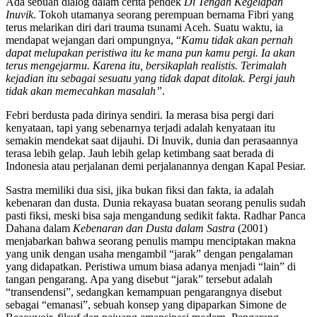
Ada sebuah dialog dalam cerita pendek
Di Tengah Kegelapan
Inuvik
. Tokoh utamanya seorang perempuan bernama Fibri yang
terus melarikan diri dari trauma tsunami Aceh. Suatu waktu, ia
mendapat wejangan dari ompungnya, “
Kamu tidak akan pernah
dapat melupakan peristiwa itu ke mana pun kamu pergi. Ia akan
terus mengejarmu. Karena itu, bersikaplah realistis. Terimalah
kejadian itu sebagai sesuatu yang tidak dapat ditolak. Pergi jauh
tidak akan memecahkan masalah”
.
Febri berdusta pada dirinya sendiri. Ia merasa bisa pergi dari
kenyataan, tapi yang sebenarnya terjadi adalah kenyataan itu
semakin mendekat saat dijauhi. Di Inuvik, dunia dan perasaannya
terasa lebih gelap. Jauh lebih gelap ketimbang saat berada di
Indonesia atau perjalanan demi perjalanannya dengan Kapal Pesiar.
Sastra memiliki dua sisi, jika bukan fiksi dan fakta, ia adalah
kebenaran dan dusta. Dunia rekayasa buatan seorang penulis sudah
pasti fiksi, meski bisa saja mengandung sedikit fakta. Radhar Panca
Dahana dalam
Kebenaran dan Dusta dalam Sastra
(2001)
menjabarkan bahwa seorang penulis mampu menciptakan makna
yang unik dengan usaha mengambil “jarak” dengan pengalaman
yang didapatkan. Peristiwa umum biasa adanya menjadi “lain” di
tangan pengarang. Apa yang disebut “jarak” tersebut adalah
“transendensi”, sedangkan kemampuan pengarangnya disebut
sebagai “emanasi”, sebuah konsep yang dipaparkan Simone de