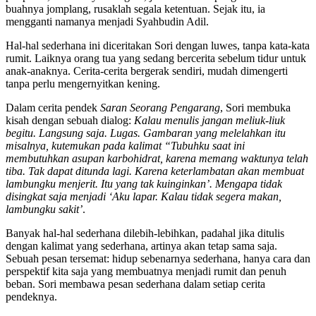
buahnya jomplang, rusaklah segala ketentuan. Sejak itu, ia
mengganti namanya menjadi Syahbudin Adil.
Hal-hal sederhana ini diceritakan Sori dengan luwes, tanpa kata-kata
rumit. Laiknya orang tua yang sedang bercerita sebelum tidur untuk
anak-anaknya. Cerita-cerita bergerak sendiri, mudah dimengerti
tanpa perlu mengernyitkan kening.
Dalam cerita pendek
Saran Seorang Pengarang
, Sori membuka
kisah dengan sebuah dialog:
Kalau menulis jangan meliuk-liuk
begitu. Langsung saja. Lugas. Gambaran yang melelahkan itu
misalnya, kutemukan pada kalimat “Tubuhku saat ini
membutuhkan asupan karbohidrat, karena memang waktunya telah
tiba. Tak dapat ditunda lagi. Karena keterlambatan akan membuat
lambungku menjerit. Itu yang tak kuinginkan’. Mengapa tidak
disingkat saja menjadi ‘Aku lapar. Kalau tidak segera makan,
lambungku sakit’
.
Banyak hal-hal sederhana dilebih-lebihkan, padahal jika ditulis
dengan kalimat yang sederhana, artinya akan tetap sama saja.
Sebuah pesan tersemat: hidup sebenarnya sederhana, hanya cara dan
perspektif kita saja yang membuatnya menjadi rumit dan penuh
beban. Sori membawa pesan sederhana dalam setiap cerita
pendeknya.