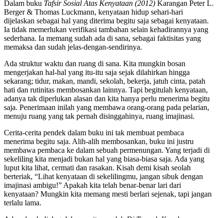
Dalam buku
Tafsir Sosial Atas Kenyataan (2012)
Karangan Peter L.
Berger & Thomas Luckmann, kenyataan hidup sehari-hari
dijelaskan sebagai hal yang diterima begitu saja sebagai kenyataan.
Ia tidak memerlukan verifikasi tambahan selain kehadirannya yang
sederhana. Ia memang sudah ada di sana, sebagai faktisitas yang
memaksa dan sudah jelas-dengan-sendirinya.
Ada struktur waktu dan ruang di sana. Kita mungkin bosan
mengerjakan hal-hal yang itu-itu saja sejak dilahirkan hingga
sekarang; tidur, makan, mandi, sekolah, bekerja, jatuh cinta, patah
hati dan rutinitas membosankan lainnya. Tapi begitulah kenyataan,
adanya tak diperlukan alasan dan kita hanya perlu menerima begitu
saja. Penerimaan inilah yang membawa orang-orang pada pelarian,
menuju ruang yang tak pernah disinggahinya, ruang imajinasi.
Cerita-cerita pendek dalam buku ini tak membuat pembaca
menerima begitu saja. Alih-alih membosankan, buku ini justru
membawa pembaca ke dalam sebuah permenungan. Yang terjadi di
sekeliling kita menjadi bukan hal yang biasa-biasa saja. Ada yang
luput kita lihat, cermati dan rasakan. Kisah demi kisah seolah
berteriak, “Lihat kenyataan di sekelilingmu, jangan sibuk dengan
imajinasi ambigu!” Apakah kita telah benar-benar lari dari
kenyataan? Mungkin kita memang mesti berlari sejenak, tapi jangan
terlalu lama.