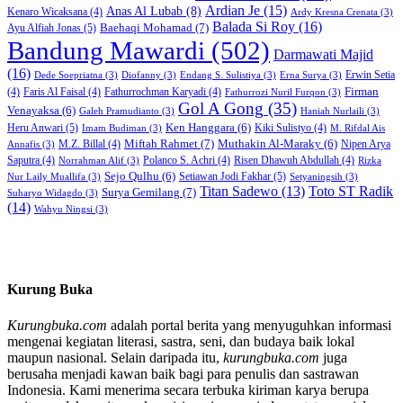
Ardian Je
(15)
Anas Al Lubab
(8)
Kenaro Wicaksana
(4)
Ardy Kresna Crenata
(3)
Balada Si Roy
(16)
Baehaqi Mohamad
(7)
Ayu Alfiah Jonas
(5)
Bandung Mawardi
(502)
Darmawati Majid
(16)
Erwin Setia
Dede Soepriatna
(3)
Diofanny
(3)
Endang S. Sulistiya
(3)
Erna Surya
(3)
Firman
(4)
Faris Al Faisal
(4)
Fathurrochman Karyadi
(4)
Fathurrozi Nuril Furqon
(3)
Gol A Gong
(35)
Venayaksa
(6)
Galeh Pramudianto
(3)
Haniah Nurlaili
(3)
Heru Anwari
(5)
Ken Hanggara
(6)
Kiki Sulistyo
(4)
Imam Budiman
(3)
M. Rifdal Ais
Miftah Rahmet
(7)
Muthakin Al-Maraky
(6)
M.Z. Billal
(4)
Nipen Arya
Annafis
(3)
Saputra
(4)
Polanco S. Achri
(4)
Risen Dhawuh Abdullah
(4)
Norrahman Alif
(3)
Rizka
Sejo Qulhu
(6)
Setiawan Jodi Fakhar
(5)
Nur Laily Muallifa
(3)
Setyaningsih
(3)
Titan Sadewo
(13)
Toto ST Radik
Surya Gemilang
(7)
Suharyo Widagdo
(3)
(14)
Wahyu Ningsi
(3)
Kurung Buka
Kurungbuka.com
adalah portal berita yang menyuguhkan informasi
mengenai kegiatan literasi, sastra, seni, dan budaya baik lokal
maupun nasional. Selain daripada itu,
kurungbuka.com
juga
berusaha menjadi kawan baik bagi para penulis dan sastrawan
Indonesia. Kami menerima secara terbuka kiriman karya berupa