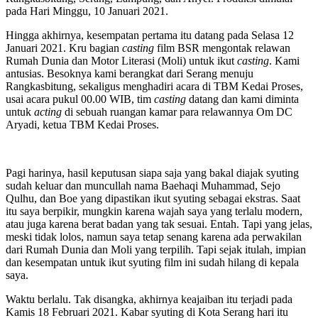
pada Hari Minggu, 10 Januari 2021.
Hingga akhirnya, kesempatan pertama itu datang pada Selasa 12
Januari 2021. Kru bagian
casting
film BSR mengontak relawan
Rumah Dunia dan Motor Literasi (Moli) untuk ikut
casting
. Kami
antusias. Besoknya kami berangkat dari Serang menuju
Rangkasbitung, sekaligus menghadiri acara di TBM Kedai Proses,
usai acara pukul 00.00 WIB, tim
casting
datang dan kami diminta
untuk
acting
di sebuah ruangan kamar para relawannya Om DC
Aryadi, ketua TBM Kedai Proses.
Pagi harinya, hasil keputusan siapa saja yang bakal diajak syuting
sudah keluar dan muncullah nama Baehaqi Muhammad, Sejo
Qulhu, dan Boe yang dipastikan ikut syuting sebagai ekstras. Saat
itu saya berpikir, mungkin karena wajah saya yang terlalu modern,
atau juga karena berat badan yang tak sesuai. Entah. Tapi yang jelas,
meski tidak lolos, namun saya tetap senang karena ada perwakilan
dari Rumah Dunia dan Moli yang terpilih. Tapi sejak itulah, impian
dan kesempatan untuk ikut syuting film ini sudah hilang di kepala
saya.
Waktu berlalu. Tak disangka, akhirnya keajaiban itu terjadi pada
Kamis 18 Februari 2021. Kabar syuting di Kota Serang hari itu