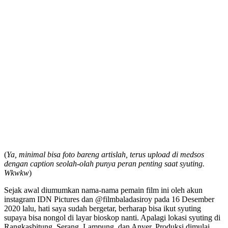
(
Ya, minimal bisa foto bareng artislah, terus upload di medsos
dengan caption seolah-olah punya peran penting saat syuting.
Wkwkw
)
Sejak awal diumumkan nama-nama pemain film ini oleh akun
instagram IDN Pictures dan @filmbaladasiroy pada 16 Desember
2020 lalu, hati saya sudah bergetar, berharap bisa ikut syuting
supaya bisa nongol di layar bioskop nanti. Apalagi lokasi syuting di
Rangkasbitung, Serang, Lampung, dan Anyer. Produksi dimulai