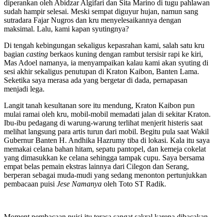
diperankan oleh Abidzar Algifari dan Sita Marino di tugu pahlawan
sudah hampir selesai. Meski sempat diguyur hujan, namun sang
sutradara Fajar Nugros dan kru menyelesaikannya dengan
maksimal. Lalu, kami kapan syutingnya?
Di tengah kebingungan sekaligus kepasrahan kami, salah satu kru
bagian
casting
berkaos kuning dengan rambut tersisir rapi ke kiri,
Mas Adoel namanya, ia menyampaikan kalau kami akan syuting di
sesi akhir sekaligus penutupan di Kraton Kaibon, Banten Lama.
Seketika saya merasa ada yang bergetar di dada, pernapasan
menjadi lega.
Langit tanah kesultanan sore itu mendung, Kraton Kaibon pun
mulai ramai oleh kru, mobil-mobil memadati jalan di sekitar Kraton.
Ibu-ibu pedagang di warung-warung terlihat menjerit histeris saat
melihat langsung para artis turun dari mobil. Begitu pula saat Wakil
Gubernur Banten H. Andhika Hazrumy tiba di lokasi. Kala itu saya
memakai celana bahan hitam, sepatu pantopel, dan kemeja cokelat
yang dimasukkan ke celana sehingga tampak cupu. Saya bersama
empat belas pemain ekstras lainnya dari Cilegon dan Serang,
berperan sebagai muda-mudi yang sedang menonton pertunjukkan
pembacaan puisi
Jese Namanya
oleh Toto ST Radik.
Moment pembacaan puisi itu terasa sangat sakral karena dibacakan