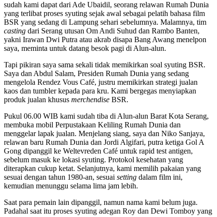
sudah kami dapat dari Ade Ubaidil, seorang relawan Rumah Dunia
yang terlibat proses syuting sejak awal sebagai pelatih bahasa film
BSR yang sedang di Lampung sehari sebelumnya. Malamnya, tim
casting
dari Serang utusan Om Andi Suhud dan Rambo Banten,
yakni Irawan Dwi Putra atau akrab disapa Bang Awang menelpon
saya, meminta untuk datang besok pagi di Alun-alun.
Tapi pikiran saya sama sekali tidak memikirkan soal syuting BSR.
Saya dan Abdul Salam, Presiden Rumah Dunia yang sedang
mengelola Rendez Vous Café, justru memikirkan strategi jualan
kaos dan tumbler kepada para kru. Kami bergegas menyiapkan
produk jualan khusus
merchendise
BSR.
Pukul 06.00 WIB kami sudah tiba di Alun-alun Barat Kota Serang,
membuka mobil Perpustakaan Keliling Rumah Dunia dan
menggelar lapak jualan. Menjelang siang, saya dan Niko Sanjaya,
relawan baru Rumah Dunia dan Jordi Algifari, putra ketiga Gol A
Gong dipanggil ke Weltevreden Café untuk rapid test antigen,
sebelum masuk ke lokasi syuting. Protokol kesehatan yang
diterapkan cukup ketat. Selanjutnya, kami memilih pakaian yang
sesuai dengan tahun 1980-an, sesuai
setting
dalam film ini,
kemudian menunggu selama lima jam lebih.
Saat para pemain lain dipanggil, namun nama kami belum juga.
Padahal saat itu proses syuting adegan Roy dan Dewi Tomboy yang