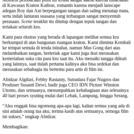
di Kawasan Kraton Kaibon, romantis karena menjadi lanscape
adegan Roy dan Ani berpegangan tangan dan saling menatap mata,
serta indah lantaran suasana yang terbangun sangat menyentuh
perasaan.
Scene
terakhir itu ditutup dengan tepuk tangan dan
teriakan seluruh kru.
Kami para ekstras yang berada di lapangan melihat semua kru
berkumpul di atas bangunan ruangan kraton. Kami diminta Kembali
ke tempat semula di tenda istirahat, namun Mas Gong dari atas
melambaikan tangan, berteriak agar kami juga ikut merasakan
kemeriahan suka cita para kru saat itu. Aku menaiki tangga diikuti
yang lainnya, saat itulah pertama kalinya aku bisa sedekat dan
merasakan sebahagia itu bertemu para artis di film ini.
Abidzar Algifari, Febby Rastanty, Sutradara Fajar Nugros dan
Produser Susanti Dewi, hadir juga CEO IDN Picture Winston
Utomo, dan semuanya, menumpahkan kebahagiaan atas selesainya
40 hari proses syuting mulai dari Lebak, Lampung, hingga Serang.
“Aku enggak bisa ngomong apa-apa lagi, kalian semua yang ada di
sini adalah orang tua aku, terima kasih atas semuanya, semoga film
ini sukses,” ungkap Abidzar.
Membagikan: