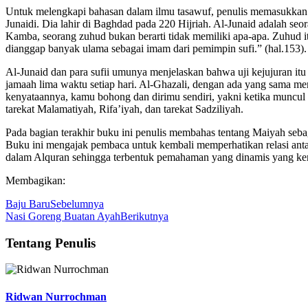
Untuk melengkapi bahasan dalam ilmu tasawuf, penulis memasukkan 
Junaidi. Dia lahir di Baghdad pada 220 Hijriah. Al-Junaid adalah seo
Kamba, seorang zuhud bukan berarti tidak memiliki apa-apa. Zuhud it
dianggap banyak ulama sebagai imam dari pemimpin sufi.” (hal.153).
Al-Junaid dan para sufii umunya menjelaskan bahwa uji kejujuran itu
jamaah lima waktu setiap hari. Al-Ghazali, dengan ada yang sama men
kenyataannya, kamu bohong dan dirimu sendiri, yakni ketika muncul pe
tarekat Malamatiyah, Rifa’iyah, dan tarekat Sadziliyah.
Pada bagian terakhir buku ini penulis membahas tentang Maiyah sebag
Buku ini mengajak pembaca untuk kembali memperhatikan relasi anta
dalam Alquran sehingga terbentuk pemahaman yang dinamis yang kemu
Membagikan:
Baju Baru
Sebelumnya
Nasi Goreng Buatan Ayah
Berikutnya
Tentang Penulis
Ridwan Nurrochman