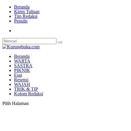
Beranda
Kirim Tulisan
Tim Redaksi
Penulis
Beranda
WARTA
SASTRA
PIKNIK
Esai
Resensi
WAJAH
TRIK & TIP
Kolom Redaksi
Pilih Halaman