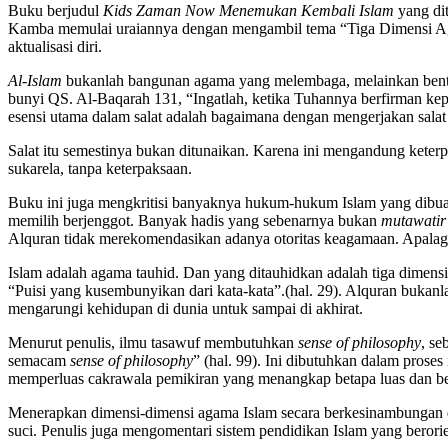
Buku berjudul
Kids Zaman Now Menemukan Kembali Islam
yang di
Kamba memulai uraiannya dengan mengambil tema “Tiga Dimensi Aga
aktualisasi diri.
Al-Islam
bukanlah bangunan agama yang melembaga, melainkan bentuk 
bunyi QS. Al-Baqarah 131, “Ingatlah, ketika Tuhannya berfirman kepa
esensi utama dalam salat adalah bagaimana dengan mengerjakan sala
Salat itu semestinya bukan ditunaikan. Karena ini mengandung keterp
sukarela, tanpa keterpaksaan.
Buku ini juga mengkritisi banyaknya hukum-hukum Islam yang dibuat
memilih berjenggot. Banyak hadis yang sebenarnya bukan
mutawatir
Alquran tidak merekomendasikan adanya otoritas keagamaan. Apalagi u
Islam adalah agama tauhid. Dan yang ditauhidkan adalah tiga dimens
“Puisi yang kusembunyikan dari kata-kata”.(hal. 29). Alquran buka
mengarungi kehidupan di dunia untuk sampai di akhirat.
Menurut penulis, ilmu tasawuf membutuhkan
sense of philosophy
, se
semacam
sense of philosophy
” (hal. 99). Ini dibutuhkan dalam proses
memperluas cakrawala pemikiran yang menangkap betapa luas dan bes
Menerapkan dimensi-dimensi agama Islam secara berkesinambungan 
suci. Penulis juga mengomentari sistem pendidikan Islam yang berori