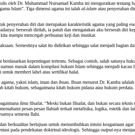
tulis oleh Dr. Muhammad Nursamad Kamba ini menguraikan tentang ba
ma Islam”. Tiga dimensi agama ini ialah
al-islam
atau penyerahan di
penyerahan diri dan merupakan karakteristik agama yang paling esens
danya: berserah dirilah, ia patuh dan mengatakan aku berserah diri k
t kita mampu mencegah perbuatan keji dan munkar.
aksaan. Semestinya salat itu didirikan sehingga salat menjadi bagian 
 berdasarkan kepentingan tertentu. Sebagai contoh, salah satunya hu
namun masuk dalam kompilasi hukum Islam sehingga menjadi kacau fat
ntuk memberi label atau sertifikat halal.
i agama, yakni islam, iman dan ihsan. Ihsan menurut Dr. Kamba adalah
nlah kitab hukum, sebagaimana kitab hukum pidana atau hukum perdata.
bagaimana ilmu filsafat. “Meski bukan filsafat, dan bukan secara tekni
 memahami pesan-pesan Ilahiah terkait metafisika, logika, estetik dan 
arnya semesta Ilahi.
dan berkualitas bertujuan untuk menumbuhkan intuisi keagamaan aga
entasi pada pendekatan doktrinal-ideologis. Sehingga
output
-nya menja