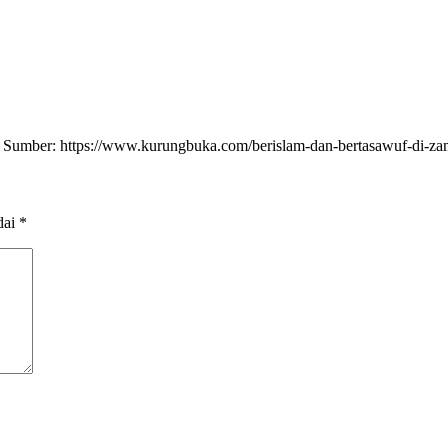
 Sumber: https://www.kurungbuka.com/berislam-dan-bertasawuf-di-z
dai
*