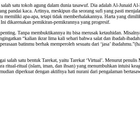
salah satu tokoh agung dalam dunia tasawuf. Dia adalah Al-Junaid Al
rang pandai kaca. Artinya, meskipun dia seorang sufi yang pasti menjala
u memiliki apa-apa, tetapi tidak memberhalakannya. Harta yang dimili
 Ini dikarenakan pemikiran-pemikrannya yang progresif.
 penting. Tanpa membuktikannya itu bisa merusak ketauhidan. Misalnya
gingatkan “kalian ikrar lima kali sehari bahwa salat dan ibadah-ibad
rasaan batinmu berhak memperoleh sesuatu dari ‘jasa’ ibadahmu.”(hal .
ai salah satu bentuk Tarekat, yaitu Tarekat ‘Virtual’. Menurut penul
ra ritual-ritual (islam, iman, dan ihsan) yang menumbuhkan intuisi 
dian diperkuat dengan aktifnya hati nurani dari pengalaman bertasa