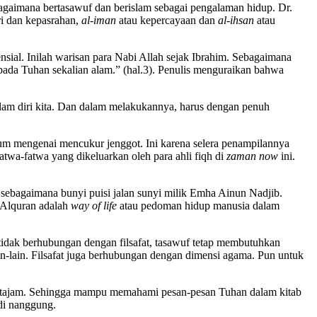
gaimana bertasawuf dan berislam sebagai pengalaman hidup. Dr.
ri dan kepasrahan,
al-iman
atau kepercayaan dan
al-ihsan
atau
ial. Inilah warisan para Nabi Allah sejak Ibrahim. Sebagaimana
epada Tuhan sekalian alam.” (hal.3). Penulis menguraikan bahwa
dalam diri kita. Dan dalam melakukannya, harus dengan penuh
kum mengenai mencukur jenggot. Ini karena selera penampilannya
wa-fatwa yang dikeluarkan oleh para ahli fiqh di
zaman now
ini.
 sebagaimana bunyi puisi jalan sunyi milik Emha Ainun Nadjib.
 Alquran adalah
way of life
atau pedoman hidup manusia dalam
s tidak berhubungan dengan filsafat, tasawuf tetap membutuhkan
lain-lain. Filsafat juga berhubungan dengan dimensi agama. Pun untuk
r tajam. Sehingga mampu memahami pesan-pesan Tuhan dalam kitab
di nanggung.