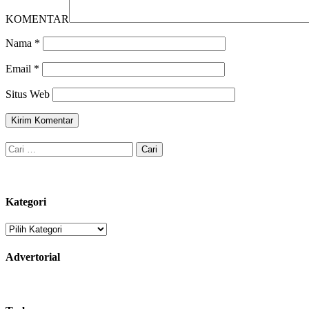
KOMENTAR
Nama
*
Email
*
Situs Web
Cari
untuk:
Kategori
Kategori
Advertorial