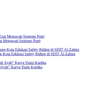
i Megawati Sugiono Putri
g Kota Edukasi Safety Riding di SDIT Al-Zahira
Ayah” Karya Yunis Kartika