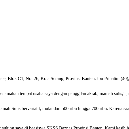
, Blok C1, No. 26, Kota Serang, Provinsi Banten. Ibu Prihatini (40
menamakan tempat usaha saya dengan panggilan akrab; mamah sulis,” 
h Sulis bervariatif, mulai dari 500 ribu hingga 700 ribu. Karena saat
nak sulung saya di beasiswa SKSS Baznas Provinsi Banten. Kami kasih