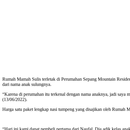
Rumah Mamah Sulis terletak di Perumahan Sepang Mountain Residence
dari nama anak sulungnya.
“Karena di perumahan itu terkenal dengan nama anaknya, jadi saya 
(13/06/2022).
Harga satu paket lengkap nasi tumpeng yang disajikan oleh Rumah Mama
“Hari ini kami dapat pembeli pertama dari Naufal. Dia adik kelas a