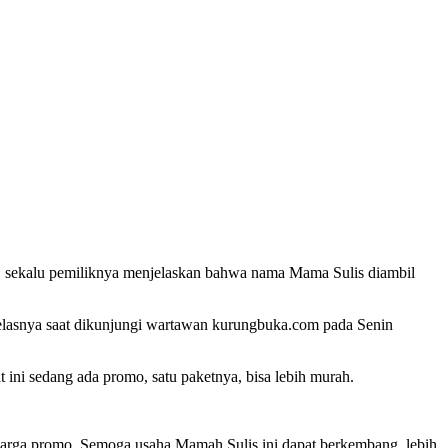
), sekalu pemiliknya menjelaskan bahwa nama Mama Sulis diambil
jelasnya saat dikunjungi wartawan kurungbuka.com pada Senin
 ini sedang ada promo, satu paketnya, bisa lebih murah.
 harga promo. Semoga usaha Mamah Sulis ini dapat berkembang, lebih