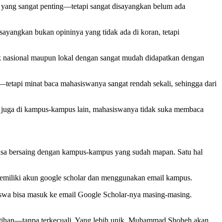
i yang sangat penting—tetapi sangat disayangkan belum ada
ayangkan bukan opininya yang tidak ada di koran, tetapi
k nasional maupun lokal dengan sangat mudah didapatkan dengan
api minat baca mahasiswanya sangat rendah sekali, sehingga dari
pi juga di kampus-kampus lain, mahasiswanya tidak suka membaca
bisa bersaing dengan kampus-kampus yang sudah mapan. Satu hal
 memiliki akun google scholar dan menggunakan email kampus.
swa bisa masuk ke email Google Scholar-nya masing-masing.
elatihan—tanpa terkecuali. Yang lebih unik, Muhammad Shoheh akan