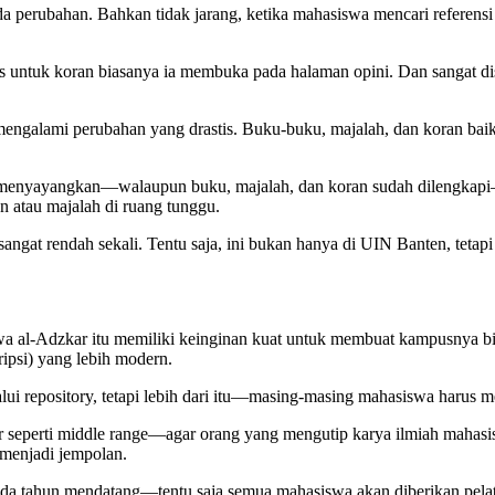
da perubahan. Bahkan tidak jarang, ketika mahasiswa mencari referens
 untuk koran biasanya ia membuka pada halaman opini. Dan sangat dis
engalami perubahan yang drastis. Buku-buku, majalah, dan koran bai
nyayangkan—walaupun buku, majalah, dan koran sudah dilengkapi—tet
 atau majalah di ruang tunggu.
ngat rendah sekali. Tentu saja, ini bukan hanya di UIN Banten, teta
 wa al-Adzkar itu memiliki keinginan kuat untuk membuat kampusnya 
ripsi) yang lebih modern.
lui repository, tetapi lebih dari itu—masing-masing mahasiswa harus
seperti middle range—agar orang yang mengutip karya ilmiah mahasi
menjadi jempolan.
an pada tahun mendatang—tentu saja semua mahasiswa akan diberikan p