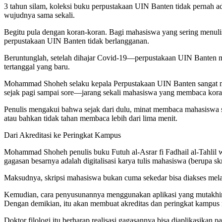
3 tahun silam, koleksi buku perpustakaan UIN Banten tidak pernah a
wujudnya sama sekali.
Begitu pula dengan koran-koran. Bagi mahasiswa yang sering menulis
perpustakaan UIN Banten tidak berlangganan.
Beruntunglah, setelah dihajar Covid-19—perpustakaan UIN Banten m
tertanggal yang baru.
Mohammad Shoheh selaku kepala Perpustakaan UIN Banten sangat me
sejak pagi sampai sore—jarang sekali mahasiswa yang membaca koran
Penulis mengakui bahwa sejak dari dulu, minat membaca mahasiswa sa
atau bahkan tidak tahan membaca lebih dari lima menit.
Dari Akreditasi ke Peringkat Kampus
Mohammad Shoheh penulis buku Futuh al-Asrar fi Fadhail al-Tahlil
gagasan besarnya adalah digitalisasi karya tulis mahasiswa (berupa sk
Maksudnya, skripsi mahasiswa bukan cuma sekedar bisa diakses mela
Kemudian, cara penyusunannya menggunakan aplikasi yang mutakhir 
Dengan demikian, itu akan membuat akreditas dan peringkat kampus 
Doktor filologi itu berharap realisasi gagasannya bisa diaplikasik