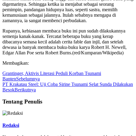
digemarinya. Sehingga ketika ia menjabat sebagai seorang
pemimpin, pandangan hidupnya luas, seperti sastra, memilih
kemanusiaan sebagai jalannya. Itulah sebabnya mengapa di
zamannya, ia sangat membenci perbudakan.
Rupanya, kebiasaan membaca buku ini pun sudah dilakukannya
semenja kanak-kanak. Tercatat beberapa buku yang kerap
dibacanya semasa kecil adalah cerita fable dan injil, dan setelah
dewasa ia banyak membaca buku-buku karya Robert H. Newell,
Edgar Allan Poe serta Robert Burns.(red/Kumparan/Wikipedia)
Membagikan:
Grantinger, Aktivis Literasi Peduli Korban Tsunami
Banten
Sebelumnya
PT Krakatau Steel: Uji Coba Sirine Tsunami Selat Sunda Dilakukan
Besok
Berikutnya
Tentang Penulis
Redaksi