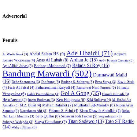
Advertorial
Penulis
Ade Ubaidil
(71)
Abdul Salam HS
(9)
Adipatra
A. Warits Rovi
(3)
Ardian Je
(15)
Anas Al Lubab
(8)
Kenaro Wicaksana
(4)
Ardy Kresna Crenata
(3)
Balada Si Roy
(16)
Baehaqi Mohamad
(7)
Ayu Alfiah Jonas
(5)
Bandung Mawardi
(502)
Darmawati Majid
(16)
Erwin Setia
Dede Soepriatna
(3)
Diofanny
(3)
Endang S. Sulistiya
(3)
Erna Surya
(3)
Firman
(4)
Faris Al Faisal
(4)
Fathurrochman Karyadi
(4)
Fathurrozi Nuril Furqon
(3)
Gol A Gong
(35)
Venayaksa
(6)
Galeh Pramudianto
(3)
Haniah Nurlaili
(3)
Heru Anwari
(5)
Ken Hanggara
(6)
Kiki Sulistyo
(4)
Imam Budiman
(3)
M. Rifdal Ais
Miftah Rahmet
(7)
Muthakin Al-Maraky
(6)
M.Z. Billal
(4)
Nipen Arya
Annafis
(3)
Saputra
(4)
Polanco S. Achri
(4)
Risen Dhawuh Abdullah
(4)
Norrahman Alif
(3)
Rizka
Sejo Qulhu
(6)
Setiawan Jodi Fakhar
(5)
Nur Laily Muallifa
(3)
Setyaningsih
(3)
Titan Sadewo
(13)
Toto ST Radik
Surya Gemilang
(7)
Suharyo Widagdo
(3)
(14)
Wahyu Ningsi
(3)