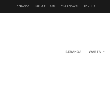
BERANDA
KIRIM TULISAN
TIM REDAKSI
PENULIS
BERANDA
WARTA