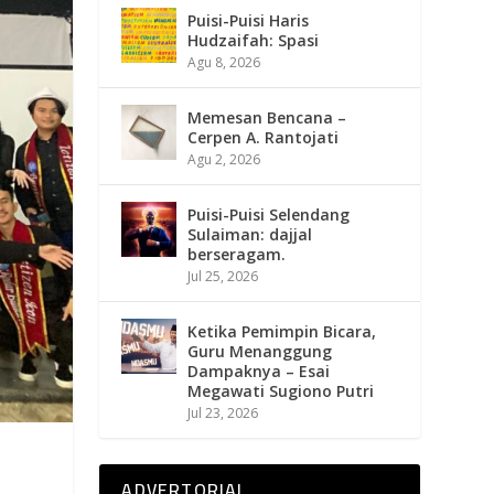
Puisi-Puisi Haris
Hudzaifah: Spasi
Agu 8, 2026
Memesan Bencana –
Cerpen A. Rantojati
Agu 2, 2026
Puisi-Puisi Selendang
Sulaiman: dajjal
berseragam.
Jul 25, 2026
Ketika Pemimpin Bicara,
Guru Menanggung
Dampaknya – Esai
Megawati Sugiono Putri
Jul 23, 2026
ADVERTORIAL