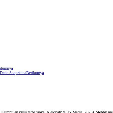
elumnya
Dede Soepriatna
Berikutnya
 Kumpulan puisi terbarunya 'Alelopati' (Elex Media, 2025). Stebby me