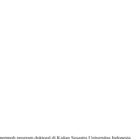
nempuh program doktoral di Kajian Susastra Universitas Indonesia.