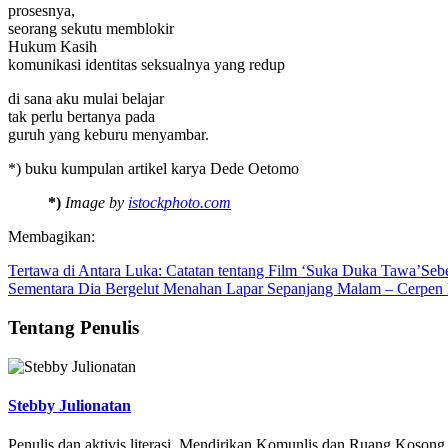
prosesnya,
seorang sekutu memblokir
Hukum Kasih
komunikasi identitas seksualnya yang redup
di sana aku mulai belajar
tak perlu bertanya pada
guruh yang keburu menyambar.
*) buku kumpulan artikel karya Dede Oetomo
*)
Image by
istockphoto.com
Membagikan:
Tertawa di Antara Luka: Catatan tentang Film ‘Suka Duka Tawa’
Seb
Sementara Dia Bergelut Menahan Lapar Sepanjang Malam – Cerpen 
Tentang Penulis
Stebby Julionatan
Penulis dan aktivis literasi. Mendirikan Komunlis dan Ruang Kosong.