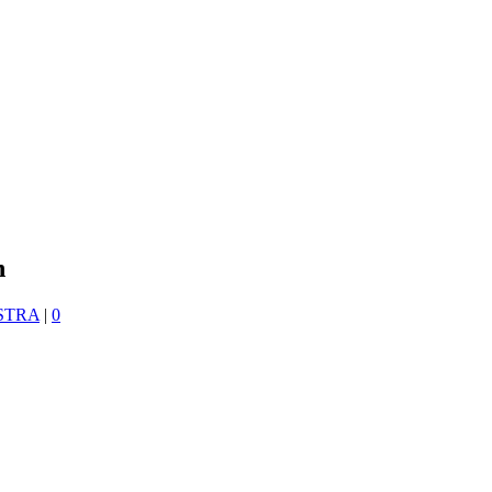
n
STRA
|
0