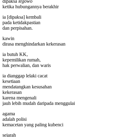
dipaksa
legowo
ketika hubungannya berakhir
ia [dipaksa] kembali
pada ketidakpastian
dan perpisahan.
kawin
dirasa menghindarkan kekerasan
ia butuh KK,
kepemilikan rumah,
hak perwalian, dan waris
ia dianggap lelaki cacat
kesetiaan
mendatangkan kesusahan
kekerasan
karena mengenali
jauh lebih mudah daripada menggulai
agama
adalah polisi
kemacetan yang paling kubenci
sejarah