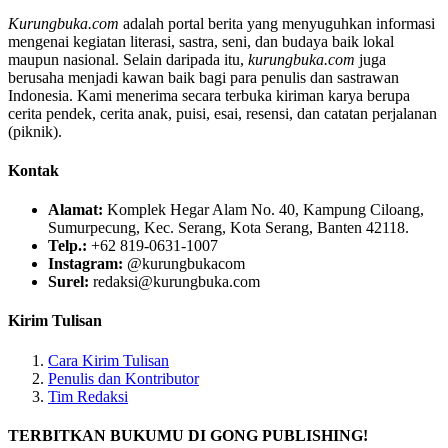
Kurungbuka.com
adalah portal berita yang menyuguhkan informasi
mengenai kegiatan literasi, sastra, seni, dan budaya baik lokal
maupun nasional. Selain daripada itu,
kurungbuka.com
juga
berusaha menjadi kawan baik bagi para penulis dan sastrawan
Indonesia. Kami menerima secara terbuka kiriman karya berupa
cerita pendek, cerita anak, puisi, esai, resensi, dan catatan perjalanan
(piknik).
Kontak
Alamat:
Komplek Hegar Alam No. 40, Kampung Ciloang,
Sumurpecung, Kec. Serang, Kota Serang, Banten 42118.
Telp.:
+62 819-0631-1007
Instagram:
@kurungbukacom
Surel:
redaksi@kurungbuka.com
Kirim Tulisan
Cara Kirim Tulisan
Penulis dan Kontributor
Tim Redaksi
TERBITKAN BUKUMU DI GONG PUBLISHING!