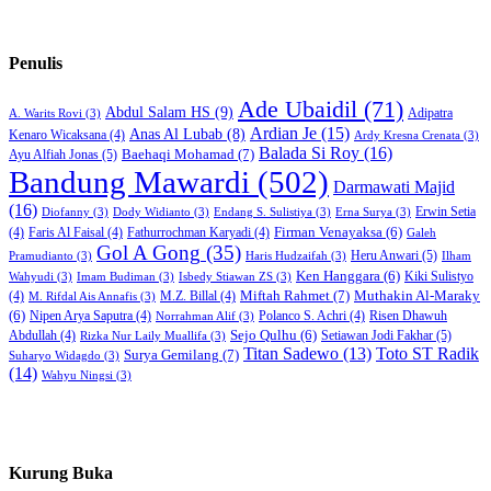
Penulis
Ade Ubaidil
(71)
Abdul Salam HS
(9)
Adipatra
A. Warits Rovi
(3)
Ardian Je
(15)
Anas Al Lubab
(8)
Kenaro Wicaksana
(4)
Ardy Kresna Crenata
(3)
Balada Si Roy
(16)
Baehaqi Mohamad
(7)
Ayu Alfiah Jonas
(5)
Bandung Mawardi
(502)
Darmawati Majid
(16)
Erwin Setia
Diofanny
(3)
Dody Widianto
(3)
Endang S. Sulistiya
(3)
Erna Surya
(3)
Firman Venayaksa
(6)
(4)
Faris Al Faisal
(4)
Fathurrochman Karyadi
(4)
Galeh
Gol A Gong
(35)
Heru Anwari
(5)
Pramudianto
(3)
Haris Hudzaifah
(3)
Ilham
Ken Hanggara
(6)
Kiki Sulistyo
Wahyudi
(3)
Imam Budiman
(3)
Isbedy Stiawan ZS
(3)
Miftah Rahmet
(7)
Muthakin Al-Maraky
(4)
M.Z. Billal
(4)
M. Rifdal Ais Annafis
(3)
(6)
Nipen Arya Saputra
(4)
Polanco S. Achri
(4)
Risen Dhawuh
Norrahman Alif
(3)
Sejo Qulhu
(6)
Setiawan Jodi Fakhar
(5)
Abdullah
(4)
Rizka Nur Laily Muallifa
(3)
Titan Sadewo
(13)
Toto ST Radik
Surya Gemilang
(7)
Suharyo Widagdo
(3)
(14)
Wahyu Ningsi
(3)
Kurung Buka