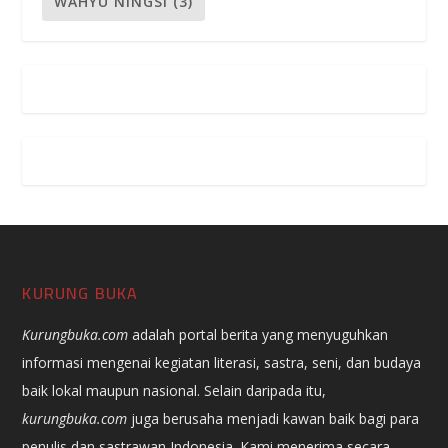
WAHYU NINGSI
(3)
KURUNG BUKA
Kurungbuka.com
adalah portal berita yang menyuguhkan
informasi mengenai kegiatan literasi, sastra, seni, dan budaya
baik lokal maupun nasional. Selain daripada itu,
kurungbuka.com
juga berusaha menjadi kawan baik bagi para
penulis dan sastrawan Indonesia. Kami menerima secara