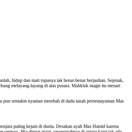
anlah, hidup dan mati rupanya tak benar-benar berjauhan. Sejenak,
erbang melayang-layang di atas pusara. Mahkluk magis itu menari
Saya pun semakin nyaman merebah di dada tanah persemayaman Mas
 penjara paling kejam di dunia. Desakan ayah Mas Hamid karena
 sentosa. Jika dingat-ingat, sesungguhnya di antara kami tak ada