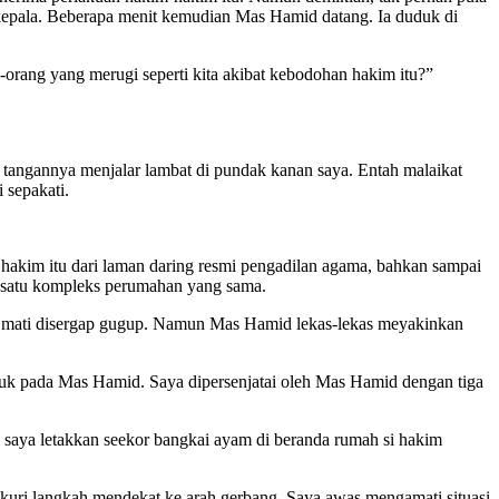
kepala. Beberapa menit kemudian Mas Hamid datang. Ia duduk di
orang yang merugi seperti kita akibat kebodohan hakim itu?”
a tangannya menjalar lambat di pundak kanan saya. Entah malaikat
 sepakati.
 hakim itu dari laman daring resmi pengadilan agama, bahkan sampai
di satu kompleks perumahan yang sama.
gah mati disergap gugup. Namun Mas Hamid lekas-lekas meyakinkan
duk pada Mas Hamid. Saya dipersenjatai oleh Mas Hamid dengan tiga
 saya letakkan seekor bangkai ayam di beranda rumah si hakim
nekuri langkah mendekat ke arah gerbang. Saya awas mengamati situasi