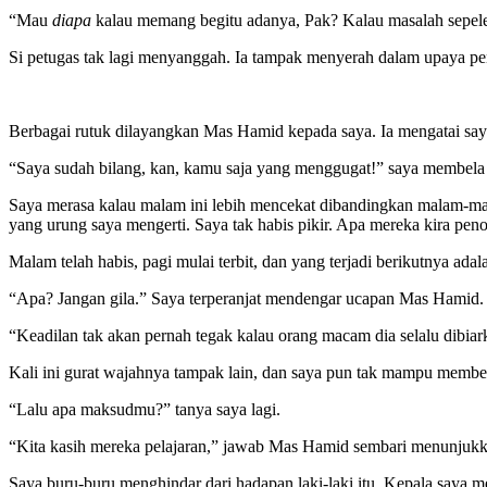
“Mau
diapa
kalau memang begitu adanya, Pak? Kalau masalah sepele 
Si petugas tak lagi menyanggah. Ia tampak menyerah dalam upaya pe
Berbagai rutuk dilayangkan Mas Hamid kepada saya. Ia mengatai saya
“Saya sudah bilang, kan, kamu saja yang menggugat!” saya membela d
Saya merasa kalau malam ini lebih mencekat dibandingkan malam-mala
yang urung saya mengerti. Saya tak habis pikir. Apa mereka kira p
Malam telah habis, pagi mulai terbit, dan yang terjadi berikutnya ada
“Apa? Jangan gila.” Saya terperanjat mendengar ucapan Mas Hamid. 
“Keadilan tak akan pernah tegak kalau orang macam dia selalu dibi
Kali ini gurat wajahnya tampak lain, dan saya pun tak mampu member
“Lalu apa maksudmu?” tanya saya lagi.
“Kita kasih mereka pelajaran,” jawab Mas Hamid sembari menunjukk
Saya buru-buru menghindar dari hadapan laki-laki itu. Kepala saya 