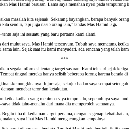
ucapkan Mas Hamid barusan. Lama saya menahan nyeri pada tempurung 
ikan masalah kita sejenak. Sekarang bayangkan, berapa banyak orang-
ita sendiri, tapi juga nasib orang lain,” tandas Mas Hamid lagi.
entu saja ini sesuatu yang baru pertama kami alami.
saja dari mulut saya. Mas Hamid tersenyum. Tubuh saya mematung ketik
sama lain. Sejak saat itu kami menyadari, ada rencana yang telah kami
***
 segala informasi tentang target sasaran. Kami telusuri jejak ketiga
. Tempat tinggal mereka hanya selisih beberapa lorong karena berada 
ungkinan-kemungkinanya. Jujur saja, sekujur badan saya sempat seten
 dengan menebar teror dan ketakutan.
tan ketidakadilan yang menimpa saya tempo lalu, sepenuhnya saya tun
l—saya tidak tahu-menahu dari mana dia memperoleh semuanya.
egitu tiba di kediaman target pertama, dengan segenap kehati-hatian,
mang malam, saya lihat Mas Hamid mengacungkan jempolnya.
Sekarang giliran saya berjaga. Terlihat Mas Hamid berjinjit-jinjit me