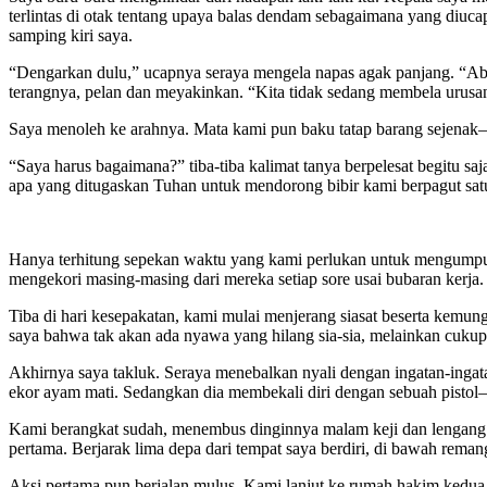
terlintas di otak tentang upaya balas dendam sebagaimana yang di
samping kiri saya.
“Dengarkan dulu,” ucapnya seraya mengela napas agak panjang. “Aba
terangnya, pelan dan meyakinkan. “Kita tidak sedang membela urusan k
Saya menoleh ke arahnya. Mata kami pun baku tatap barang sejenak—t
“Saya harus bagaimana?” tiba-tiba kalimat tanya berpelesat begitu 
apa yang ditugaskan Tuhan untuk mendorong bibir kami berpagut satu 
Hanya terhitung sepekan waktu yang kami perlukan untuk mengumpulkan
mengekori masing-masing dari mereka setiap sore usai bubaran kerja
Tiba di hari kesepakatan, kami mulai menjerang siasat beserta kem
saya bahwa tak akan ada nyawa yang hilang sia-sia, melainkan cukup
Akhirnya saya takluk. Seraya menebalkan nyali dengan ingatan-inga
ekor ayam mati. Sedangkan dia membekali diri dengan sebuah pisto
Kami berangkat sudah, menembus dinginnya malam keji dan lengang. B
pertama. Berjarak lima depa dari tempat saya berdiri, di bawah re
Aksi pertama pun berjalan mulus. Kami lanjut ke rumah hakim kedua. 