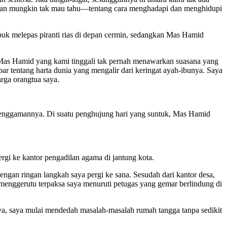
hu—dan mungkin tak mau tahu—tentang cara menghadapi dan menghidupi
sibuk melepas piranti rias di depan cermin, sedangkan Mas Hamid
tua Mas Hamid yang kami tinggali tak pernah menawarkan suasana yang
r tentang harta dunia yang mengalir dari keringat ayah-ibunya. Saya
rga orangtua saya.
a.
i genggamannya. Di suatu penghujung hari yang suntuk, Mas Hamid
gi ke kantor pengadilan agama di jantung kota.
engan ringan langkah saya pergi ke sana. Sesudah dari kantor desa,
 menggerutu terpaksa saya menuruti petugas yang gemar berlindung di
ya, saya mulai mendedah masalah-masalah rumah tangga tanpa sedikit