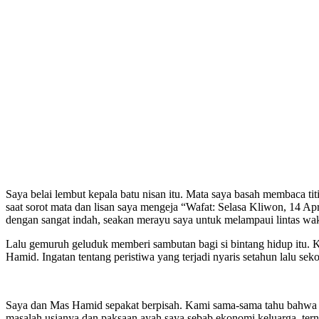
Saya belai lembut kepala batu nisan itu. Mata saya basah membaca ti
saat sorot mata dan lisan saya mengeja “Wafat: Selasa Kliwon, 14 A
dengan sangat indah, seakan merayu saya untuk melampaui lintas wakt
Lalu gemuruh geluduk memberi sambutan bagi si bintang hidup itu.
Hamid. Ingatan tentang peristiwa yang terjadi nyaris setahun lalu s
Saya dan Mas Hamid sepakat berpisah. Kami sama-sama tahu bahwa pe
masalah usianya dan paksaan ayah saya sebab ekonomi keluarga, terny