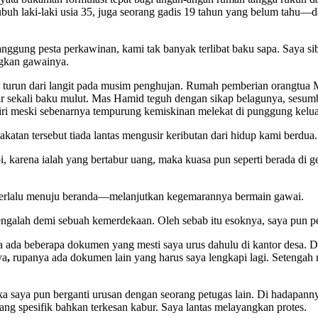
 tubuh laki-laki usia 35, juga seorang gadis 19 tahun yang belum ta
 panggung pesta perkawinan, kami tak banyak terlibat baku sapa. Saya 
ngkan gawainya.
ir yang turun dari langit pada musim penghujan. Rumah pemberian orang
r sekali baku mulut. Mas Hamid teguh dengan sikap belagunya, sesumba
iri meski sebenarnya tempurung kemiskinan melekat di punggung kelua
akatan tersebut tiada lantas mengusir keributan dari hidup kami berdu
i, karena ialah yang bertabur uang, maka kuasa pun seperti berada d
u berlalu menuju beranda—melanjutkan kegemarannya bermain gawai.
ngalah demi sebuah kemerdekaan. Oleh sebab itu esoknya, saya pun per
ta ada beberapa dokumen yang mesti saya urus dahulu di kantor desa. D
ya
,
rupanya ada dokumen lain yang harus saya lengkapi lagi. Setengah
a saya pun berganti urusan dengan seorang petugas lain. Di hadapann
rang spesifik bahkan terkesan kabur. Saya lantas melayangkan protes.