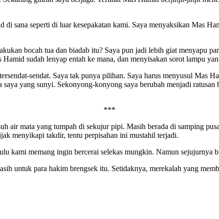
d di sana seperti di luar kesepakatan kami. Saya menyaksikan Mas Ha
ilakukan bocah tua dan biadab itu? Saya pun jadi lebih giat menyapu 
Hamid sudah lenyap entah ke mana, dan menyisakan sorot lampu yang t
 tersendat-sendat. Saya tak punya pilihan. Saya harus menyusul Mas
ga saya yang sunyi. Sekonyong-konyong saya berubah menjadi ratusan 
***
h air mata yang tumpah di sekujur pipi. Masih berada di samping pusa
ak menyikapi takdir, tentu perpisahan ini mustahil terjadi.
hulu kami memang ingin bercerai selekas mungkin. Namun sejujurnya 
kasih untuk para hakim brengsek itu. Setidaknya, merekalah yang me