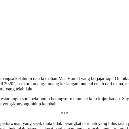
timangsa kelahiran dan kematian Mas Hamid yang berjajar rapi. Demiki
pril 2020”, seekor kunang-kunang kesiangan muncul entah dari mana, t
u yang telah lalu.
 Kesiur angin sore pekuburan berangsur merambat ke sekujur badan. 
ekonyong-konyong hidup kembali.
***
rkawinan yang sejak mula tidak berangkat dari hati yang tulus ialah
ata bukanlah formulasi tepat bagi angan-angan rumah tangga rukun dan