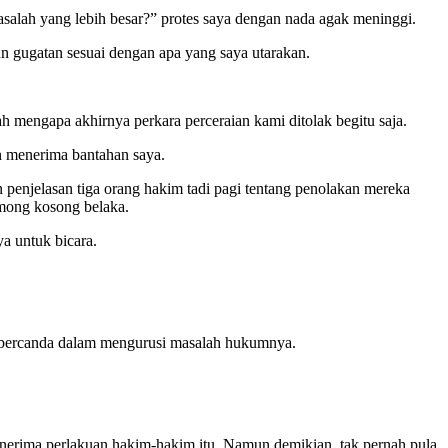
asalah yang lebih besar?” protes saya dengan nada agak meninggi.
n gugatan sesuai dengan apa yang saya utarakan.
 mengapa akhirnya perkara perceraian kami ditolak begitu saja.
n menerima bantahan saya.
penjelasan tiga orang hakim tadi pagi tentang penolakan mereka
omong kosong belaka.
ya untuk bicara.
ng bercanda dalam mengurusi masalah hukumnya.
enerima perlakuan hakim-hakim itu. Namun demikian, tak pernah pula