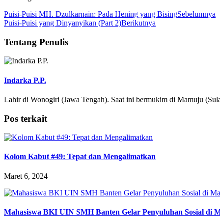
Puisi-Puisi MH. Dzulkarnain: Pada Hening yang Bising
Sebelumnya
Puisi-Puisi yang Dinyanyikan (Part 2)
Berikutnya
Tentang Penulis
Indarka P.P.
Lahir di Wonogiri (Jawa Tengah). Saat ini bermukim di Mamuju (Su
Pos terkait
Kolom Kabut #49: Tepat dan Mengalimatkan
Maret 6, 2024
Mahasiswa BKI UIN SMH Banten Gelar Penyuluhan Sosial di M