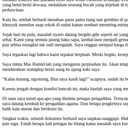
yang betul-betul dewasa, melainkan seorang bocah yang terjebak di
perkawinan.
Kala itu, setelah berhasil menahan paras palsu riang nan gembira di
khusyuk menebar asap rokok di sudut kamar sembari memiring-miri
Sejak hari itu pula, masalah nyaris datang bergilir-gilir seperti a
sehat. Kami yang semula jarang baku sapa, lambat laun menjadi gema
pun sebisa mungkin tak sudi mengalah. Saya enggan menjual harga d
Saya tegaskan lagi bahwa kami sepakat berpisah. Meski begitu, kesep
Saya minta Mas Hamid-lah yang mengurus perpisahan itu. Akan tetap
mendaratkan seamplop berisi uang ke ujung kaki saya.
“Kalau kurang, ngomong. Biar saya kasih lagi!” ucapnya, sudah it
Karena jengah dengan kondisi bancuh ini, maka biarlah saya yang me
Di sana saya turuti apa-apa yang diminta petugas pengadilan. Ternya
saya datang kembali ke pengadilan agama. Dan betapa jengkelnya sa
balik kata aturan dan birokrasi itu.
Singkat waktu, seluruh dokumen berhasil saya siapkan-sanggupi. Mak
pun ragu. Entah berapa kali petugas itu bilang kalau masalah saya ku