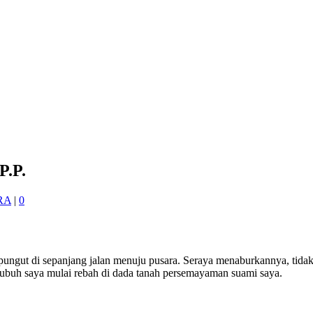
P.P.
RA
|
0
ngut di sepanjang jalan menuju pusara. Seraya menaburkannya, tidak
a tubuh saya mulai rebah di dada tanah persemayaman suami saya.