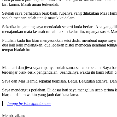
kiri-kanan. Masih aman terkendali.
Setelah saya perhatikan baik-baik, rupanya yang dilakukan Mas Hami
seolah mencari celah untuk masuk ke dalam.
Seketika itu jantung saya mendadak seperti kuda berlari. Apa yang d
menajamkan mata ke arah rumah hakim kedua itu, rupanya sosok Mas 
Puluhan kuda liar kian menyesakkan seisi dada, membuat napas saya
dua kali kaki melangkah, dua ledakan pistol memecah gendang telin
tempat biadab itu.
Matahari dan jiwa saya rupanya sudah sama-sama terbenam. Saya basu
terdengar bisik-bisik pengandaian. Seandainya waktu itu kami lebih bij
Saya dan Mas Hamid sepakat berpisah. Betul. Begitulah adanya. Da
Saya mendengus perlahan. Di dasar hati saya mengalun ucap terima 
biarpun dalam waktu yang jauh dari kata lama.
Image by istockphoto.com
Membagikan: