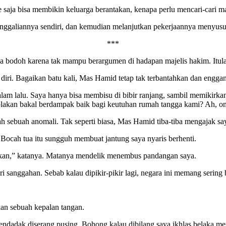
saja bisa membikin keluarga berantakan, kenapa perlu mencari-cari m
nggaliannya sendiri, dan kemudian melanjutkan pekerjaannya menyusu
***
 bodoh karena tak mampu berargumen di hadapan majelis hakim. Itulah
iri. Bagaikan batu kali, Mas Hamid tetap tak terbantahkan dan engga
m lalu. Saya hanya bisa membisu di bibir ranjang, sambil memikirkan 
enolakan bakal berdampak baik bagi keutuhan rumah tangga kami? Ah, 
lah sebuah anomali. Tak seperti biasa, Mas Hamid tiba-tiba mengajak sa
Bocah tua itu sungguh membuat jantung saya nyaris berhenti.
arkan,” katanya. Matanya mendelik menembus pandangan saya.
i sanggahan. Sebab kalau dipikir-pikir lagi, negara ini memang seri
an sebuah kepalan tangan.
mendadak diserang pusing. Bohong kalau dibilang saya ikhlas belaka m