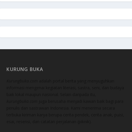
KURUNG BUKA
Kurungbuka.com
adalah portal berita yang menyuguhkan
informasi mengenai kegiatan literasi, sastra, seni, dan budaya
baik lokal maupun nasional. Selain daripada itu,
kurungbuka.com
juga berusaha menjadi kawan baik bagi para
penulis dan sastrawan Indonesia. Kami menerima secara
terbuka kiriman karya berupa cerita pendek, cerita anak, puisi,
esai, resensi, dan catatan perjalanan (piknik).