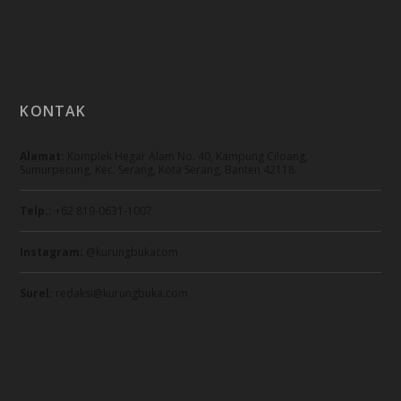
KONTAK
Alamat:
Komplek Hegar Alam No. 40, Kampung Ciloang,
Sumurpecung, Kec. Serang, Kota Serang, Banten 42118.
Telp.:
+62 819-0631-1007
Instagram:
@kurungbukacom
Surel:
redaksi@kurungbuka.com