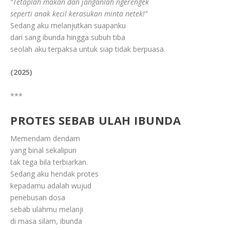
“Tetaplah makan dan janganlah ngerengek
seperti anak kecil kerasukan minta netek!”
Sedang aku melanjutkan suapanku
dari sang ibunda hingga subuh tiba
seolah aku terpaksa untuk siap tidak berpuasa.
(2025)
***
PROTES SEBAB ULAH IBUNDA
Memendam dendam
yang binal sekalipun
tak tega bila terbiarkan.
Sedang aku hendak protes
kepadamu adalah wujud
penebusan dosa
sebab ulahmu melanji
di masa silam, ibunda