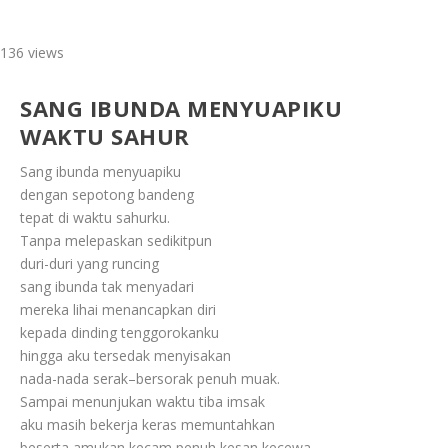
136 views
SANG IBUNDA MENYUAPIKU
WAKTU SAHUR
Sang ibunda menyuapiku
dengan sepotong bandeng
tepat di waktu sahurku.
Tanpa melepaskan sedikitpun
duri-duri yang runcing
sang ibunda tak menyadari
mereka lihai menancapkan diri
kepada dinding tenggorokanku
hingga aku tersedak menyisakan
nada-nada serak–bersorak penuh muak.
Sampai menunjukan waktu tiba imsak
aku masih bekerja keras memuntahkan
beserta amukan kecam penuh kesan kecewa.