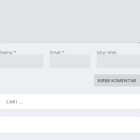
Nama
*
Email
*
Situs Web