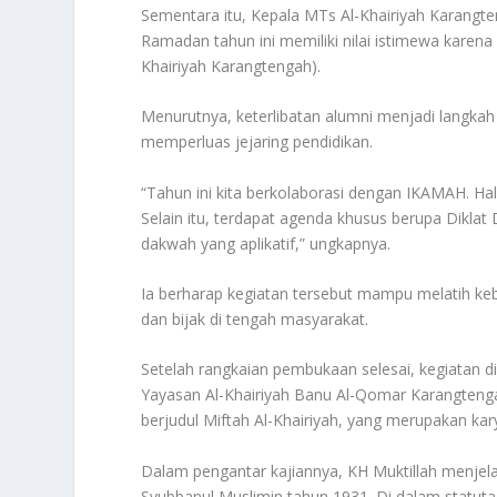
Sementara itu, Kepala MTs Al-Khairiyah Karan
Ramadan tahun ini memiliki nilai istimewa karen
Khairiyah Karangtengah).
Menurutnya, keterlibatan alumni menjadi langka
memperluas jejaring pendidikan.
“Tahun ini kita berkolaborasi dengan IKAMAH. Ha
Selain itu, terdapat agenda khusus berupa Diklat
dakwah yang aplikatif,” ungkapnya.
Ia berharap kegiatan tersebut mampu melatih keb
dan bijak di tengah masyarakat.
Setelah rangkaian pembukaan selesai, kegiatan d
Yayasan Al-Khairiyah Banu Al-Qomar Karangtengah,
berjudul Miftah Al-Khairiyah, yang merupakan kary
Dalam pengantar kajiannya, KH Muktillah menjel
Syubbanul Muslimin tahun 1931. Di dalam statuta