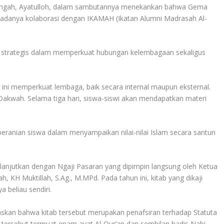
gtengah, Ayatulloh, dalam sambutannya menekankan bahwa Gema
a adanya kolaborasi dengan IKAMAH (Ikatan Alumni Madrasah Al-
h strategis dalam memperkuat hubungan kelembagaan sekaligus
l ini memperkuat lembaga, baik secara internal maupun eksternal.
 Dakwah. Selama tiga hari, siswa-siswi akan mendapatkan materi
eranian siswa dalam menyampaikan nilai-nilai Islam secara santun
ilanjutkan dengan Ngaji Pasaran yang dipimpin langsung oleh Ketua
 KH Muktillah, S.Ag., M.MPd. Pada tahun ini, kitab yang dikaji
a beliau sendiri.
askan bahwa kitab tersebut merupakan penafsiran terhadap Statuta
 tersebut termuat enam ayat Al-Qur’an dan sembilan hadis Nabi