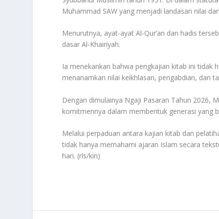
Muhammad SAW yang menjadi landasan nilai dan 
Menurutnya, ayat-ayat Al-Qur’an dan hadis ters
dasar Al-Khairiyah.
Ia menekankan bahwa pengkajian kitab ini tida
menanamkan nilai keikhlasan, pengabdian, dan ta
Dengan dimulainya Ngaji Pasaran Tahun 2026, M
komitmennya dalam membentuk generasi yang beril
Melalui perpaduan antara kajian kitab dan pelati
tidak hanya memahami ajaran Islam secara teks
hari. (rls/kin)