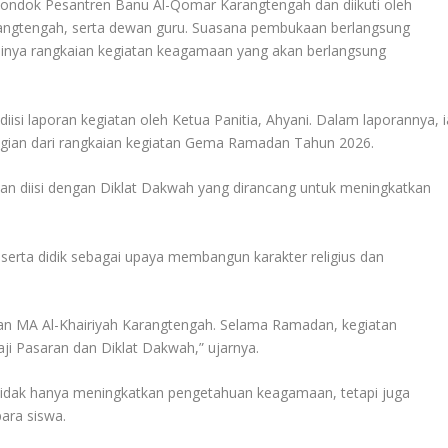
 Pondok Pesantren Banu Al-Qomar Karangtengah dan diikuti oleh
rangtengah, serta dewan guru. Suasana pembukaan berlangsung
inya rangkaian kegiatan keagamaan yang akan berlangsung
si laporan kegiatan oleh Ketua Panitia, Ahyani. Dalam laporannya, i
gian dari rangkaian kegiatan Gema Ramadan Tahun 2026.
akan diisi dengan Diklat Dakwah yang dirancang untuk meningkatkan
eserta didik sebagai upaya membangun karakter religius dan
 dan MA Al-Khairiyah Karangtengah. Selama Ramadan, kegiatan
ji Pasaran dan Diklat Dakwah,” ujarnya.
tidak hanya meningkatkan pengetahuan keagamaan, tetapi juga
para siswa.