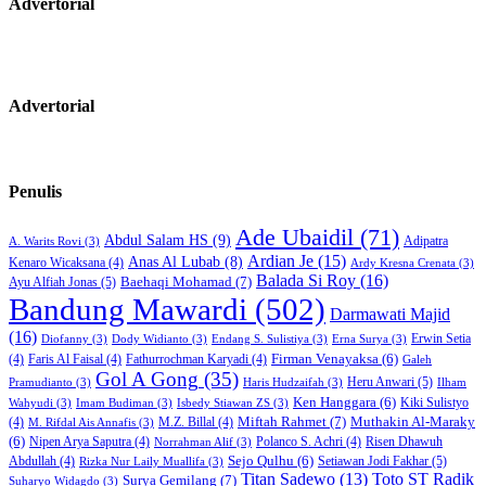
Advertorial
Advertorial
Penulis
Ade Ubaidil
(71)
Abdul Salam HS
(9)
Adipatra
A. Warits Rovi
(3)
Ardian Je
(15)
Anas Al Lubab
(8)
Kenaro Wicaksana
(4)
Ardy Kresna Crenata
(3)
Balada Si Roy
(16)
Baehaqi Mohamad
(7)
Ayu Alfiah Jonas
(5)
Bandung Mawardi
(502)
Darmawati Majid
(16)
Erwin Setia
Diofanny
(3)
Dody Widianto
(3)
Endang S. Sulistiya
(3)
Erna Surya
(3)
Firman Venayaksa
(6)
(4)
Faris Al Faisal
(4)
Fathurrochman Karyadi
(4)
Galeh
Gol A Gong
(35)
Heru Anwari
(5)
Pramudianto
(3)
Haris Hudzaifah
(3)
Ilham
Ken Hanggara
(6)
Kiki Sulistyo
Wahyudi
(3)
Imam Budiman
(3)
Isbedy Stiawan ZS
(3)
Miftah Rahmet
(7)
Muthakin Al-Maraky
(4)
M.Z. Billal
(4)
M. Rifdal Ais Annafis
(3)
(6)
Nipen Arya Saputra
(4)
Polanco S. Achri
(4)
Risen Dhawuh
Norrahman Alif
(3)
Sejo Qulhu
(6)
Setiawan Jodi Fakhar
(5)
Abdullah
(4)
Rizka Nur Laily Muallifa
(3)
Titan Sadewo
(13)
Toto ST Radik
Surya Gemilang
(7)
Suharyo Widagdo
(3)