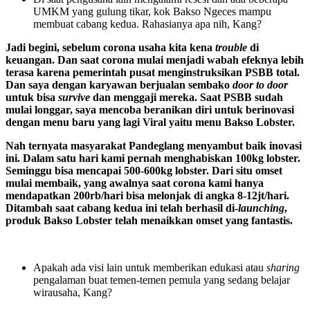
UMKM yang gulung tikar, kok Bakso Ngeces mampu
membuat cabang kedua. Rahasianya apa nih, Kang?
Jadi begini, sebelum corona usaha kita kena
trouble
di
keuangan. Dan saat corona mulai menjadi wabah efeknya lebih
terasa karena pemerintah pusat menginstruksikan PSBB total.
Dan saya dengan karyawan berjualan sembako
door to door
untuk bisa
survive
dan menggaji mereka. Saat PSBB sudah
mulai longgar, saya mencoba beranikan diri untuk berinovasi
dengan menu baru yang lagi Viral yaitu menu Bakso Lobster.
Nah ternyata masyarakat Pandeglang menyambut baik inovasi
ini. Dalam satu hari kami pernah menghabiskan 100kg lobster.
Seminggu bisa mencapai 500-600kg lobster. Dari situ omset
mulai membaik, yang awalnya saat corona kami hanya
mendapatkan 200rb/hari bisa melonjak di angka 8-12jt/hari.
Ditambah saat cabang kedua ini telah berhasil di-
launching
,
produk Bakso Lobster telah menaikkan omset yang fantastis.
Apakah ada visi lain untuk memberikan edukasi atau
sharing
pengalaman buat temen-temen pemula yang sedang belajar
wirausaha, Kang?