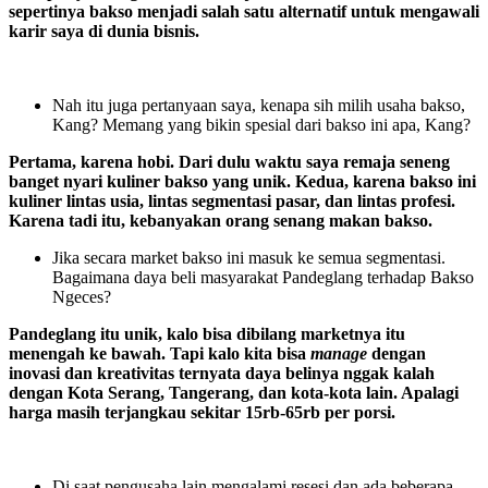
sepertinya bakso menjadi salah satu alternatif untuk mengawali
karir saya di dunia bisnis.
Nah itu juga pertanyaan saya, kenapa sih milih usaha bakso,
Kang? Memang yang bikin spesial dari bakso ini apa, Kang?
Pertama, karena hobi. Dari dulu waktu saya remaja seneng
banget nyari kuliner bakso yang unik. Kedua, karena bakso ini
kuliner lintas usia, lintas segmentasi pasar, dan lintas profesi.
Karena tadi itu, kebanyakan orang senang makan bakso.
Jika secara market bakso ini masuk ke semua segmentasi.
Bagaimana daya beli masyarakat Pandeglang terhadap Bakso
Ngeces?
Pandeglang itu unik, kalo bisa dibilang marketnya itu
menengah ke bawah. Tapi kalo kita bisa
manage
dengan
inovasi dan kreativitas ternyata daya belinya nggak kalah
dengan Kota Serang, Tangerang, dan kota-kota lain. Apalagi
harga masih terjangkau sekitar 15rb-65rb per porsi.
Di saat pengusaha lain mengalami resesi dan ada beberapa