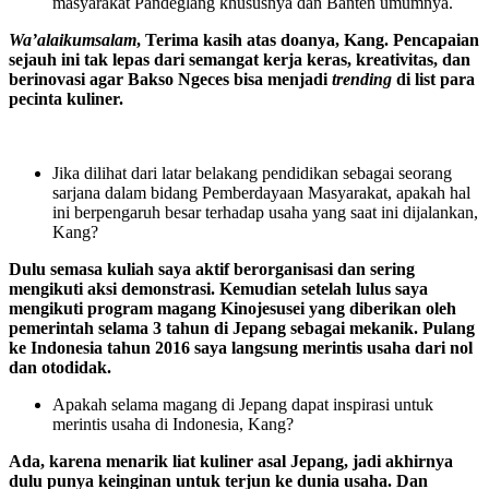
masyarakat Pandeglang khususnya dan Banten umumnya.
Wa’alaikumsalam
, Terima kasih atas doanya, Kang. Pencapaian
sejauh ini tak lepas dari semangat kerja keras, kreativitas, dan
berinovasi agar Bakso Ngeces bisa menjadi
trending
di list para
pecinta kuliner.
Jika dilihat dari latar belakang pendidikan sebagai seorang
sarjana dalam bidang Pemberdayaan Masyarakat, apakah hal
ini berpengaruh besar terhadap usaha yang saat ini dijalankan,
Kang?
Dulu semasa kuliah saya aktif berorganisasi dan sering
mengikuti aksi demonstrasi. Kemudian setelah lulus saya
mengikuti program magang Kinojesusei yang diberikan oleh
pemerintah selama 3 tahun di Jepang sebagai mekanik. Pulang
ke Indonesia tahun 2016 saya langsung merintis usaha dari nol
dan otodidak.
Apakah selama magang di Jepang dapat inspirasi untuk
merintis usaha di Indonesia, Kang?
Ada, karena menarik liat kuliner asal Jepang, jadi akhirnya
dulu punya keinginan untuk terjun ke dunia usaha. Dan