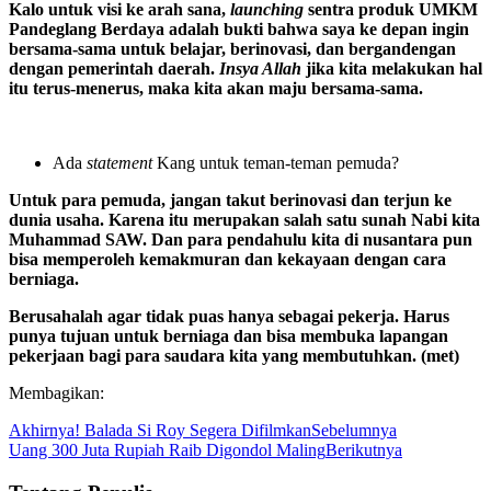
Kalo untuk visi ke arah sana,
launching
sentra produk UMKM
Pandeglang Berdaya adalah bukti bahwa saya ke depan ingin
bersama-sama untuk belajar, berinovasi, dan bergandengan
dengan pemerintah daerah.
Insya Allah
jika kita melakukan hal
itu terus-menerus, maka kita akan maju bersama-sama.
Ada
statement
Kang untuk teman-teman pemuda?
Untuk para pemuda, jangan takut berinovasi dan terjun ke
dunia usaha. Karena itu merupakan salah satu sunah Nabi kita
Muhammad SAW. Dan para pendahulu kita di nusantara pun
bisa memperoleh kemakmuran dan kekayaan dengan cara
berniaga.
Berusahalah agar tidak puas hanya sebagai pekerja. Harus
punya tujuan untuk berniaga dan bisa membuka lapangan
pekerjaan bagi para saudara kita yang membutuhkan. (met)
Membagikan:
Akhirnya! Balada Si Roy Segera Difilmkan
Sebelumnya
Uang 300 Juta Rupiah Raib Digondol Maling
Berikutnya