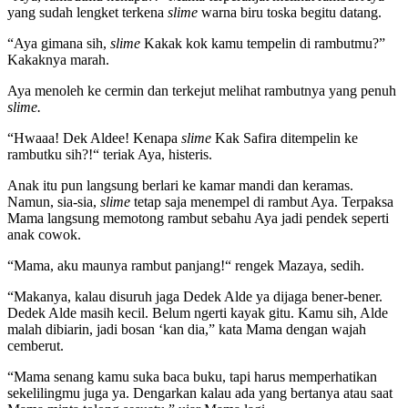
yang sudah lengket terkena
slime
warna biru toska begitu datang.
“Aya gimana sih,
slime
Kakak kok kamu tempelin di rambutmu?”
Kakaknya marah.
Aya menoleh ke cermin dan terkejut melihat rambutnya yang penuh
slime.
“Hwaaa! Dek Aldee! Kenapa
slime
Kak Safira ditempelin ke
rambutku sih?!“ teriak Aya, histeris.
Anak itu pun langsung berlari ke kamar mandi dan keramas.
Namun, sia-sia,
slime
tetap saja menempel di rambut Aya. Terpaksa
Mama langsung memotong rambut sebahu Aya jadi pendek seperti
anak cowok.
“Mama, aku maunya rambut panjang!“ rengek Mazaya, sedih.
“Makanya, kalau disuruh jaga Dedek Alde ya dijaga bener-bener.
Dedek Alde masih kecil. Belum ngerti kayak gitu. Kamu sih, Alde
malah dibiarin, jadi bosan ‘kan dia,” kata Mama dengan wajah
cemberut.
“Mama senang kamu suka baca buku, tapi harus memperhatikan
sekelilingmu juga ya. Dengarkan kalau ada yang bertanya atau saat