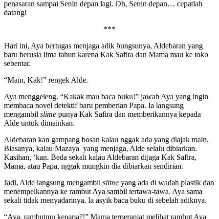
penasaran sampai Senin depan lagi. Oh, Senin depan… cepatlah
datang!
***
Hari ini, Aya bertugas menjaga adik bungsunya, Aldebaran yang
baru berusia lima tahun karena Kak Safira dan Mama mau ke toko
sebentar.
“Main, Kak!” rengek Alde.
Aya menggeleng. “Kakak mau baca buku!” jawab Aya yang ingin
membaca novel detektif baru pemberian Papa. Ia langsung
mengambil
slime
punya Kak Safira dan memberikannya kepada
Alde untuk dimainkan.
Aldebaran kan gampang bosan kalau nggak ada yang diajak main.
Biasanya, kalau Mazaya yang menjaga, Alde selalu dibiarkan.
Kasihan, ‘kan. Beda sekali kalau Aldebaran dijaga Kak Safira,
Mama, atau Papa, nggak mungkin dia dibiarkan sendirian.
Jadi, Alde langsung mengambil
slime
yang ada di wadah plastik dan
menempelkannya ke rambut Aya sambil tertawa-tawa. Aya sama
sekali tidak menyadarinya. Ia asyik baca buku di sebelah adiknya.
“Aya, rambutmu kenapa?!” Mama terperanjat melihat rambut Aya