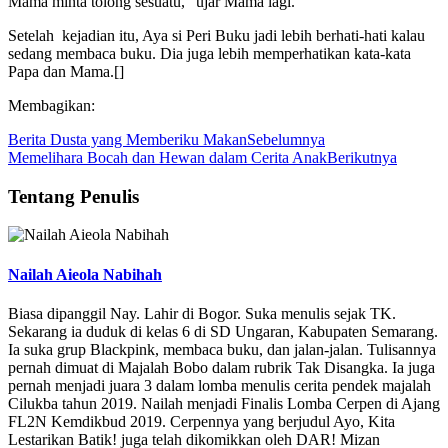
Mama minta tolong sesuatu,” ujar Mama lagi.
Setelah kejadian itu, Aya si Peri Buku jadi lebih berhati-hati kalau
sedang membaca buku. Dia juga lebih memperhatikan kata-kata
Papa dan Mama.[]
Membagikan:
Berita Dusta yang Memberiku Makan
Sebelumnya
Memelihara Bocah dan Hewan dalam Cerita Anak
Berikutnya
Tentang Penulis
Nailah Aieola Nabihah
Biasa dipanggil Nay. Lahir di Bogor. Suka menulis sejak TK.
Sekarang ia duduk di kelas 6 di SD Ungaran, Kabupaten Semarang.
Ia suka grup Blackpink, membaca buku, dan jalan-jalan. Tulisannya
pernah dimuat di Majalah Bobo dalam rubrik Tak Disangka. Ia juga
pernah menjadi juara 3 dalam lomba menulis cerita pendek majalah
Cilukba tahun 2019. Nailah menjadi Finalis Lomba Cerpen di Ajang
FL2N Kemdikbud 2019. Cerpennya yang berjudul Ayo, Kita
Lestarikan Batik! juga telah dikomikkan oleh DAR! Mizan