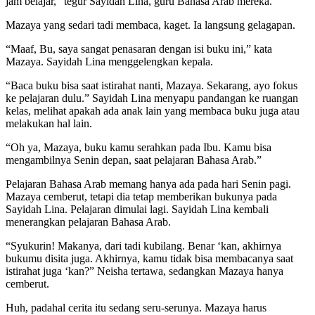
jam belajar,” tegur Sayidah Lina, guru Bahasa Arab mereka.
Mazaya yang sedari tadi membaca, kaget. Ia langsung gelagapan.
“Maaf, Bu, saya sangat penasaran dengan isi buku ini,” kata
Mazaya. Sayidah Lina menggelengkan kepala.
“Baca buku bisa saat istirahat nanti, Mazaya. Sekarang, ayo fokus
ke pelajaran dulu.” Sayidah Lina menyapu pandangan ke ruangan
kelas, melihat apakah ada anak lain yang membaca buku juga atau
melakukan hal lain.
“Oh ya, Mazaya, buku kamu serahkan pada Ibu. Kamu bisa
mengambilnya Senin depan, saat pelajaran Bahasa Arab.”
Pelajaran Bahasa Arab memang hanya ada pada hari Senin pagi.
Mazaya cemberut, tetapi dia tetap memberikan bukunya pada
Sayidah Lina. Pelajaran dimulai lagi. Sayidah Lina kembali
menerangkan pelajaran Bahasa Arab.
“Syukurin! Makanya, dari tadi kubilang. Benar ‘kan, akhirnya
bukumu disita juga. Akhirnya, kamu tidak bisa membacanya saat
istirahat juga ‘kan?” Neisha tertawa, sedangkan Mazaya hanya
cemberut.
Huh, padahal cerita itu sedang seru-serunya. Mazaya harus