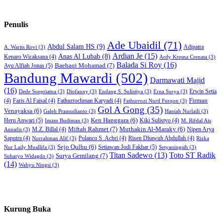
Penulis
Ade Ubaidil
(71)
Abdul Salam HS
(9)
Adipatra
A. Warits Rovi
(3)
Ardian Je
(15)
Anas Al Lubab
(8)
Kenaro Wicaksana
(4)
Ardy Kresna Crenata
(3)
Balada Si Roy
(16)
Baehaqi Mohamad
(7)
Ayu Alfiah Jonas
(5)
Bandung Mawardi
(502)
Darmawati Majid
(16)
Erwin Setia
Dede Soepriatna
(3)
Diofanny
(3)
Endang S. Sulistiya
(3)
Erna Surya
(3)
Firman
(4)
Faris Al Faisal
(4)
Fathurrochman Karyadi
(4)
Fathurrozi Nuril Furqon
(3)
Gol A Gong
(35)
Venayaksa
(6)
Galeh Pramudianto
(3)
Haniah Nurlaili
(3)
Heru Anwari
(5)
Ken Hanggara
(6)
Kiki Sulistyo
(4)
Imam Budiman
(3)
M. Rifdal Ais
Miftah Rahmet
(7)
Muthakin Al-Maraky
(6)
M.Z. Billal
(4)
Nipen Arya
Annafis
(3)
Saputra
(4)
Polanco S. Achri
(4)
Risen Dhawuh Abdullah
(4)
Norrahman Alif
(3)
Rizka
Sejo Qulhu
(6)
Setiawan Jodi Fakhar
(5)
Nur Laily Muallifa
(3)
Setyaningsih
(3)
Titan Sadewo
(13)
Toto ST Radik
Surya Gemilang
(7)
Suharyo Widagdo
(3)
(14)
Wahyu Ningsi
(3)
Kurung Buka