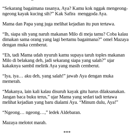
“Sekarang bagaimana rasanya, Aya? Kamu kok nggak mengeong-
ngeong kayak kucing sih?” Kak Safira menggoda Aya.
Mama dan Papa yang juga melihat kejadian itu pun tertawa.
“Ih, siapa sih yang naruh makanan Milo di meja tamu? Coba kalau
dimakan sama orang yang lagi bertamu bagaimana?” omel Mazaya
dengan muka cemberut.
“Eh, tadi Mama udah nyuruh kamu supaya taruh toples makanan
Milo di belakang deh, jadi sekarang siapa yang salah?” ujar
kakaknya sambil melirik Aya yang masih cemberut.
“Iya, iya… aku deh, yang salah!” jawab Aya dengan muka
memerah.
“Makanya, lain kali kalau disuruh kayak gitu harus dilaksanakan.
Jangan baca buku terus,” ujar Mama yang sedari tadi tertawa
melihat kejadian yang baru dialami Aya. “Minum dulu, Aya!”
“Ngeong… ngeong…,” ledek Aldebaran.
Mazaya melotot marah.
***