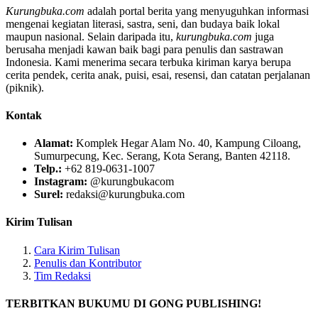
Kurungbuka.com
adalah portal berita yang menyuguhkan informasi
mengenai kegiatan literasi, sastra, seni, dan budaya baik lokal
maupun nasional. Selain daripada itu,
kurungbuka.com
juga
berusaha menjadi kawan baik bagi para penulis dan sastrawan
Indonesia. Kami menerima secara terbuka kiriman karya berupa
cerita pendek, cerita anak, puisi, esai, resensi, dan catatan perjalanan
(piknik).
Kontak
Alamat:
Komplek Hegar Alam No. 40, Kampung Ciloang,
Sumurpecung, Kec. Serang, Kota Serang, Banten 42118.
Telp.:
+62 819-0631-1007
Instagram:
@kurungbukacom
Surel:
redaksi@kurungbuka.com
Kirim Tulisan
Cara Kirim Tulisan
Penulis dan Kontributor
Tim Redaksi
TERBITKAN BUKUMU DI GONG PUBLISHING!