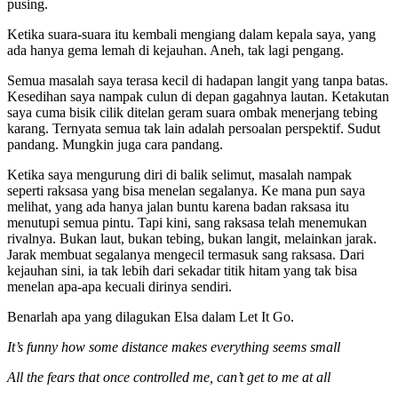
pusing.
Ketika suara-suara itu kembali mengiang dalam kepala saya, yang
ada hanya gema lemah di kejauhan. Aneh, tak lagi pengang.
Semua masalah saya terasa kecil di hadapan langit yang tanpa batas.
Kesedihan saya nampak culun di depan gagahnya lautan. Ketakutan
saya cuma bisik cilik ditelan geram suara ombak menerjang tebing
karang. Ternyata semua tak lain adalah persoalan perspektif. Sudut
pandang. Mungkin juga cara pandang.
Ketika saya mengurung diri di balik selimut, masalah nampak
seperti raksasa yang bisa menelan segalanya. Ke mana pun saya
melihat, yang ada hanya jalan buntu karena badan raksasa itu
menutupi semua pintu. Tapi kini, sang raksasa telah menemukan
rivalnya. Bukan laut, bukan tebing, bukan langit, melainkan jarak.
Jarak membuat segalanya mengecil termasuk sang raksasa. Dari
kejauhan sini, ia tak lebih dari sekadar titik hitam yang tak bisa
menelan apa-apa kecuali dirinya sendiri.
Benarlah apa yang dilagukan Elsa dalam Let It Go.
It’s funny how some distance makes everything seems small
All the fears that once controlled me, can’t get to me at all