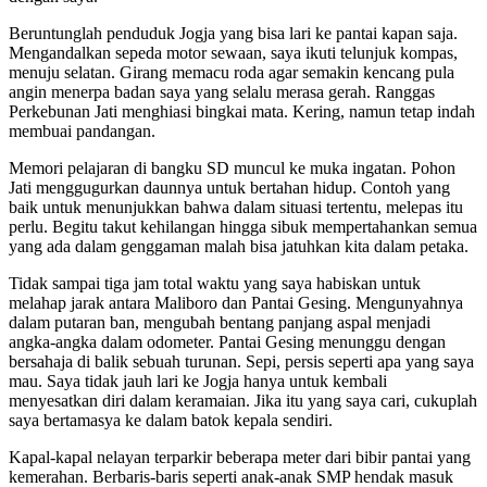
Beruntunglah penduduk Jogja yang bisa lari ke pantai kapan saja.
Mengandalkan sepeda motor sewaan, saya ikuti telunjuk kompas,
menuju selatan. Girang memacu roda agar semakin kencang pula
angin menerpa badan saya yang selalu merasa gerah. Ranggas
Perkebunan Jati menghiasi bingkai mata. Kering, namun tetap indah
membuai pandangan.
Memori pelajaran di bangku SD muncul ke muka ingatan. Pohon
Jati menggugurkan daunnya untuk bertahan hidup. Contoh yang
baik untuk menunjukkan bahwa dalam situasi tertentu, melepas itu
perlu. Begitu takut kehilangan hingga sibuk mempertahankan semua
yang ada dalam genggaman malah bisa jatuhkan kita dalam petaka.
Tidak sampai tiga jam total waktu yang saya habiskan untuk
melahap jarak antara Maliboro dan Pantai Gesing. Mengunyahnya
dalam putaran ban, mengubah bentang panjang aspal menjadi
angka-angka dalam odometer. Pantai Gesing menunggu dengan
bersahaja di balik sebuah turunan. Sepi, persis seperti apa yang saya
mau. Saya tidak jauh lari ke Jogja hanya untuk kembali
menyesatkan diri dalam keramaian. Jika itu yang saya cari, cukuplah
saya bertamasya ke dalam batok kepala sendiri.
Kapal-kapal nelayan terparkir beberapa meter dari bibir pantai yang
kemerahan. Berbaris-baris seperti anak-anak SMP hendak masuk