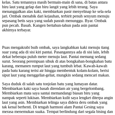
kelas. Satu temannya masih bermain-main di sana, di batas antara
biru laut yang gelap dan biru langit yang lebih terang. Saya
menanggalkan alas kaki, membiarkan pasir menyelinap ke sela-sela
jari. Ombak menabik dari kejauhan, terbirit penuh senyum menuju
sepasang betis saya yang sudah pasrah menunggu. Byar. Ombak
pun pecah. Basah. Kangen bertahun-tahun pada asin pantai
akhirnya terbayar.
Puas mengakrabi buih ombak, saya langkahkan kaki menuju tiang
suar yang ada di sisi kiri pantai. Pasangannya ada di sisi lain, lebih
dekat beberapa puluh meter menuju laut. Pantai memang sedang
surut. Seorang perempuan sibuk di atas bongkahan-bongkahan batu
karang, memanen rumput laut yang tumbuh lebat. Kawah-kawah
pada batu karang terisi air hingga membentuk kolam-kolam, berisi
siput laut yang menggeliat-geliat, mungkin sedang mencari makan.
Saya duduk di salah satu tonjolan batu yang lumayan datar.
Membiarkan kaki saya basah direndam air yang bergelombang.
Membiarkan mata saya santai memandangi biasan biru yang
nampak seperti lukisan. Membiarkan kulit saya lengket diterpa angin
laut yang asin. Membiarkan telinga saya didera deru ombak yang
tak kenal berhenti. Di tengah harmoni alam Pantai Gesing saya
merasa menemukan suaka. Tempat berlindung dari segala bising dan