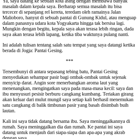
Ya, saya datang ke sebuah kota asing dengan membawa banyak
masalah dalam kepala saya. Berharap semua masalah itu bisa
tercecer di sepanjang rel kereta, teredam oleh ramainya Jalan
Malioboro, hanyut di sebuah pantai di Gunung Kidul, atau menguap
dalam panasnya udara kota Yogyakarta hingga tak bersisa lagi.
Mungkin dengan begitu, kepala saya akan terasa lebih ringan, dada
saya akan terasa lebih lapang, ketika tiba waktunya pulang nanti.
Ini adalah tulisan tentang salah satu tempat yang saya datangi ketika
berada di Jogja: Pantai Gesing.
***
Tersembunyi di antara sepasang tebing batu, Pantai Gesing
menyediakan sehampar pasir bagi ombak-ombak untuk sejenak
menyicip darat. Angin sore menerbangkan aroma laut yang
menenangkan, mengingatkan saya pada masa-masa kecil: saya dan
ibu menyusuri pesisir berburu cangkang kumbang. Teriakan girang
akan keluar dari mulut mungil saya setiap kali berhasil menemukan
satu cangkang di balik timbunan pasir yang basah disimbah buih
lautan.
Kali ini saya tidak datang bersama ibu. Saya meninggalkannya di
rumah. Saya meninggalkan dia dan rumah. Ke pantai ini saya
datang untuk menjauh dari siapa-siapa dan apa-apa yang akrab
dengan saya.