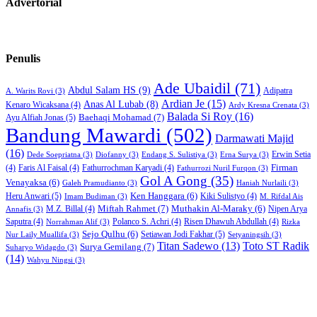
Advertorial
Penulis
Ade Ubaidil
(71)
Abdul Salam HS
(9)
Adipatra
A. Warits Rovi
(3)
Ardian Je
(15)
Anas Al Lubab
(8)
Kenaro Wicaksana
(4)
Ardy Kresna Crenata
(3)
Balada Si Roy
(16)
Baehaqi Mohamad
(7)
Ayu Alfiah Jonas
(5)
Bandung Mawardi
(502)
Darmawati Majid
(16)
Erwin Setia
Dede Soepriatna
(3)
Diofanny
(3)
Endang S. Sulistiya
(3)
Erna Surya
(3)
Firman
(4)
Faris Al Faisal
(4)
Fathurrochman Karyadi
(4)
Fathurrozi Nuril Furqon
(3)
Gol A Gong
(35)
Venayaksa
(6)
Galeh Pramudianto
(3)
Haniah Nurlaili
(3)
Heru Anwari
(5)
Ken Hanggara
(6)
Kiki Sulistyo
(4)
Imam Budiman
(3)
M. Rifdal Ais
Miftah Rahmet
(7)
Muthakin Al-Maraky
(6)
M.Z. Billal
(4)
Nipen Arya
Annafis
(3)
Saputra
(4)
Polanco S. Achri
(4)
Risen Dhawuh Abdullah
(4)
Norrahman Alif
(3)
Rizka
Sejo Qulhu
(6)
Setiawan Jodi Fakhar
(5)
Nur Laily Muallifa
(3)
Setyaningsih
(3)
Titan Sadewo
(13)
Toto ST Radik
Surya Gemilang
(7)
Suharyo Widagdo
(3)
(14)
Wahyu Ningsi
(3)