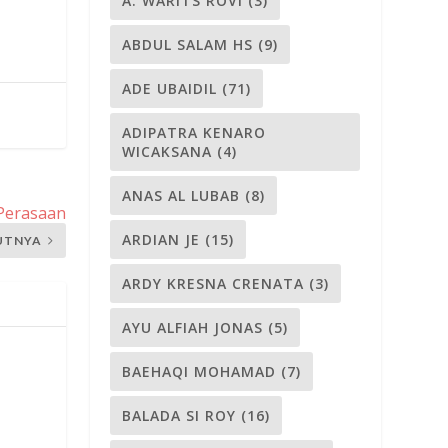
A. WARITS ROVI
(3)
ABDUL SALAM HS
(9)
ADE UBAIDIL
(71)
ADIPATRA KENARO
WICAKSANA
(4)
ANAS AL LUBAB
(8)
 Perasaan
ARDIAN JE
(15)
UTNYA
ARDY KRESNA CRENATA
(3)
AYU ALFIAH JONAS
(5)
BAEHAQI MOHAMAD
(7)
BALADA SI ROY
(16)