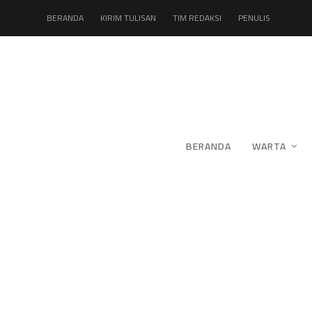
BERANDA
KIRIM TULISAN
TIM REDAKSI
PENULIS
BERANDA
WARTA