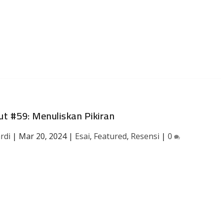
t #59: Menuliskan Pikiran
rdi
|
Mar 20, 2024
|
Esai
,
Featured
,
Resensi
|
0