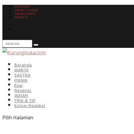
BERANDA
KIRIM TULISAN
TIM REDAKSI
PENULIS
Beranda
WARTA
SASTRA
PIKNIK
Esai
Resensi
WAJAH
TRIK & TIP
Kolom Redaksi
Pilih Halaman