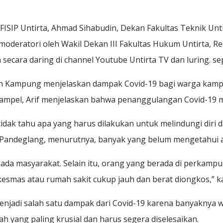
ISIP Untirta, Ahmad Sihabudin, Dekan Fakultas Teknik Unti
deratori oleh Wakil Dekan III Fakultas Hukum Untirta, Rena
 secara daring di channel Youtube Untirta TV dan luring. sep
awan Kampung menjelaskan dampak Covid-19 bagi warga kam
pel, Arif menjelaskan bahwa penanggulangan Covid-19 ma
ak tahu apa yang harus dilakukan untuk melindungi diri da
ndeglang, menurutnya, banyak yang belum mengetahui apa i
pada masyarakat. Selain itu, orang yang berada di perkampu
kesmas atau rumah sakit cukup jauh dan berat diongkos,” k
, menjadi salah satu dampak dari Covid-19 karena banyakny
ah yang paling krusial dan harus segera diselesaikan.