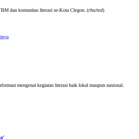
TBM dan komunitas literasi se-Kota Clegon. (
rhu/red
)
tnya
ormasi mengenai kegiatan literasi baik lokal maupun nasional.
a’