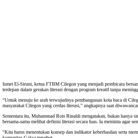
Ismet El-Siruni, ketua FTBM Cilegon yang menjadi pembicara bersam
terdepan dalam gerakan literasi dengan program kreatif tanpa menin
“Untuk menuju ke arah terwujudnya pembangunan kota baca di Cilego
masyarakat Cilegon yang cerdas literasi,” ungkapnya saat diwawanca
Sementara itu, Muhammad Rois Rinaldi mengatakan, bukan hanya siner
bersama-sama melihat definisi literasi secara luas. Ia meminta agar 
“Kita harus menentukan konsep dan indikator keberhasilan serta mema
komunitas Gaksa tersebut.