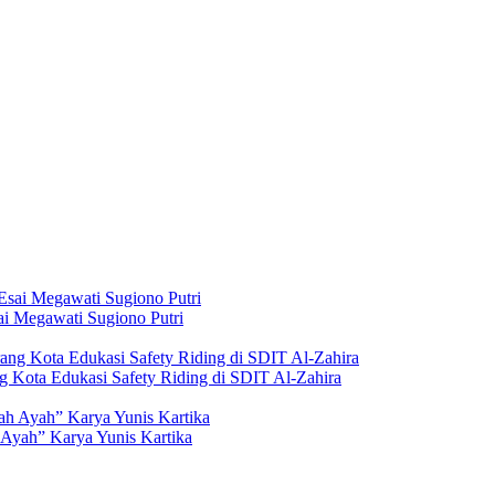
i Megawati Sugiono Putri
g Kota Edukasi Safety Riding di SDIT Al-Zahira
Ayah” Karya Yunis Kartika