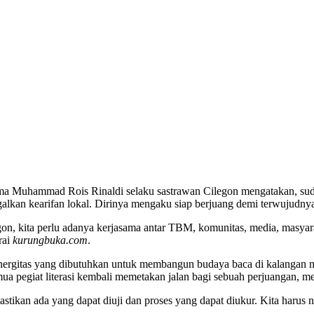
a Muhammad Rois Rinaldi selaku sastrawan Cilegon mengatakan, sudah 
ggalkan kearifan lokal. Dirinya mengaku siap berjuang demi terwujudny
n, kita perlu adanya kerjasama antar TBM, komunitas, media, masyar
rai
kurungbuka.com
.
gitas yang dibutuhkan untuk membangun budaya baca di kalangan masya
semua pegiat literasi kembali memetakan jalan bagi sebuah perjuangan, 
stikan ada yang dapat diuji dan proses yang dapat diukur. Kita harus