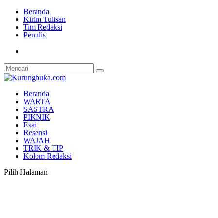
Beranda
Kirim Tulisan
Tim Redaksi
Penulis
Beranda
WARTA
SASTRA
PIKNIK
Esai
Resensi
WAJAH
TRIK & TIP
Kolom Redaksi
Pilih Halaman