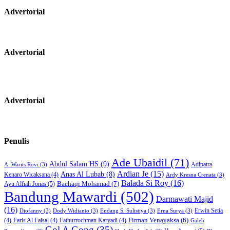
Advertorial
Advertorial
Advertorial
Penulis
Ade Ubaidil
(71)
Abdul Salam HS
(9)
Adipatra
A. Warits Rovi
(3)
Ardian Je
(15)
Anas Al Lubab
(8)
Kenaro Wicaksana
(4)
Ardy Kresna Crenata
(3)
Balada Si Roy
(16)
Baehaqi Mohamad
(7)
Ayu Alfiah Jonas
(5)
Bandung Mawardi
(502)
Darmawati Majid
(16)
Erwin Setia
Diofanny
(3)
Dody Widianto
(3)
Endang S. Sulistiya
(3)
Erna Surya
(3)
Firman Venayaksa
(6)
(4)
Faris Al Faisal
(4)
Fathurrochman Karyadi
(4)
Galeh
Gol A Gong
(35)