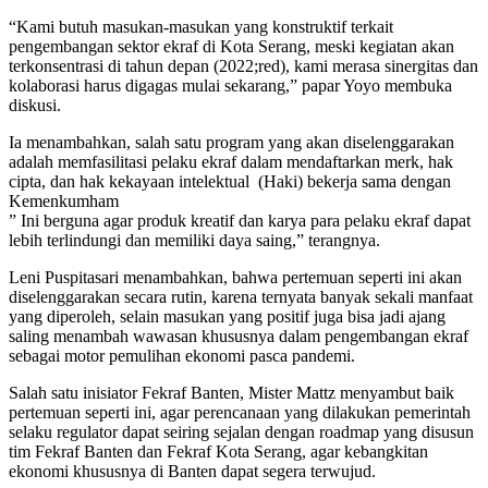
“Kami butuh masukan-masukan yang konstruktif terkait
pengembangan sektor ekraf di Kota Serang, meski kegiatan akan
terkonsentrasi di tahun depan (2022;red), kami merasa sinergitas dan
kolaborasi harus digagas mulai sekarang,” papar Yoyo membuka
diskusi.
Ia menambahkan, salah satu program yang akan diselenggarakan
adalah memfasilitasi pelaku ekraf dalam mendaftarkan merk, hak
cipta, dan hak kekayaan intelektual (Haki) bekerja sama dengan
Kemenkumham
” Ini berguna agar produk kreatif dan karya para pelaku ekraf dapat
lebih terlindungi dan memiliki daya saing,” terangnya.
Leni Puspitasari menambahkan, bahwa pertemuan seperti ini akan
diselenggarakan secara rutin, karena ternyata banyak sekali manfaat
yang diperoleh, selain masukan yang positif juga bisa jadi ajang
saling menambah wawasan khususnya dalam pengembangan ekraf
sebagai motor pemulihan ekonomi pasca pandemi.
Salah satu inisiator Fekraf Banten, Mister Mattz menyambut baik
pertemuan seperti ini, agar perencanaan yang dilakukan pemerintah
selaku regulator dapat seiring sejalan dengan roadmap yang disusun
tim Fekraf Banten dan Fekraf Kota Serang, agar kebangkitan
ekonomi khususnya di Banten dapat segera terwujud.