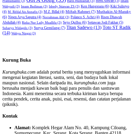
Heru Anwari
(5)
Pramudianto
(3)
Haris Hudzaifah
(3)
Ilham
Ken Hanggara
(6)
Kiki Sulistyo
Wahyudi
(3)
Imam Budiman
(3)
Isbedy Stiawan ZS
(3)
Miftah Rahmet
(7)
Muthakin Al-Maraky
(4)
M.Z. Billal
(4)
M. Rifdal Ais Annafis
(3)
(6)
Nipen Arya Saputra
(4)
Polanco S. Achri
(4)
Risen Dhawuh
Norrahman Alif
(3)
Sejo Qulhu
(6)
Setiawan Jodi Fakhar
(5)
Abdullah
(4)
Rizka Nur Laily Muallifa
(3)
Titan Sadewo
(13)
Toto ST Radik
Surya Gemilang
(7)
Suharyo Widagdo
(3)
(14)
Wahyu Ningsi
(3)
Kurung Buka
Kurungbuka.com
adalah portal berita yang menyuguhkan informasi
mengenai kegiatan literasi, sastra, seni, dan budaya baik lokal
maupun nasional. Selain daripada itu,
kurungbuka.com
juga
berusaha menjadi kawan baik bagi para penulis dan sastrawan
Indonesia. Kami menerima secara terbuka kiriman karya berupa
cerita pendek, cerita anak, puisi, esai, resensi, dan catatan perjalanan
(piknik).
Kontak
Alamat:
Komplek Hegar Alam No. 40, Kampung Ciloang,
Sumurpecung, Kec. Serang, Kota Serang, Banten 42118.