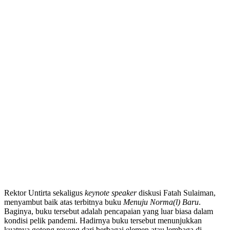
Rektor Untirta sekaligus
keynote speaker
diskusi Fatah Sulaiman,
menyambut baik atas terbitnya buku
Menuju Norma(l) Baru
.
Baginya, buku tersebut adalah pencapaian yang luar biasa dalam
kondisi pelik pandemi. Hadirnya buku tersebut menunjukkan
kuatnya gotong royong dari berbagai elemen atau lembaga di