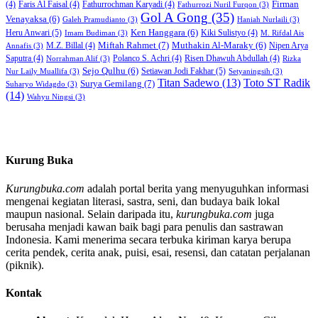
Firman
(4)
Faris Al Faisal
(4)
Fathurrochman Karyadi
(4)
Fathurrozi Nuril Furqon
(3)
Gol A Gong
(35)
Venayaksa
(6)
Galeh Pramudianto
(3)
Haniah Nurlaili
(3)
Heru Anwari
(5)
Ken Hanggara
(6)
Kiki Sulistyo
(4)
Imam Budiman
(3)
M. Rifdal Ais
Miftah Rahmet
(7)
Muthakin Al-Maraky
(6)
M.Z. Billal
(4)
Nipen Arya
Annafis
(3)
Saputra
(4)
Polanco S. Achri
(4)
Risen Dhawuh Abdullah
(4)
Norrahman Alif
(3)
Rizka
Sejo Qulhu
(6)
Setiawan Jodi Fakhar
(5)
Nur Laily Muallifa
(3)
Setyaningsih
(3)
Titan Sadewo
(13)
Toto ST Radik
Surya Gemilang
(7)
Suharyo Widagdo
(3)
(14)
Wahyu Ningsi
(3)
Kurung Buka
Kurungbuka.com
adalah portal berita yang menyuguhkan informasi
mengenai kegiatan literasi, sastra, seni, dan budaya baik lokal
maupun nasional. Selain daripada itu,
kurungbuka.com
juga
berusaha menjadi kawan baik bagi para penulis dan sastrawan
Indonesia. Kami menerima secara terbuka kiriman karya berupa
cerita pendek, cerita anak, puisi, esai, resensi, dan catatan perjalanan
(piknik).
Kontak