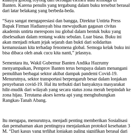
Banten. Karena penulis yang tergabung dalam buku tersebut berasal
dari latar belakang yang berbeda-beda.
“Saya sangat mengapresiasi dan bangga, Direktur Untirta Press
Bapak Firman Hadiansyah bisa mewujudkan gagasan civitas
akademis untirta merespons isu global dalam bentuk buku yang
diselesaikan dalam rentang waktu sebulan. Luar biasa. Buku ini
akan menjadi rekam jejak sejarah dan bukti dari solidaritas
kemanusiaan kita terhadap fenomena global. Semoga kelak buku ini
bisa dibaca oleh anak cucu kita nanti,” jelasnya.
Sementara itu, Wakil Gubernur Banten Andika Hazrumy
menyampaikan, Pemprov Banten terus berupaya dalam menangani
pemulihan berbagai sektor akibat dampak pandemi Covid-19.
Menurutnya, sektor transportasi berpengaruh besar dalam lonjakan
penyebaran covid-19. Hal itu terbukti dari banyaknya masyarakat
hilir-mudik dari wilayah yang secara status zona merah berpindah ke
zona hijau. Terutama akses kereta api yang menghubungkan
Rangkas-Tanah Abang.
Itu mengapa, menurutnya, menjadi penting memberikan Sosialisasi
dan pemahaman akan pentingnya menjalankan protokol kesehatan 3
M. “Dari kasus yang terlihat lonjakan paling signifikan berasal dari