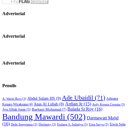
Advertorial
Advertorial
Advertorial
Penulis
Ade Ubaidil
(71)
Abdul Salam HS
(9)
Adipatra
A. Warits Rovi
(3)
Ardian Je
(15)
Anas Al Lubab
(8)
Kenaro Wicaksana
(4)
Ardy Kresna Crenata
(3)
Balada Si Roy
(16)
Baehaqi Mohamad
(7)
Ayu Alfiah Jonas
(5)
Bandung Mawardi
(502)
Darmawati Majid
(16)
Erwin Setia
Dede Soepriatna
(3)
Diofanny
(3)
Endang S. Sulistiya
(3)
Erna Surya
(3)