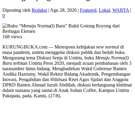
Diposting oleh
Redaksi
|
Agu 28, 2020
|
Featured
,
Lokal
,
WARTA
|
0
168 views
KURUNGBUKA.com — Merespons kebijakan
new normal
di
masa pandemi, untirta menggelar diskusi publik dan bedah buku.
Mengusung tema Diskusi Senja di Untirta, buku
Menuju Norma(l)
Baru
terbitan Untirta Press 2020, menjadi acuan pembahasan oleh 3
narasumber lintas bidang. Menghadirkan Wakil Gubernur Banten
Andika Hazrumy, Wakil Rektor Bidang Akademik, Pengembangan
Inovasi, Pengabdian dan Hilirisasi Riset Agus Sjafari dan Anggota
DPRD Banten Ahmad Jazuli Abdillah, diskusi berlangsung khidmat
dalam suasana yang santai di Anak Sultan Coffee, Kampus Untirta
Pakupata, pada, Kamis, (27/8).